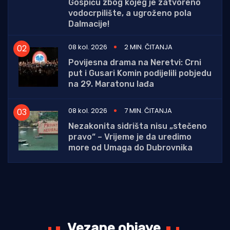
Gospiću zbog kojeg je zatvoreno
vodocrpilište, a ugroženo pola
Dalmacije!
08 kol. 2026
2 MIN. ČITANJA
Povijesna drama na Neretvi: Crni
put i Gusari Komin podijelili pobjedu
na 29. Maratonu lađa
08 kol. 2026
7 MIN. ČITANJA
Nezakonita sidrišta nisu „stečeno
pravo“ – Vrijeme je da uredimo
more od Umaga do Dubrovnika
Vezane objave