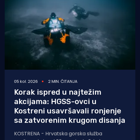
05 kol. 2026
2 MIN. ČITANJA
Korak ispred u najtežim
akcijama: HGSS-ovci u
Kostreni usavršavali ronjenje
sa zatvorenim krugom disanja
KOSTRENA - Hrvatska gorska služba