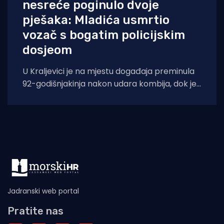
nesreće poginulo dvoje
pješaka: Mladića usmrtio
vozač s bogatim policijskim
dosjeom
U Kraljevici je na mjestu događaja preminula
92-godišnjakinja nakon udara kombija, dok je
u splitskoj bolnici podlegao ozljedama 18-
Jadranski web portal
Pratite nas