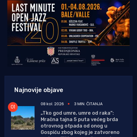
Najnovije objave
08 kol. 2026
3 MIN. ČITANJA
„Tko god umre, umre od raka”:
Mračna tajna 5 puta većeg brda
otrovnog otpada od onog u
Gospiću zbog kojeg je zatvoreno