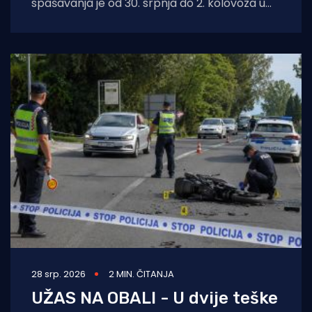
spašavanja je od 30. srpnja do 2. kolovoza u
Kostreni uspješno provela crossover tečaj
ronjenja za
28 srp. 2026
2 MIN. ČITANJA
UŽAS NA OBALI - U dvije teške