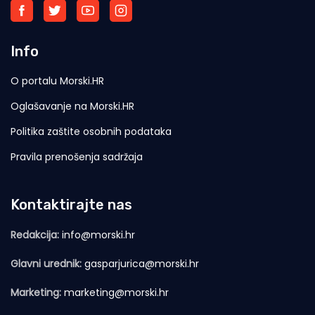
Info
O portalu Morski.HR
Oglašavanje na Morski.HR
Politika zaštite osobnih podataka
Pravila prenošenja sadržaja
Kontaktirajte nas
Redakcija:
info@morski.hr
Glavni urednik:
gasparjurica@morski.hr
Marketing:
marketing@morski.hr