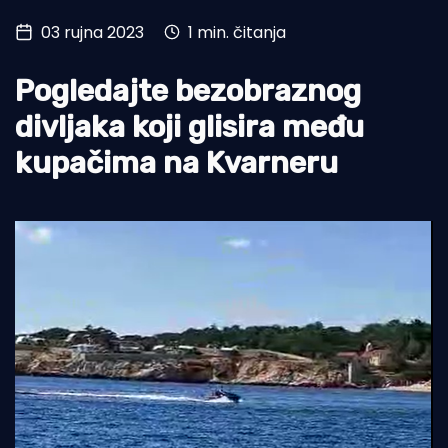
03 rujna 2023
1 min. čitanja
Turizam i nautika
Pomorstvo
Pogledajte bezobraznog
Ribolov
divljaka koji glisira među
kupačima na Kvarneru
Ekologija
Tradicija i kultura