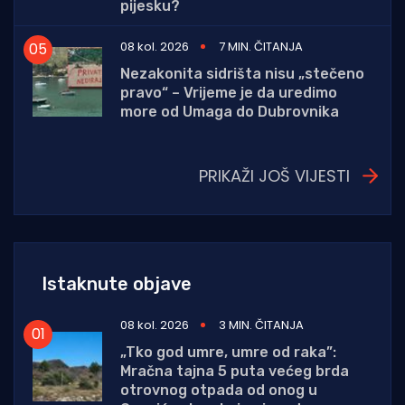
pijesku?
08 kol. 2026
7 MIN. ČITANJA
Nezakonita sidrišta nisu „stečeno
pravo“ – Vrijeme je da uredimo
more od Umaga do Dubrovnika
PRIKAŽI JOŠ VIJESTI
Istaknute objave
08 kol. 2026
3 MIN. ČITANJA
„Tko god umre, umre od raka”:
Mračna tajna 5 puta većeg brda
otrovnog otpada od onog u