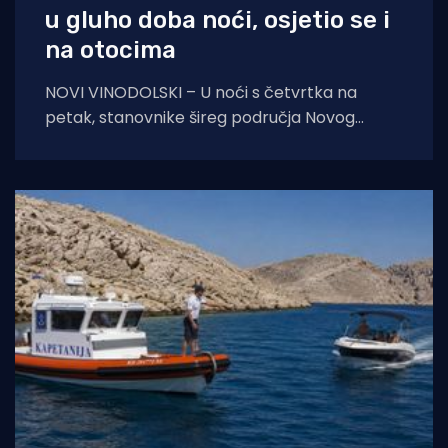
u gluho doba noći, osjetio se i
na otocima
NOVI VINODOLSKI – U noći s četvrtka na
petak, stanovnike šireg područja Novog
Vinodolskog i okolice uznemirio je umjeren
potres. Prema