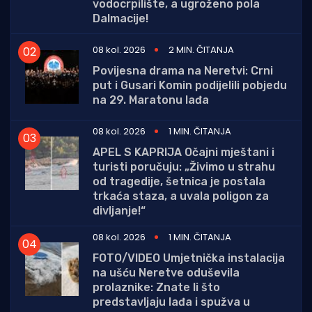
vodocrpilište, a ugroženo pola
Dalmacije!
08 kol. 2026
2 MIN. ČITANJA
Povijesna drama na Neretvi: Crni
put i Gusari Komin podijelili pobjedu
na 29. Maratonu lađa
08 kol. 2026
1 MIN. ČITANJA
APEL S KAPRIJA Očajni mještani i
turisti poručuju: „Živimo u strahu
od tragedije, šetnica je postala
trkaća staza, a uvala poligon za
divljanje!“
08 kol. 2026
1 MIN. ČITANJA
FOTO/VIDEO Umjetnička instalacija
na ušću Neretve oduševila
prolaznike: Znate li što
predstavljaju lađa i spužva u