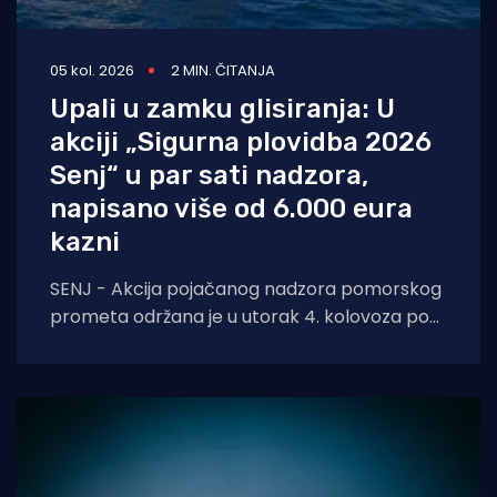
05 kol. 2026
2 MIN. ČITANJA
Upali u zamku glisiranja: U
akciji „Sigurna plovidba 2026
Senj“ u par sati nadzora,
napisano više od 6.000 eura
kazni
SENJ - Akcija pojačanog nadzora pomorskog
prometa održana je u utorak 4. kolovoza pod
nazivom „Sigurna plovidba 2026 Senj“, u širem