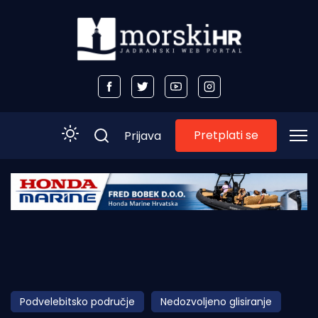
Pretplati se
Prijava
Početna
Morski plus
Morski TV
Obala
Podvelebitsko područje
Nedozvoljeno glisiranje
Otoci