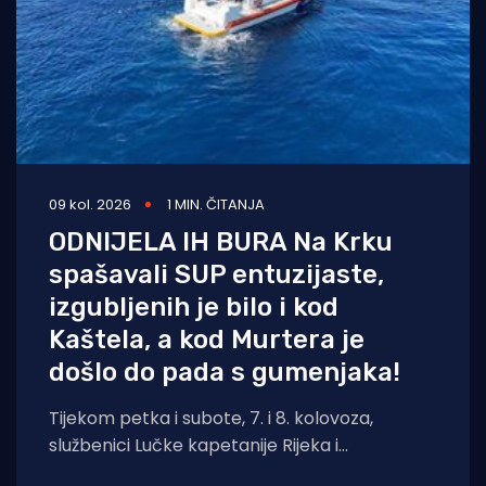
09 kol. 2026
1 MIN. ČITANJA
ODNIJELA IH BURA Na Krku
spašavali SUP entuzijaste,
izgubljenih je bilo i kod
Kaštela, a kod Murtera je
došlo do pada s gumenjaka!
Tijekom petka i subote, 7. i 8. kolovoza,
službenici Lučke kapetanije Rijeka i
pripadajućih ispostava spasili su ukupno četiri