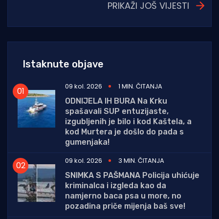
PRIKAŽI JOŠ VIJESTI
Istaknute objave
09 kol. 2026
1 MIN. ČITANJA
ODNIJELA IH BURA Na Krku
spašavali SUP entuzijaste,
izgubljenih je bilo i kod Kaštela, a
kod Murtera je došlo do pada s
gumenjaka!
09 kol. 2026
3 MIN. ČITANJA
SNIMKA S PAŠMANA Policija uhićuje
kriminalca i izgleda kao da
namjerno baca psa u more, no
pozadina priče mijenja baš sve!