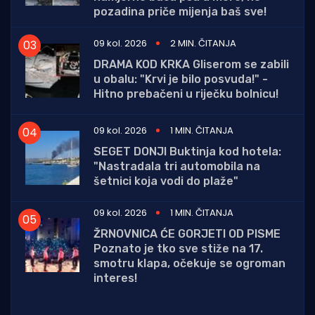
pozadina priče mijenja baš sve!
09 kol. 2026
2 MIN. ČITANJA
DRAMA KOD KRKA Gliserom se zabili
u obalu: "Krvi je bilo posvuda!" -
Hitno prebačeni u riječku bolnicu!
09 kol. 2026
1 MIN. ČITANJA
SEGET DONJI Buktinja kod hotela:
"Nastradala tri automobila na
šetnici koja vodi do plaže"
09 kol. 2026
1 MIN. ČITANJA
ŽRNOVNICA ĆE GORJETI OD PISME
Poznato je tko sve stiže na 17.
smotru klapa, očekuje se ogroman
interes!