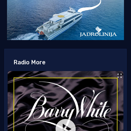
Radio More