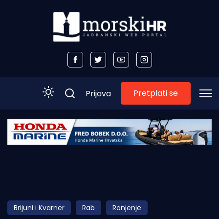
Pretplati se
Prijava
Početna
Morski plus
Morski TV
Obala
Brijuni i Kvarner
Rab
Ronjenje
Otoci