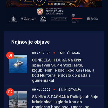
Najnovije objave
09 kol. 2026
1 MIN. ČITANJA
ODNIJELA IH BURA Na Krku
spašavali SUP entuzijaste,
izgubljenih je bilo i kod Kaštela, a
kod Murtera je došlo do pada s
gumenjaka!
09 kol. 2026
3 MIN. ČITANJA
SNIMKA S PAŠMANA Policija uhićuje
kriminalca i izgleda kao da
namjerno baca psa u more, no