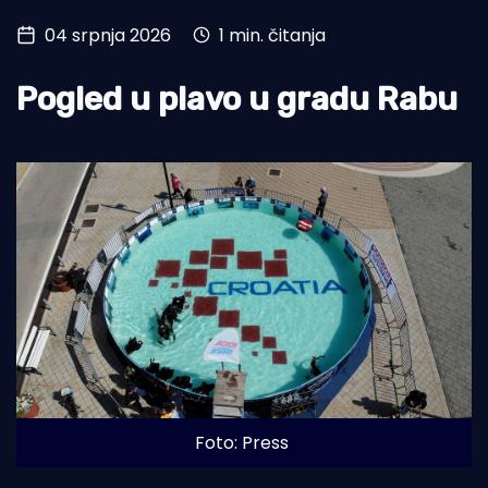
04 srpnja 2026
1 min. čitanja
Turizam i nautika
Pomorstvo
Pogled u plavo u gradu Rabu
Ribolov
Ekologija
Tradicija i kultura
Foto: Press