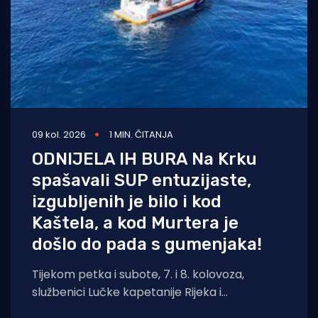
09 kol. 2026
1 MIN. ČITANJA
ODNIJELA IH BURA Na Krku
spašavali SUP entuzijaste,
izgubljenih je bilo i kod
Kaštela, a kod Murtera je
došlo do pada s gumenjaka!
Tijekom petka i subote, 7. i 8. kolovoza,
službenici Lučke kapetanije Rijeka i
pripadajućih ispostava spasili su ukupno četiri