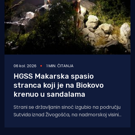
06 kol. 2026
1 MIN. ČITANJA
HGSS Makarska spasio
stranca koji je na Biokovo
krenuo u sandalama
Strani se državljanin sinoć izgubio na području
Sutvida iznad Živogošća, na nadmorskoj visini
od oko 1.050 metara. Muškarac je