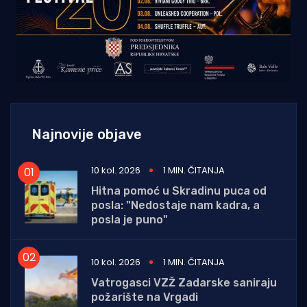
Najnovije objave
10 kol. 2026
1 MIN. ČITANJA
Hitna pomoć u Skradinu puca od
posla: "Nedostaje nam kadra, a
posla je puno"
10 kol. 2026
1 MIN. ČITANJA
Vatrogasci VZŽ Zadarske saniraju
požarište na Vrgadi