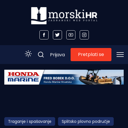
Pretplati se
Prijava
Početna
Morski plus
Morski TV
Obala
Traganje i spašavanje
Splitsko plovno područje
Otoci