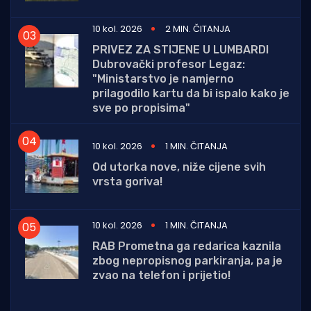
10 kol. 2026
2 MIN. ČITANJA
PRIVEZ ZA STIJENE U LUMBARDI
Dubrovački profesor Legaz:
"Ministarstvo je namjerno
prilagodilo kartu da bi ispalo kako je
sve po propisima"
10 kol. 2026
1 MIN. ČITANJA
Od utorka nove, niže cijene svih
vrsta goriva!
10 kol. 2026
1 MIN. ČITANJA
RAB Prometna ga redarica kaznila
zbog nepropisnog parkiranja, pa je
zvao na telefon i prijetio!