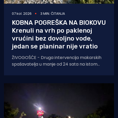
07 kol. 2026
3 MIN. ČITANJA
KOBNA POGREŠKA NA BIOKOVU
Krenuli na vrh po paklenoj
vrućini bez dovoljno vode,
jedan se planinar nije vratio
ŽIVOGOŠĆE - Druga intervencija makarskih
spašavatelja u manje od 24 sata na istom
lokalitetu završila je kobno. HGSS ponovno
apelira na