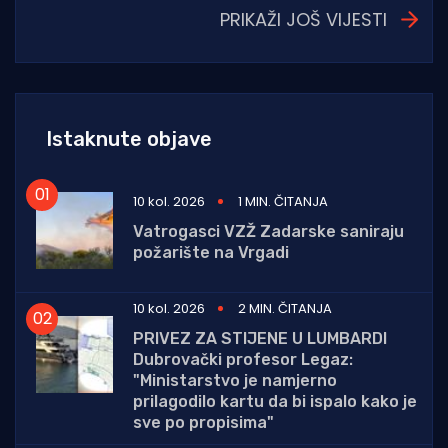
PRIKAŽI JOŠ VIJESTI
Istaknute objave
10 kol. 2026
1 MIN. ČITANJA
Vatrogasci VZŽ Zadarske saniraju
požarište na Vrgadi
10 kol. 2026
2 MIN. ČITANJA
PRIVEZ ZA STIJENE U LUMBARDI
Dubrovački profesor Legaz:
"Ministarstvo je namjerno
prilagodilo kartu da bi ispalo kako je
sve po propisima"