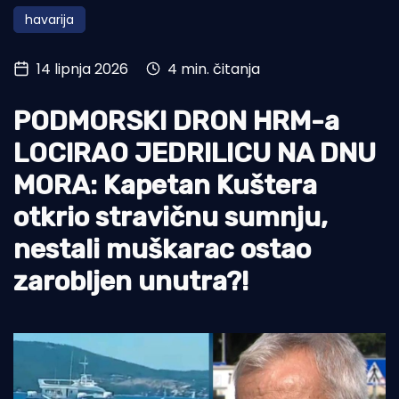
havarija
Turizam i nautika
Pomorstvo
14 lipnja 2026
4 min. čitanja
Ribolov
PODMORSKI DRON HRM-a
Ekologija
LOCIRAO JEDRILICU NA DNU
Tradicija i kultura
MORA: Kapetan Kuštera
otkrio stravičnu sumnju,
nestali muškarac ostao
zarobljen unutra?!