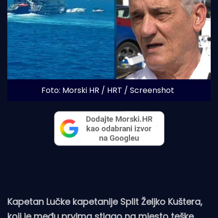
Foto: Morski HR / HRT / Screenshot
Kapetan Lučke kapetanije Split Željko Kuštera,
koji je među prvima stigao na mjesto teške