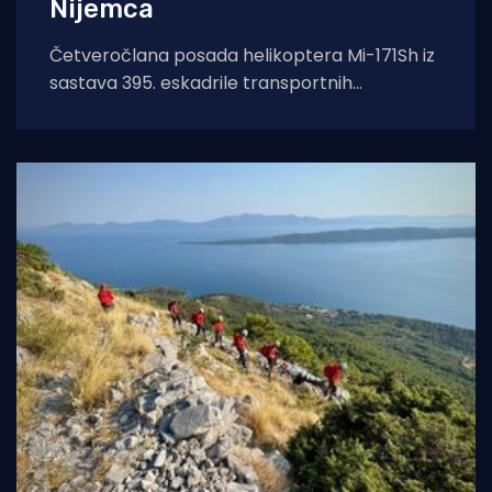
Nijemca
Četveročlana posada helikoptera Mi-171Sh iz
sastava 395. eskadrile transportnih
helikoptera 93. krila Hrvatskog ratnog
zrakoplovstva poletjela je u subotu,