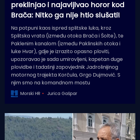
preklinjao i najavljivao horor kod
Brača: Nitko ga nije htio slušati!
Na potpuni kaos ispred splitske luka, kroz
Splitska vrata (između otoka Brača i Šolte), te
Paklenim kanalom (između Paklinskih otoka i
luke Hvar), gdje je izrazito opasno ploviti,
upozoravao je sada umirovljeni, kapetan duge
plovidbe i tadašnji zapovjednik Jadrolinijinog
motornog trajekta Korčula, Grgo Dujmović. S
njim smo na komandnom mostu
Morski HR
Jurica Gašpar