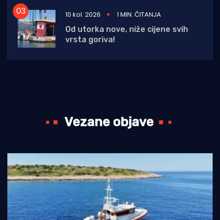
10 kol. 2026
1 MIN. ČITANJA
Od utorka nove, niže cijene svih
vrsta goriva!
Vezane objave