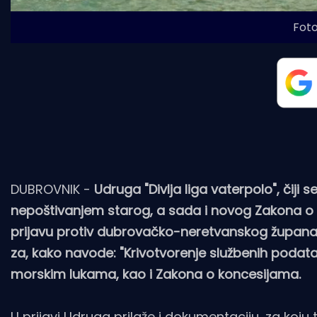
Foto
DUBROVNIK -
Udruga "Divlja liga vaterpolo", čiji 
nepoštivanjem starog, a sada i novog Zakona o
prijavu protiv dubrovačko-neretvanskog župana 
za, kako navode: "Krivotvorenje službenih poda
morskim lukama, kao i Zakona o koncesijama.
U prijavi Udruga prilaže i dokumentaciju, za koju