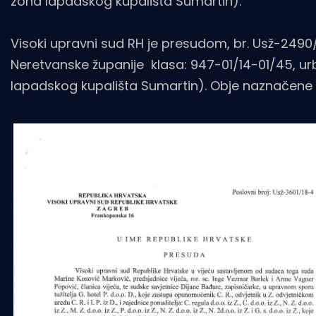
zona lapadskog kupališta Sumartin).
Visoki upravni sud RH je presudom, br. Usž-2490/
Neretvanske županije klasa: 947-01/14-01/45, urbr
lapadskog kupališta Sumartin). Obje naznačene 