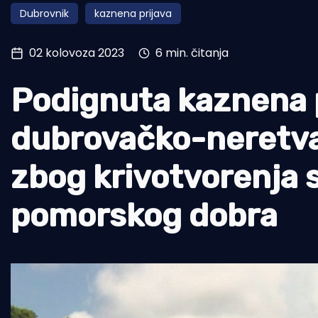
Dubrovnik
kaznena prijava
Pomorstvo
Ribolov
02 kolovoza 2023
6 min. čitanja
Ekologija
Podignuta kaznena p
Tradicija i kultura
dubrovačko-neretva
zbog krivotvorenja 
pomorskog dobra