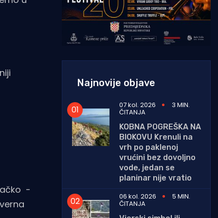
iji
Najnovije objave
07 kol. 2026
3 MIN.
ČITANJA
KOBNA POGREŠKA NA
BIOKOVU Krenuli na
vrh po paklenoj
vrućini bez dovoljno
vode, jedan se
planinar nije vratio
ovačko -
06 kol. 2026
5 MIN.
everna
ČITANJA