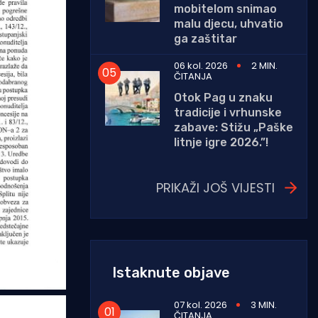
mobitelom snimao
malu djecu, uhvatio
ga zaštitar
06 kol. 2026
2 MIN.
ČITANJA
Otok Pag u znaku
tradicije i vrhunske
zabave: Stižu „Paške
litnje igre 2026.”!
PRIKAŽI JOŠ VIJESTI
Istaknute objave
07 kol. 2026
3 MIN.
ČITANJA