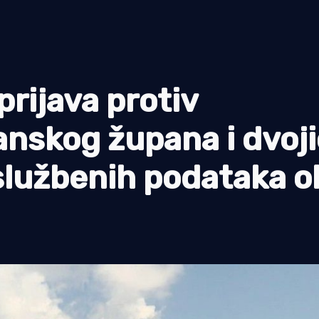
rijava protiv
nskog župana i dvoj
službenih podataka o