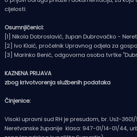
cijelosti:
Osumnjičenici:
[1] Nikola Dobroslavić, župan Dubrovačko - Nere
[2] Ivo Klaić, pročelnik Upravnog odjela za gos
[3] Marinko Benić, odgovorna osoba tvrtke "Dubro
KAZNENA PRIJAVA
zbog krivotvorenja službenih podataka
Činjenice:
Visoki upravni sud RH je presudom, br. Usž-3601/
Neretvanske županije klasa: 947-01/14-01/44, urbr