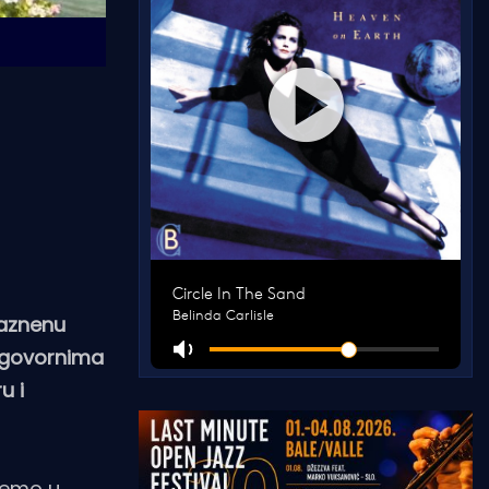
kaznenu
odgovornima
u i
ujemo u