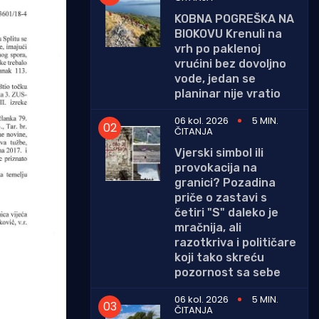
KOBNA POGREŠKA NA
BIOKOVU Krenuli na
vrh po paklenoj
vrućini bez dovoljno
vode, jedan se
planinar nije vratio
06 kol. 2026
5 MIN.
ČITANJA
Vjerski simbol ili
provokacija na
granici? Pozadina
priče o zastavi s
četiri "S" daleko je
mračnija, ali
razotkriva i političare
koji tako skreću
pozornost sa sebe
06 kol. 2026
5 MIN.
ČITANJA