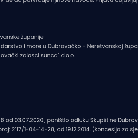
tvanske županije
podarstvo i more u Dubrovačko - Neretvanskoj župan
vački zalasci sunca" d.o.o.
18 od 03.07.2020., poništio odluku Skupštine Dubr
oj: 2117/1-04-14-28, od 19.12.2014. (koncesija za sj