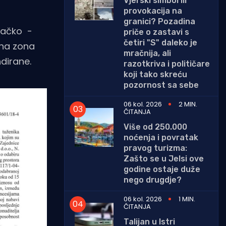
Vjerski simbol ili
provokacija na
granici? Pozadina
ovačko -
priče o zastavi s
četiri "S" daleko je
žna zona
mračnija, ali
dirane.
razotkriva i političare
koji tako skreću
pozornost sa sebe
06 kol. 2026
2 MIN.
ČITANJA
Više od 250.000
noćenja i povratak
pravog turizma:
Zašto se u Jelsi ove
godine ostaje duže
nego drugdje?
06 kol. 2026
1 MIN.
ČITANJA
Talijan u Istri