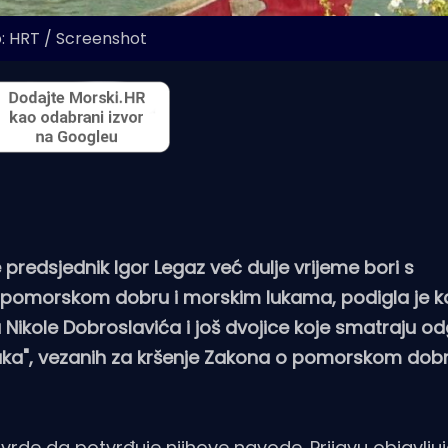
: HRT / Screenshot
se predsjednik Igor Legaz već dulje vrijeme bori s
 pomorskom dobru i morskim lukama, podigla je 
Nikole Dobroslavića i još dvojice koje smatraju 
taka", vezanih za kršenje Zakona o pomorskom dobr
 tvrde da potvrđuje njihove navode. Prijavu objavlj