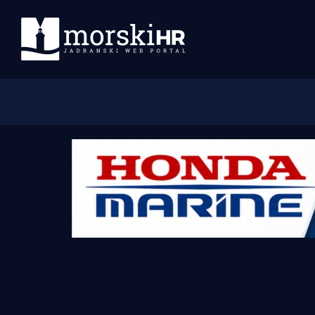
Početna
Morski plus
Morski TV
Obala
Otoci
Turizam i nautika