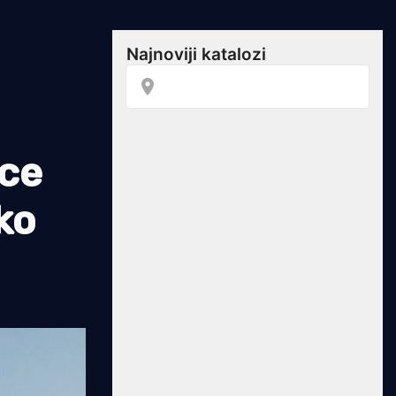
ice
ko