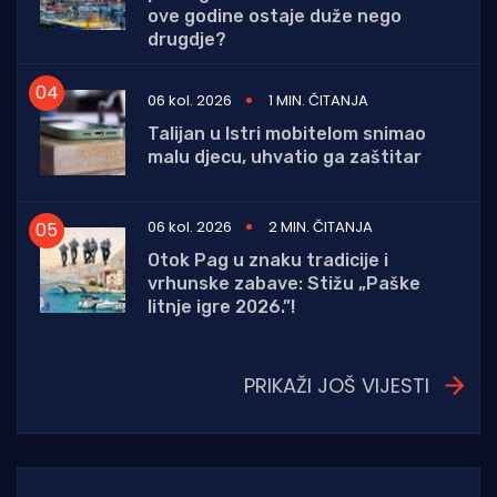
ove godine ostaje duže nego
drugdje?
06 kol. 2026
1 MIN. ČITANJA
Talijan u Istri mobitelom snimao
malu djecu, uhvatio ga zaštitar
06 kol. 2026
2 MIN. ČITANJA
Otok Pag u znaku tradicije i
vrhunske zabave: Stižu „Paške
litnje igre 2026.”!
PRIKAŽI JOŠ VIJESTI