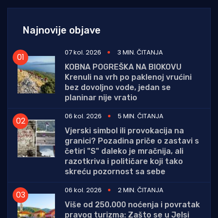
Najnovije objave
07 kol. 2026
3 MIN. ČITANJA
KOBNA POGREŠKA NA BIOKOVU
Krenuli na vrh po paklenoj vrućini
bez dovoljno vode, jedan se
planinar nije vratio
06 kol. 2026
5 MIN. ČITANJA
Vjerski simbol ili provokacija na
granici? Pozadina priče o zastavi s
četiri "S" daleko je mračnija, ali
razotkriva i političare koji tako
skreću pozornost sa sebe
06 kol. 2026
2 MIN. ČITANJA
Više od 250.000 noćenja i povratak
pravog turizma: Zašto se u Jelsi