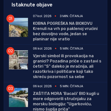
Istaknute objave
07 kol. 2026
3 MIN. ČITANJA
KOBNA POGREŠKA NA BIOKOVU
Krenuli na vrh po paklenoj vrućini
bez dovoljno vode, jedan se
planinar nije vratio
06 kol. 2026
5 MIN. ČITANJA
Vjerski simbol ili provokacija na
granici? Pozadina priče o zastavi s
četiri "S" daleko je mračnija, ali
razotkriva i političare koji tako
skreću pozornost sa sebe
06 kol. 2026
5 MIN. ČITANJA
ZAŠTITA MORA 'Bacači' BIO kugli u
more odgovorili stručnjaku za
morsku biologiju: "Ugarkoviću,
nismo šuplja priča"