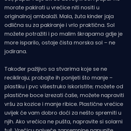
morate pakirati u vrećice niti nositi u
originalnoj ambalaži. Mala, žuta kinder jaja
odlična su za pakiranje i vrlo praktična. Sol
možete potražiti i po malim škrapama gdje je
more isparilo, ostaje čista morska sol – ne
jodirana.
Također pažljivo sa stvarima koje se ne
recikliraju; probajte ih ponijeti što manje –
plastiku i pvc višestruko iskoristite; možete od
plastične boce izrezati čaše, možete napraviti
vršu za kozice i manje ribice. Plastične vrećice
uvijek će vam dobro doći za nešto spremiti u
njih. Ako vrećica ne pušta, napravite si solarni
tuš. Vrećicu najveće zapremnine napunite