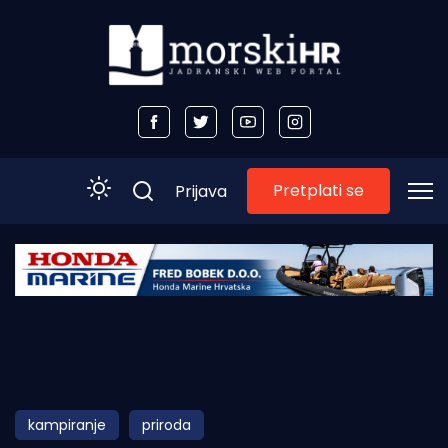
Pretplati se
Prijava
Početna
Morski plus
Morski TV
Obala
kampiranje
priroda
Otoci