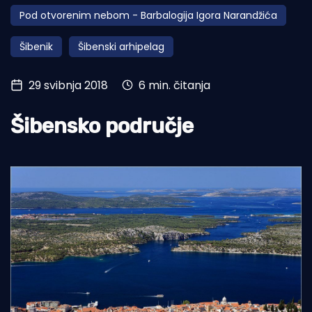
Pod otvorenim nebom - Barbalogija Igora Narandžića
Turizam i nautika
Šibenik
Šibenski arhipelag
Pomorstvo
Ribolov
29 svibnja 2018
6 min. čitanja
Ekologija
Šibensko područje
Tradicija i kultura