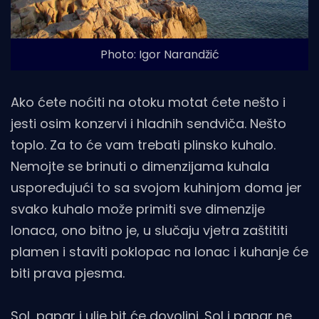
Photo: Igor Narandžić
Ako ćete noćiti na otoku motat ćete nešto i
jesti osim konzervi i hladnih sendviča. Nešto
toplo. Za to će vam trebati plinsko kuhalo.
Nemojte se brinuti o dimenzijama kuhala
uspoređujući to sa svojom kuhinjom doma jer
svako kuhalo može primiti sve dimenzije
lonaca, ono bitno je, u slučaju vjetra zaštititi
plamen i staviti poklopac na lonac i kuhanje će
biti prava pjesma.
Sol, papar i ulje bit će dovoljni. Sol i papar ne