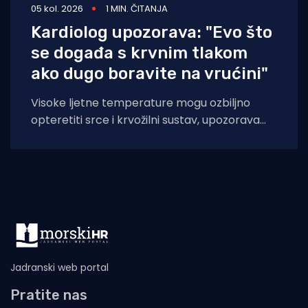
05 kol. 2026
1 MIN. ČITANJA
Kardiolog upozorava: "Evo što
se događa s krvnim tlakom
ako dugo boravite na vrućini"
Visoke ljetne temperature mogu ozbiljno
opteretiti srce i krvožilni sustav, upozorava
kardiologinja dr. Nieca Goldberg iz
zdravstvenog sustava NYU Langone
Jadranski web portal
Pratite nas