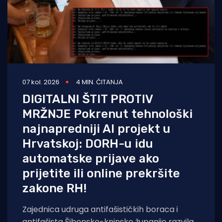
07 kol. 2026
4 MIN. ČITANJA
DIGITALNI ŠTIT PROTIV
MRŽNJE Pokrenut tehnološki
najnapredniji AI projekt u
Hrvatskoj: DORH-u idu
automatske prijave ako
prijetite ili online prekršite
zakone RH!
Zajednica udruga antifašističkih boraca i
antifašista Šibensko-kninske županije razvila