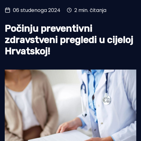
06 studenoga 2024
2 min. čitanja
Turizam i nautika
Pomorstvo
Počinju preventivni
Ribolov
zdravstveni pregledi u cijeloj
Hrvatskoj!
Ekologija
Tradicija i kultura