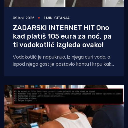
09 kol. 2026
1 MIN. ČITANJA
ZADARSKI INTERNET HIT Ono
kad platiš 105 eura za noć, pa
ti vodokotlić izgleda ovako!
Vodokotlić je napuknuo, iz njega curi voda, a
ispod njega gost je postavio kantu i krpu kako
bi dosjetljivo doskočio