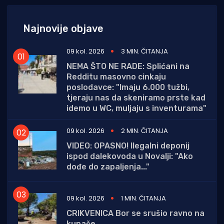
Najnovije objave
09 kol. 2026
3 MIN. ČITANJA
NEMA ŠTO NE RADE: Splićani na
Redditu masovno cinkaju
poslodavce: "Imaju 6.000 tužbi,
tjeraju nas da skeniramo prste kad
idemo u WC, muljaju s inventurama"
09 kol. 2026
2 MIN. ČITANJA
VIDEO: OPASNO! Ilegalni deponij
ispod dalekovoda u Novalji: "Ako
dođe do zapaljenja..."
09 kol. 2026
1 MIN. ČITANJA
CRIKVENICA Bor se srušio ravno na
kupače