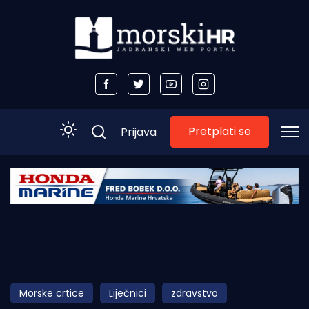
Pretplati se
Prijava
Početna
Morski plus
Morski TV
Obala
Morske crtice
Liječnici
zdravstvo
Otoci