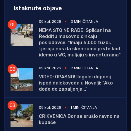
Istaknute objave
09 kol. 2026
3 MIN. ČITANJA
NEMA ŠTO NE RADE: Splićani na
Redditu masovno cinkaju
poslodavce: "Imaju 6.000 tužbi,
tjeraju nas da skeniramo prste kad
idemo u WC, muljaju s inventurama"
09 kol. 2026
2 MIN. ČITANJA
VIDEO: OPASNO! Ilegalni deponij
ispod dalekovoda u Novalji: "Ako
dođe do zapaljenja..."
09 kol. 2026
1 MIN. ČITANJA
CRIKVENICA Bor se srušio ravno na
kupače