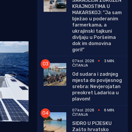
SARAJLIJA ZGROŽEN
KRAJNOSTIMA U
MAKARSKOJ: "Ja sam
bježao u poderanim
farmerkama, a
ukrajinski tajkuni
divljaju u Poršeima
dok im domovina
gori!"
07 kol. 2026
3 MIN.
ČITANJA
Od sudara i zadnjeg
mjesta do povijesnog
srebra: Nevjerojatan
preokret Lađarica u
plavom!
07 kol. 2026
6 MIN.
ČITANJA
SIDRO U PIJESKU
Zašto hrvatsko