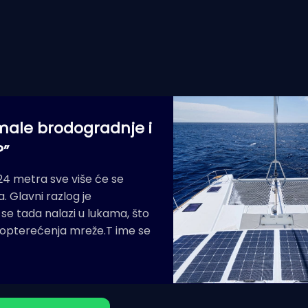
male brodogradnje i
?”
24 metra sve više će se
. Glavni razlog je
 se tada nalazi u lukama, što
z opterećenja mreže.T ime se