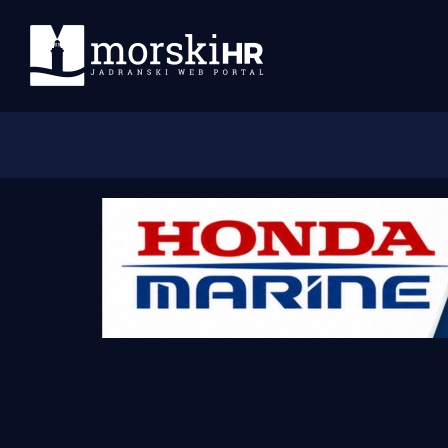
Početna
Morski plus
Morski TV
Obala
Otoci
Turizam i nautika