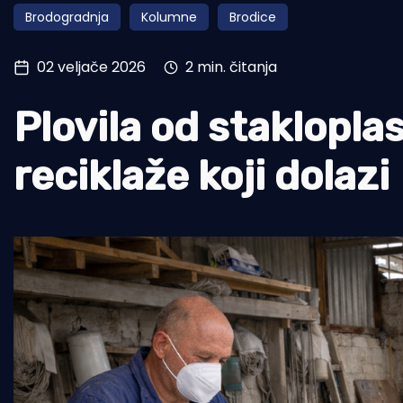
Brodogradnja
Kolumne
Brodice
Pomorstvo
Ribolov
02 veljače 2026
2 min. čitanja
Ekologija
Plovila od staklopla
Tradicija i kultura
reciklaže koji dolazi