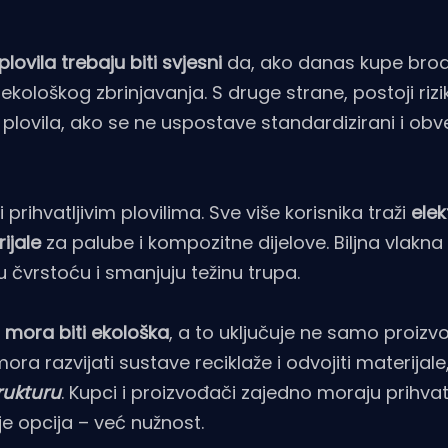
plovila trebaju biti svjesni
da, ako danas kupe brod
ološkog zbrinjavanja. S druge strane, postoji rizi
 plovila, ako se ne uspostave standardizirani i obv
prihvatljivim plovilima. Sve više korisnika traži
elek
ijale
za palube i kompozitne dijelove. Biljna vlakn
 čvrstoću i smanjuju težinu trupa.
mora biti ekološka
, a to uključuje ne samo proizv
 mora razvijati sustave reciklaže i odvojiti materijale
rukturu
. Kupci i proizvođači zajedno moraju prihvat
ije opcija – već nužnost.