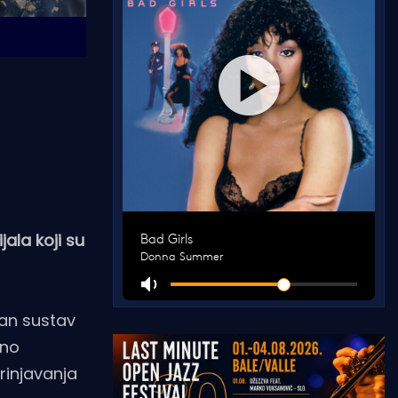
ala koji su
čan sustav
vno
rinjavanja