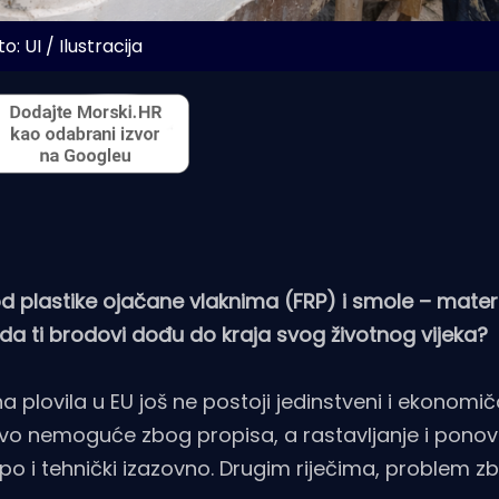
o: UI / Ilustracija
 plastike ojačane vlaknima (FRP) i smole – materij
 kada ti brodovi dođu do kraja svog životnog vijeka?
na plovila u EU još ne postoji jedinstveni i ekonomi
tovo nemoguće zbog propisa, a rastavljanje i pono
po i tehnički izazovno. Drugim riječima, problem zb