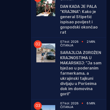
DAN KADA JE PALA
"KRAJINA": Kako je
general Stipetić
ispisao povijest i
gospodski okončao
rat
07 kol. 2026
2 MIN.
ČITANJA
SARAJLIJA ZGROŽEN
KRAJNOSTIMA U
MAKARSKOJ: "Ja sam
bježao u poderanim
farmerkama, a
ukrajinski tajkuni
divljaju u Poršeima
dok im domovina
gori!"
07 kol. 2026
6 MIN.
ČITANJA