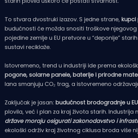
starih plovila uskoro će postati stvarnost.
To stvara dvostruki izazov. S jedne strane,
kupci 
budućnosti će možda snositi troškove njegovog ek
pojedine zemlje u EU pretvore u “deponije” starih
sustavi reciklaže.
Istovremeno, trend u industriji ide prema ekološki 
pogone, solarne panele, baterije i prirodne mater
lana smanjuju CO₂ trag, a istovremeno održavaju
Zaključak je jasan:
budućnost brodogradnje u EU 
plovila, već i plan za kraj života starih. Industrija
države moraju osigurati zakonodavstvo i infrast
ekološki održiv kraj životnog ciklusa broda više n