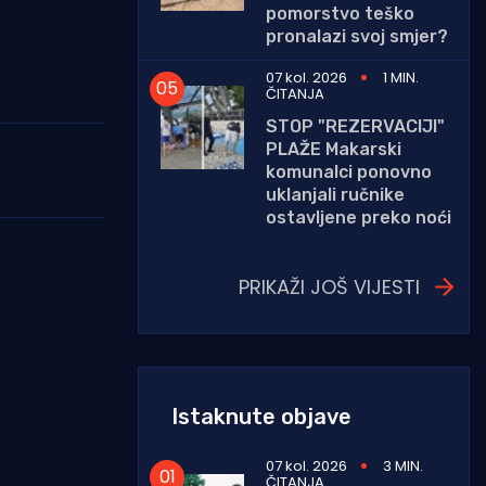
pomorstvo teško
pronalazi svoj smjer?
07 kol. 2026
1 MIN.
ČITANJA
STOP "REZERVACIJI"
PLAŽE Makarski
komunalci ponovno
uklanjali ručnike
ostavljene preko noći
PRIKAŽI JOŠ VIJESTI
Istaknute objave
07 kol. 2026
3 MIN.
ČITANJA