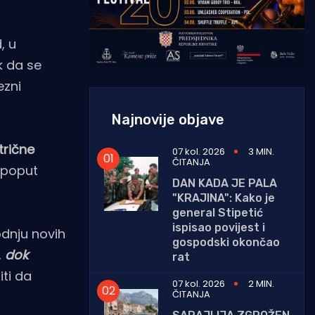
, u
k da se
ezni
Najnovije objave
trične
07 kol. 2026
3 MIN.
ČITANJA
a poput
DAN KADA JE PALA
"KRAJINA": Kako je
general Stipetić
ispisao povijest i
odnju novih
gospodski okončao
,
dok
rat
iti da
07 kol. 2026
2 MIN.
ČITANJA