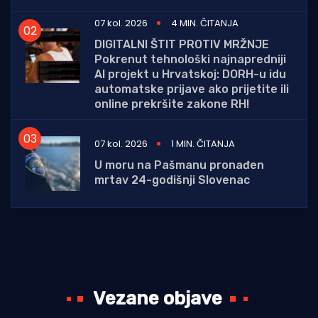
07 kol. 2026
4 MIN. ČITANJA
DIGITALNI ŠTIT PROTIV MRŽNJE
Pokrenut tehnološki najnapredniji
AI projekt u Hrvatskoj: DORH-u idu
automatske prijave ako prijetite ili
online prekršite zakone RH!
07 kol. 2026
1 MIN. ČITANJA
U moru na Pašmanu pronađen
mrtav 24-godišnji Slovenac
Vezane objave