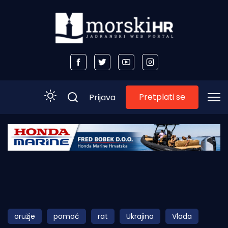
Pretplati se
Prijava
Početna
Morski plus
Morski TV
Obala
oružje
pomoć
rat
Ukrajina
Vlada
Otoci