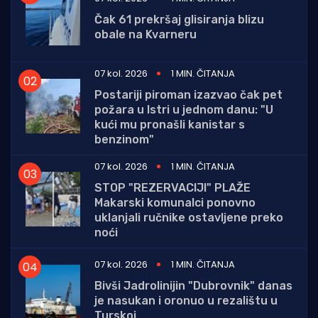
Čak 61 prekršaj glisiranja blizu
obale na Kvarneru
07 kol. 2026
1 MIN. ČITANJA
Postariji piroman izazvao čak pet
požara u Istri u jednom danu: "U
kući mu pronašli kanistar s
benzinom"
07 kol. 2026
1 MIN. ČITANJA
STOP "REZERVACIJI" PLAŽE
Makarski komunalci ponovno
uklanjali ručnike ostavljene preko
noći
07 kol. 2026
1 MIN. ČITANJA
Bivši Jadrolinijin "Dubrovnik" danas
je nasukan i oronuo u rezalištu u
Turskoj