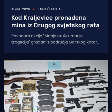
18 velj. 2026
1 MIN. ČITANJA
Kod Kraljevice pronađena
mina iz Drugog svjetskog rata
Povodom akcije "Manje oružja, manje
tragedija" građani s područja Gorskog kotara,
Krka i Kukuljanova dragovoljno su predali šest