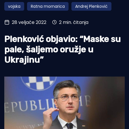
vojska
Ratna mornarica
Andrej Plenković
Turizam i nautika
Pomorstvo
28 veljače 2022
2 min. čitanja
Ribolov
Plenković objavio: “Maske su
Ekologija
pale, šaljemo oružje u
Tradicija i kultura
Ukrajinu”