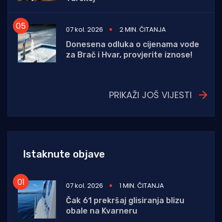
07 kol. 2026
2 MIN. ČITANJA
Donesena odluka o cijenama vode
za Brač i Hvar, provjerite iznose!
PRIKAŽI JOŠ VIJESTI
Istaknute objave
07 kol. 2026
1 MIN. ČITANJA
Čak 61 prekršaj glisiranja blizu
obale na Kvarneru