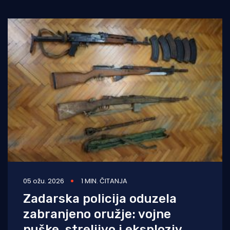
05 ožu. 2026
1 MIN. ČITANJA
Zadarska policija oduzela
zabranjeno oružje: vojne
puške, streljivo i eksploziv