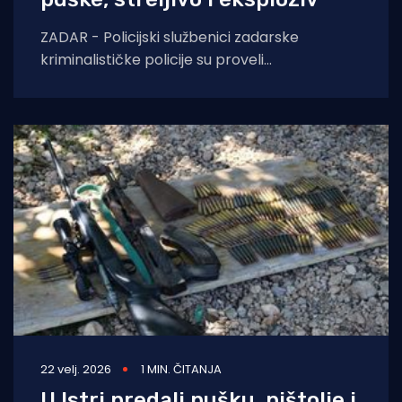
ZADAR - Policijski službenici zadarske
kriminalističke policije su proveli
kriminalističko istraživanje u kojem su pronašli
i oduzeli veću količinu ilegalnog oružja,
22 velj. 2026
1 MIN. ČITANJA
U Istri predali pušku, pištolje i