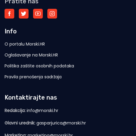
Pratite nas
Info
O portalu Morski.HR
Oglašavanje na Morski.HR
Politika zaštite osobnih podataka
Pravila prenošenja sadržaja
Kontaktirajte nas
Redakcija:
info@morski.hr
Glavni urednik:
gasparjurica@morski.hr
Marketing:
marketing@morski.hr