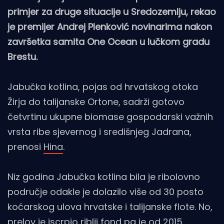
primjer za druge situacije u Sredozemlju, rekao
je premijer Andrej Plenković novinarima nakon
završetka samita One Ocean u lučkom gradu
Brestu.
Jabučka kotlina, pojas od hrvatskog otoka
Žirja do talijanske Ortone, sadrži gotovo
četvrtinu ukupne biomase gospodarski važnih
vrsta ribe sjevernog i središnjeg Jadrana,
prenosi
Hina
.
Niz godina Jabučka kotlina bila je ribolovno
područje odakle je dolazilo više od 30 posto
koćarskog ulova hrvatske i talijanske flote. No,
prelov je iscrpio riblji fond pa je od 2015.