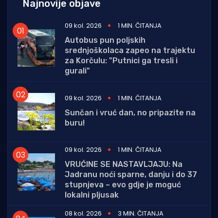
Najnovije objave
09 kol. 2026
1 MIN. ČITANJA
Autobus pun poljskih
srednjoškolaca zapeo na trajektu
za Korčulu: "Putnici ga tresli i
gurali"
09 kol. 2026
1 MIN. ČITANJA
Sunčan i vruć dan, no pripazite na
buru!
09 kol. 2026
1 MIN. ČITANJA
VRUĆINE SE NASTAVLJAJU: Na
Jadranu noći sparne, danju i do 37
stupnjeva – evo gdje je moguć
lokalni pljusak
08 kol. 2026
3 MIN. ČITANJA