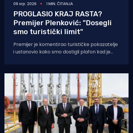
09 srp. 2026
1 MIN. ČITANJA
PROGLASIO KRAJ RASTA?
Premijer Plenković: "Dosegli
smo turistički limit"
Premijer je komentirao turističke pokazatelje
i ustanovio kako smo dostigli plafon kad je
riječ o rastu turizma. “Mi smo trenutno