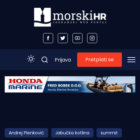
Pretplati se
Prijava
Početna
Morski plus
Morski TV
Obala
Andrej Plenković
Jabučka kotlina
summit
Otoci