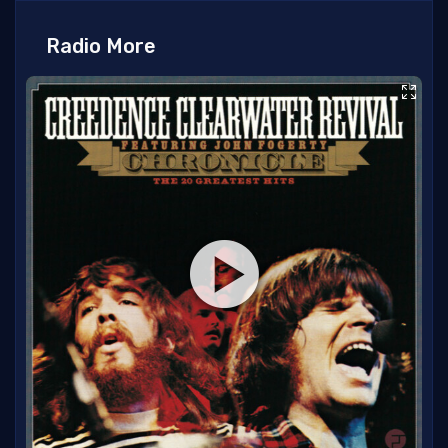
Radio More