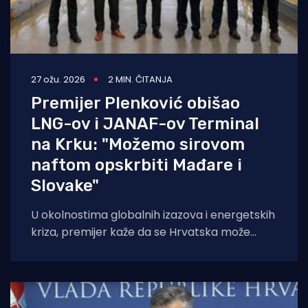
27 ožu. 2026
2 MIN. ČITANJA
Premijer Plenković obišao
LNG-ov i JANAF-ov Terminal
na Krku: "Možemo sirovom
naftom opskrbiti Mađare i
Slovake"
U okolnostima globalnih izazova i energetskih
kriza, premijer kaže da se Hrvatska može
osloniti na svoje kapacitete u smislu opskrbe