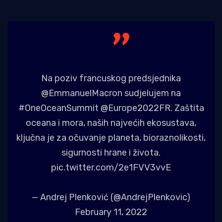
Na poziv francuskog predsjednika
@EmmanuelMacron
sudjelujem na
#OneOceanSummit
@Europe2022FR
. Zaštita
oceana i mora, naših najvećih ekosustava,
ključna je za očuvanje planeta, bioraznolikosti,
sigurnosti hrane i života.
pic.twitter.com/2e1FVV3vvE
— Andrej Plenković (@AndrejPlenkovic)
February 11, 2022