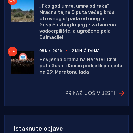
„Tko god umre, umre od raka”:
Mračna tajna 5 puta većeg brda
otrovnog otpada od onog u
Gospiću zbog kojeg je zatvoreno
vodocrpilište, a ugroženo pola
Dalmacije!
08 kol. 2026
2 MIN. ČITANJA
Povijesna drama na Neretvi: Crni
put i Gusari Komin podijelili pobjedu
na 29. Maratonu lađa
PRIKAŽI JOŠ VIJESTI
Istaknute objave