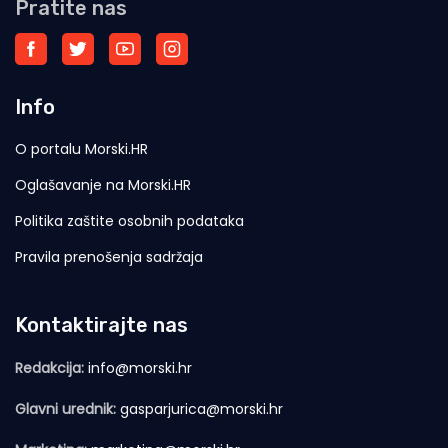
Pratite nas
Info
O portalu Morski.HR
Oglašavanje na Morski.HR
Politika zaštite osobnih podataka
Pravila prenošenja sadržaja
Kontaktirajte nas
Redakcija:
info@morski.hr
Glavni urednik:
gasparjurica@morski.hr