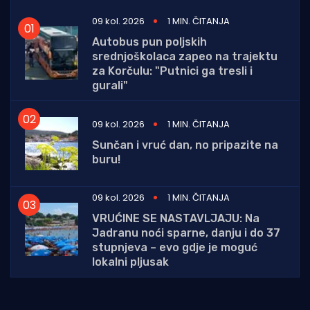
09 kol. 2026
1 MIN. ČITANJA
Autobus pun poljskih
srednjoškolaca zapeo na trajektu
za Korčulu: "Putnici ga tresli i
gurali"
09 kol. 2026
1 MIN. ČITANJA
Sunčan i vruć dan, no pripazite na
buru!
09 kol. 2026
1 MIN. ČITANJA
VRUĆINE SE NASTAVLJAJU: Na
Jadranu noći sparne, danju i do 37
stupnjeva – evo gdje je moguć
lokalni pljusak