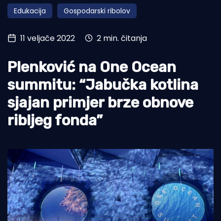
Edukacija
Gospodarski ribolov
Turizam i nautika
Pomorstvo
11 veljače 2022
2 min. čitanja
Ribolov
Plenković na One Ocean
Ekologija
summitu: “Jabučka kotlina
Tradicija i kultura
sjajan primjer brze obnove
ribljeg fonda”