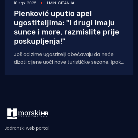
18 srp. 2025
1 MIN. ČITANJA
Plenković uputio apel
ugostiteljima: "I drugi imaju
sunce i more, razmislite prije
poskupljenja!"
Još od zime ugostitelji obećavaju da neće
dizati cijene uoči nove turističke sezone. Ipak,
sa sezonom stiglo je i povećanje
Jadranski web portal