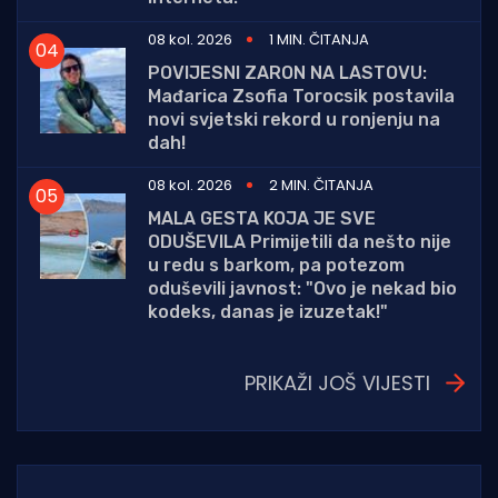
08 kol. 2026
1 MIN. ČITANJA
POVIJESNI ZARON NA LASTOVU:
Mađarica Zsofia Torocsik postavila
novi svjetski rekord u ronjenju na
dah!
08 kol. 2026
2 MIN. ČITANJA
MALA GESTA KOJA JE SVE
ODUŠEVILA Primijetili da nešto nije
u redu s barkom, pa potezom
oduševili javnost: "Ovo je nekad bio
kodeks, danas je izuzetak!"
PRIKAŽI JOŠ VIJESTI