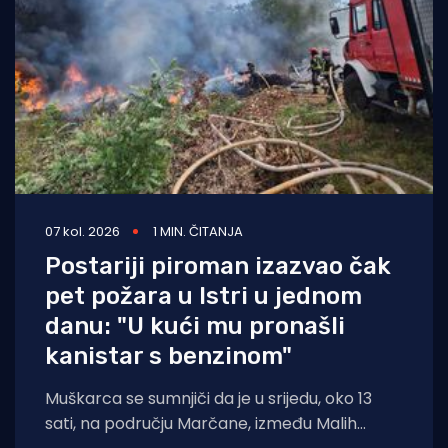
07 kol. 2026
1 MIN. ČITANJA
Postariji piroman izazvao čak
pet požara u Istri u jednom
danu: "U kući mu pronašli
kanistar s benzinom"
Muškarca se sumnjiči da je u srijedu, oko 13
sati, na području Marčane, između Malih