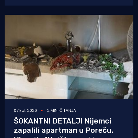
Vareški i Krnice, izazvao požar
07 kol. 2026
2 MIN. ČITANJA
ŠOKANTNI DETALJI Nijemci
zapalili apartman u Poreču.