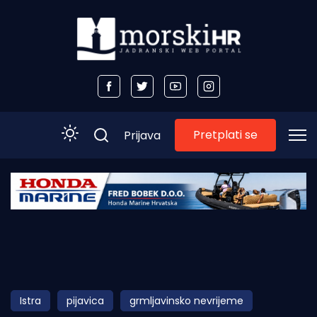
Pretplati se
Prijava
Početna
Morski plus
Morski TV
Obala
Istra
pijavica
grmljavinsko nevrijeme
Otoci