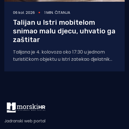
06 kol. 2026
1 MIN. ČITANJA
Talijan u Istri mobitelom
snimao malu djecu, uhvatio ga
zaštitar
Talijana je 4. kolovoza oko 17:30 u jednom
turističkom objektu u Istri zatekao djelatnik
zaštitarske tvrtke dok je mobitelom
Jadranski web portal