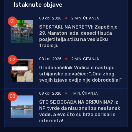
Istaknute objave
08 kol. 2026
2 MIN. ČITANJA
SPEKTAKL NA NERETVI: Započinje
29. Maraton lađa, deseci tisuća
posjetitelja stižu na veslačku
tradiciju
08 kol. 2026
2 MIN. ČITANJA
Gradonačelnik Vodica o nastupu
srbijanske pjevačice: "„Ona zbog
svojih izjava ovdje nije dobrodošla!“
08 kol. 2026
1 MIN. ČITANJA
ŠTO SE DOGAĐA NA BRIJUNIMA? Iz
NP tvrde da nisu znali za nestanak
vode, a evo što su brzo obrisali s
interneta!