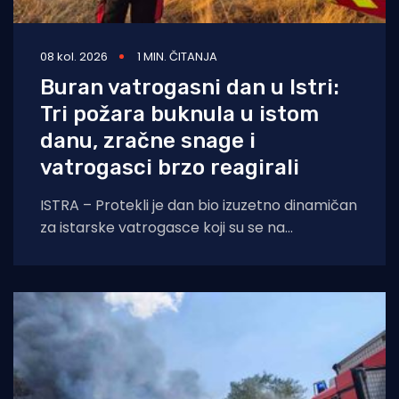
08 kol. 2026
1 MIN. ČITANJA
Buran vatrogasni dan u Istri:
Tri požara buknula u istom
danu, zračne snage i
vatrogasci brzo reagirali
ISTRA – Protekli je dan bio izuzetno dinamičan
za istarske vatrogasce koji su se na
otvorenom prostoru borili s tri požara,