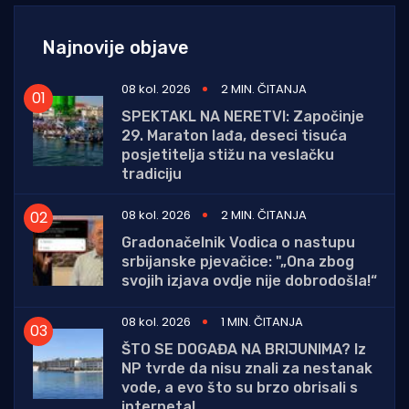
Najnovije objave
08 kol. 2026
2 MIN. ČITANJA
SPEKTAKL NA NERETVI: Započinje
29. Maraton lađa, deseci tisuća
posjetitelja stižu na veslačku
tradiciju
08 kol. 2026
2 MIN. ČITANJA
Gradonačelnik Vodica o nastupu
srbijanske pjevačice: "„Ona zbog
svojih izjava ovdje nije dobrodošla!“
08 kol. 2026
1 MIN. ČITANJA
ŠTO SE DOGAĐA NA BRIJUNIMA? Iz
NP tvrde da nisu znali za nestanak
vode, a evo što su brzo obrisali s
interneta!