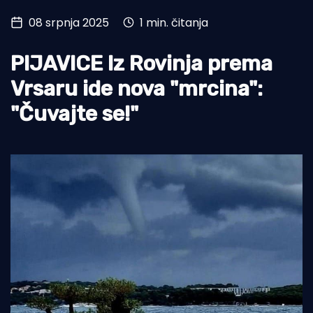
08 srpnja 2025
1 min. čitanja
Turizam i nautika
Pomorstvo
PIJAVICE Iz Rovinja prema
Ribolov
Vrsaru ide nova "mrcina":
"Čuvajte se!"
Ekologija
Tradicija i kultura