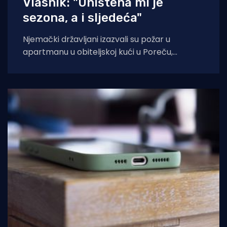
Vlasnik: "Uništena mi je
sezona, a i sljedeća"
Njemački državljani izazvali su požar u
apartmanu u obiteljskoj kući u Poreču,
pokazao je policijski očevid. U vatri je uništen