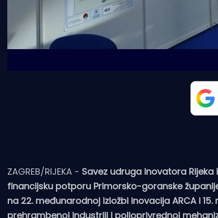
ZAGREB/RIJEKA -
Savez udruga inovatora Rijeka i 
financijsku potporu Primorsko-goranske županije 
na 22. međunarodnoj izložbi inovacija ARCA i 15
prehrambenoj industriji i poljoprivrednoj mehaniz