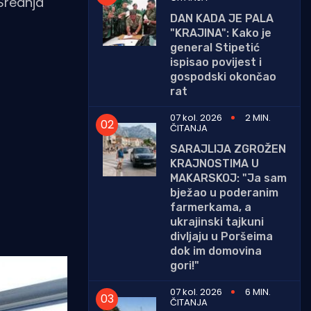
Srednja
DAN KADA JE PALA
"KRAJINA": Kako je
general Stipetić
ispisao povijest i
gospodski okončao
rat
07 kol. 2026
2 MIN.
ČITANJA
SARAJLIJA ZGROŽEN
KRAJNOSTIMA U
MAKARSKOJ: "Ja sam
bježao u poderanim
farmerkama, a
ukrajinski tajkuni
divljaju u Poršeima
dok im domovina
gori!"
07 kol. 2026
6 MIN.
ČITANJA