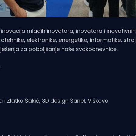
novacija mladih inovatora, inovatora i inovativnih t
trotehnike, elektronike, energetike, informatike, stro
 rješenja za poboljšanje naše svakodnevnice.
o:
i Zlatko Šakić, 3D design Šanel, Viškovo