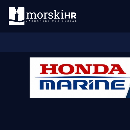
Početna
Morski plus
Morski TV
Obala
Otoci
Turizam i nautika