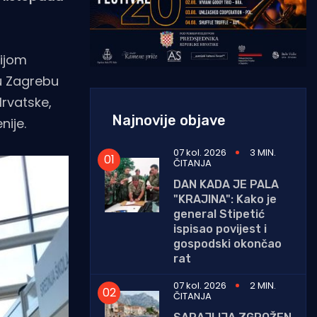
cijom
 u Zagrebu
Hrvatske,
Najnovije objave
nije.
07 kol. 2026
3 MIN.
ČITANJA
DAN KADA JE PALA
"KRAJINA": Kako je
general Stipetić
ispisao povijest i
gospodski okončao
rat
07 kol. 2026
2 MIN.
ČITANJA