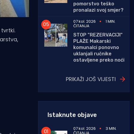
pomorstvo teško
pronalazi svoj smjer?
07 kol. 2026
1 MIN.
ČITANJA
vrtki.
STOP "REZERVACIJI"
jarstva,
PLAŽE Makarski
komunalci ponovno
uklanjali ručnike
ostavljene preko noći
PRIKAŽI JOŠ VIJESTI
Istaknute objave
07 kol. 2026
3 MIN.
ČITANJA