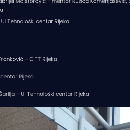
abrijel Majstorović
-
mentor Ružica Kamenjašević, 
ka
 UI Tehnološki centar Rijeka
ranković – CITT Rijeka
centar Rijeka
arlija – UI Tehnološki centar Rijeka