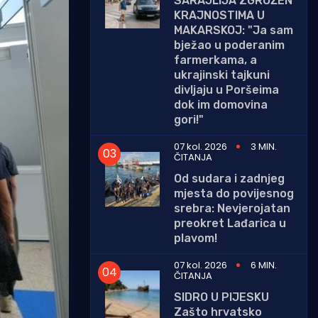
SARAJLIJA ZGROŽEN
KRAJNOSTIMA U
MAKARSKOJ: "Ja sam
bježao u poderanim
farmerkama, a
ukrajinski tajkuni
divljaju u Poršeima
dok im domovina
gori!"
07 kol. 2026
3 MIN.
ČITANJA
Od sudara i zadnjeg
mjesta do povijesnog
srebra: Nevjerojatan
preokret Lađarica u
plavom!
07 kol. 2026
6 MIN.
ČITANJA
SIDRO U PIJESKU
Zašto hrvatsko