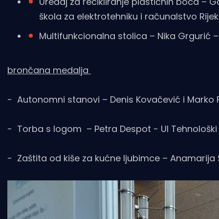
Uređaj za recikliranje plastičnih boca – G
škola za elektrotehniku i računalstvo Rije
Multifunkcionalna stolica – Nika Grgurić –
brončana medalja
- Autonomni stanovi – Denis Kovačević i Marko F
- Torba s logom – Petra Despot - UI Tehnološki 
- Zaštita od kiše za kućne ljubimce – Anamarija Š