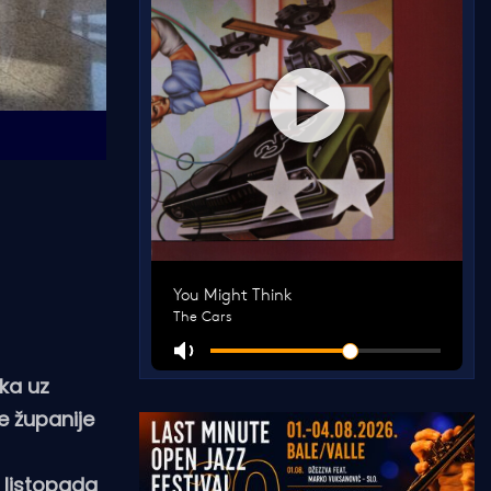
eka uz
e županije
. listopada