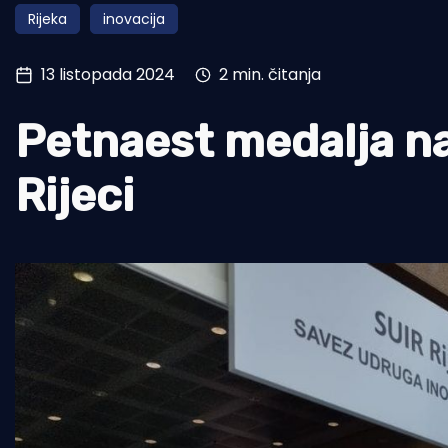
Rijeka
inovacija
Pomorstvo
Ribolov
13 listopada 2024
2 min. čitanja
Ekologija
Petnaest medalja na 
Tradicija i kultura
Rijeci