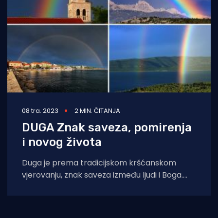
08 tra. 2023
2 MIN. ČITANJA
DUGA Znak saveza, pomirenja
i novog života
Duga je prema tradicijskom kršćanskom
vjerovanju, znak saveza između ljudi i Boga.
Prema Knjizi Postanka nakon Potopa Bog je
obećao