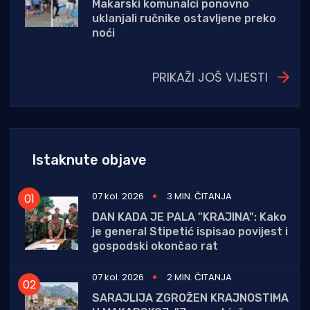
Makarski komunalci ponovno
uklanjali ručnike ostavljene preko
noći
PRIKAŽI JOŠ VIJESTI
Istaknute objave
07 kol. 2026
3 MIN. ČITANJA
DAN KADA JE PALA "KRAJINA": Kako
je general Stipetić ispisao povijest i
gospodski okončao rat
07 kol. 2026
2 MIN. ČITANJA
SARAJLIJA ZGROŽEN KRAJNOSTIMA