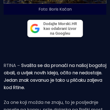
Foto: Boris Kačan
RTINA –
Svašta se da pronaći na našoj bogatoj
obali, a uvijek novih ideja, očito ne nedostaje.
Jedan znak osvanuo je tako u plićaku zaljeva
kod Rtine.
Za one koji možda ne znaju, to je posljednje
naselje na kopnu, prije dolaska na Paški most.