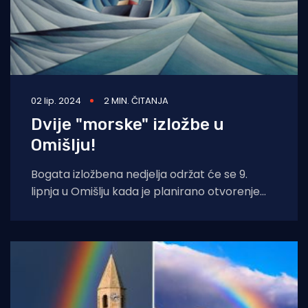
02 lip. 2024
2 MIN. ČITANJA
Dvije "morske" izložbe u
Omišlju!
Bogata izložbena nedjelja održat će se 9.
lipnja u Omišlju kada je planirano otvorenje
čak dvije izložbe! U nedjelju 9.