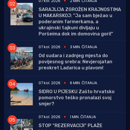
07 kol. 2026
2 MIN. ČITANJA
SARAJLIJA ZGROŽEN KRAJNOSTIMA
U MAKARSKOJ: "Ja sam bježao u
poderanim farmerkama, a
ukrajinski tajkuni divljaju u
Poršeima dok im domovina gori!"
07 kol. 2026
3 MIN. ČITANJA
Od sudara i zadnjeg mjesta do
povijesnog srebra: Nevjerojatan
preokret Lađarica u plavom!
07 kol. 2026
6 MIN. ČITANJA
SIDRO U PIJESKU Zašto hrvatsko
pomorstvo teško pronalazi svoj
smjer?
07 kol. 2026
1 MIN. ČITANJA
STOP "REZERVACIJI" PLAŽE