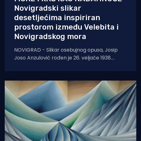
Novigradski slikar
desetljećima inspiriran
prostorom između Velebita i
Novigradskog mora
NOVIGRAD - Slikar osebujnog opusa, Josip
Joso Anzulović rođen je 26. veljače 1938.
godine u Novigradu Dalmatinskom gdje je
završio osnovnu