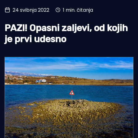
24 svibnja 2022
1 min. čitanja
Turizam i nautika
Pomorstvo
PAZI! Opasni zaljevi, od kojih
Ribolov
je prvi udesno
Ekologija
Tradicija i kultura