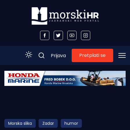
Pretplati se
Prijava
Početna
Morski plus
Morski TV
Obala
Morska slika
Zadar
humor
Otoci