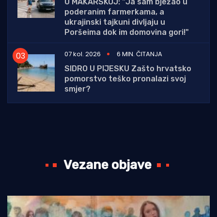
U MAKARSKOJ: "Ja sam bježao u
poderanim farmerkama, a
ukrajinski tajkuni divljaju u
Poršeima dok im domovina gori!"
07 kol. 2026
6 MIN. ČITANJA
SIDRO U PIJESKU Zašto hrvatsko
pomorstvo teško pronalazi svoj
smjer?
Vezane objave