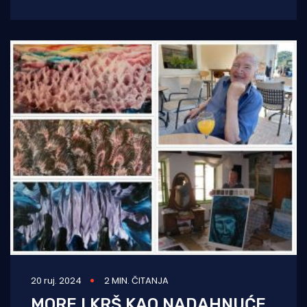
Radmana u petak 15. svibnja i
20 ruj. 2024
2 MIN. ČITANJA
MORE I KRŠ KAO NADAHNUĆE