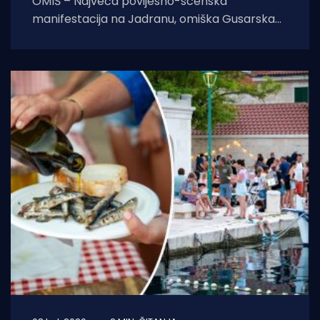
OMIŠ – Najveća povijesno-scenska
manifestacija na Jadranu, omiška Gusarska
bitka, službeno se vraća na velika vrata.
Nakon višegodišnje stanke koja