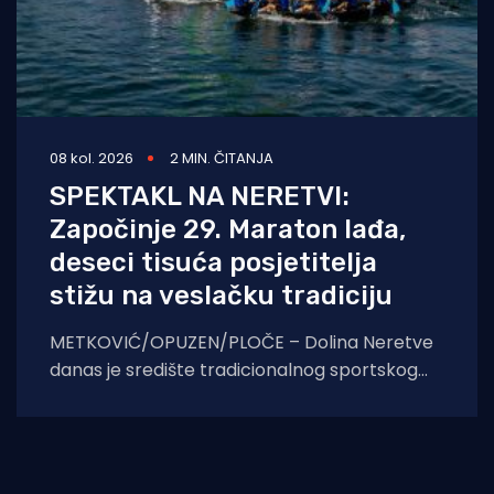
08 kol. 2026
2 MIN. ČITANJA
SPEKTAKL NA NERETVI:
Započinje 29. Maraton lađa,
deseci tisuća posjetitelja
stižu na veslačku tradiciju
METKOVIĆ/OPUZEN/PLOČE – Dolina Neretve
danas je središte tradicionalnog sportskog
spektakla. U borbi za prestižni Štit kneza
Domagoja, snage će