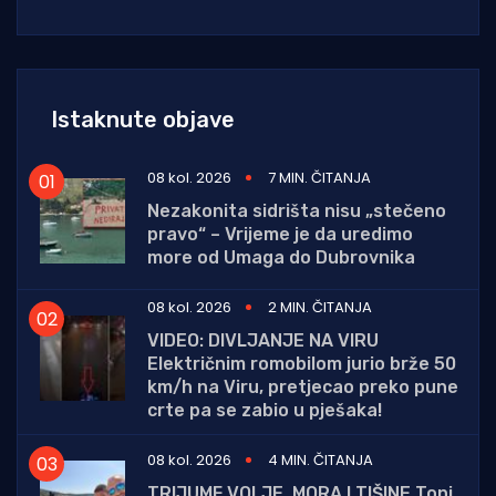
Istaknute objave
08 kol. 2026
7 MIN. ČITANJA
Nezakonita sidrišta nisu „stečeno
pravo“ – Vrijeme je da uredimo
more od Umaga do Dubrovnika
08 kol. 2026
2 MIN. ČITANJA
VIDEO: DIVLJANJE NA VIRU
Električnim romobilom jurio brže 50
km/h na Viru, pretjecao preko pune
crte pa se zabio u pješaka!
08 kol. 2026
4 MIN. ČITANJA
TRIJUMF VOLJE, MORA I TIŠINE Toni