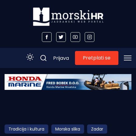
Pretplati se
Prijava
Početna
Morski plus
Morski TV
Obala
Tradicija i kultura
Morska slika
Zadar
Otoci