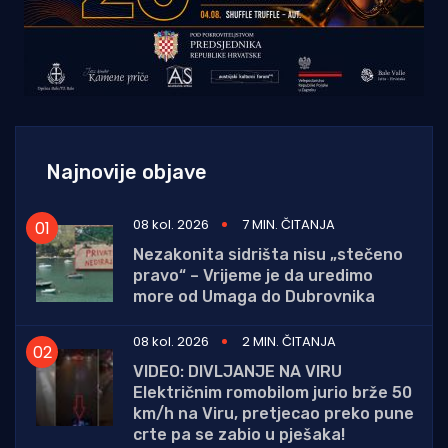
Najnovije objave
08 kol. 2026
7 MIN. ČITANJA
Nezakonita sidrišta nisu „stečeno
pravo“ – Vrijeme je da uredimo
more od Umaga do Dubrovnika
08 kol. 2026
2 MIN. ČITANJA
VIDEO: DIVLJANJE NA VIRU
Električnim romobilom jurio brže 50
km/h na Viru, pretjecao preko pune
crte pa se zabio u pješaka!