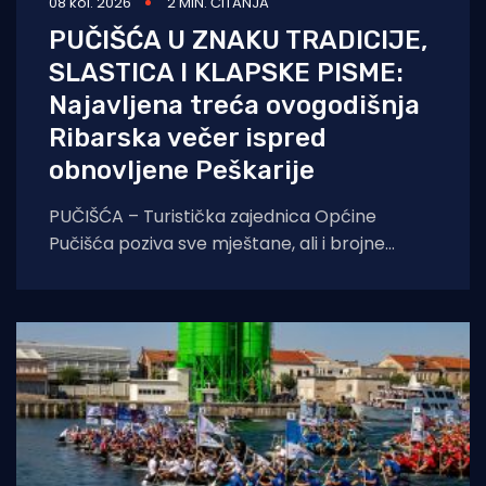
08 kol. 2026
2 MIN. ČITANJA
PUČIŠĆA U ZNAKU TRADICIJE,
SLASTICA I KLAPSKE PISME:
Najavljena treća ovogodišnja
Ribarska večer ispred
obnovljene Peškarije
PUČIŠĆA – Turistička zajednica Općine
Pučišća poziva sve mještane, ali i brojne
goste koji borave na otoku Braču, na treću
ovogodišnju