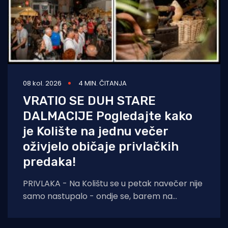
08 kol. 2026
4 MIN. ČITANJA
VRATIO SE DUH STARE
DALMACIJE Pogledajte kako
je Kolište na jednu večer
oživjelo običaje privlačkih
predaka!
PRIVLAKA - Na Kolištu se u petak navečer nije
samo nastupalo - ondje se, barem na
nekoliko sati, ponovno živjelo onako kako