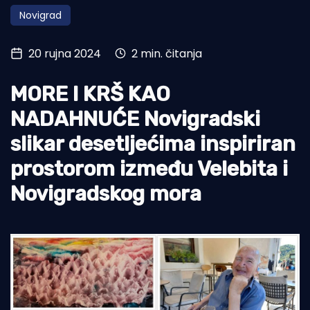
Novigrad
Turizam i nautika
Pomorstvo
20 rujna 2024
2 min. čitanja
Ribolov
MORE I KRŠ KAO
Ekologija
NADAHNUĆE Novigradski
Tradicija i kultura
slikar desetljećima inspiriran
prostorom između Velebita i
Novigradskog mora