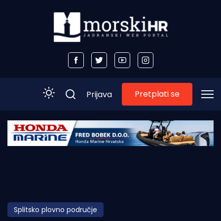
Pretplati se
Prijava
Početna
Morski plus
Morski TV
Obala
Splitsko plovno područje
Otoci