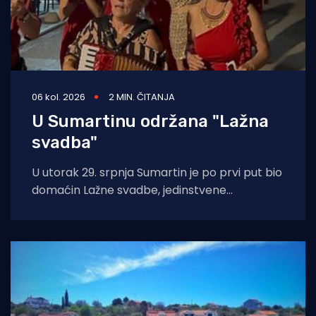
06 kol. 2026
2 MIN. ČITANJA
U Sumartinu održana "Lažna
svadba"
U utorak 29. srpnja Sumartin je po prvi put bio
domaćin Lažne svadbe, jedinstvene
manifestacije u organizaciji Udruge Sv. Martin