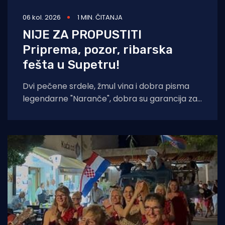
06 kol. 2026
1 MIN. ČITANJA
NIJE ZA PROPUSTITI
Priprema, pozor, ribarska
fešta u Supetru!
Dvi pečene srdele, žmul vina i dobra pisma
legendarne "Naranče", dobra su garancija za
još jednu "NOĆ