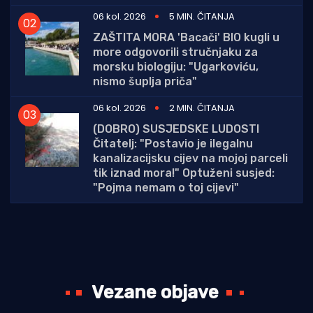
06 kol. 2026
5 MIN. ČITANJA
ZAŠTITA MORA 'Bacači' BIO kugli u
more odgovorili stručnjaku za
morsku biologiju: "Ugarkoviću,
nismo šuplja priča"
06 kol. 2026
2 MIN. ČITANJA
(DOBRO) SUSJEDSKE LUDOSTI
Čitatelj: "Postavio je ilegalnu
kanalizacijsku cijev na mojoj parceli
tik iznad mora!" Optuženi susjed:
"Pojma nemam o toj cijevi"
Vezane objave