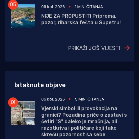
06 kol. 2026
1 MIN. ČITANJA
NIJE ZA PROPUSTITI Priprema,
pozor, ribarska fešta u Supetru!
PRIKAŽI JOŠ VIJESTI
Istaknute objave
06 kol. 2026
5 MIN. ČITANJA
Vjerski simbol ili provokacija na
granici? Pozadina priče o zastavi s
četiri "S" daleko je mračnija, ali
razotkriva i političare koji tako
skreću pozornost sa sebe