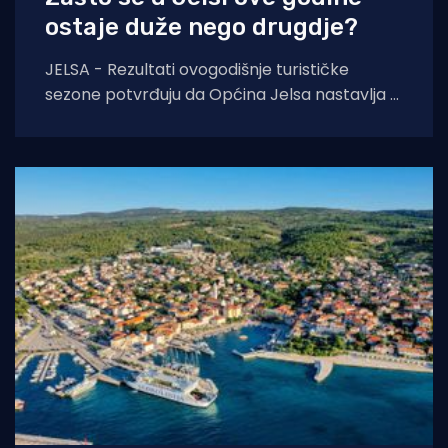
ostaje duže nego drugdje?
JELSA - Rezultati ovogodišnje turističke
sezone potvrđuju da Općina Jelsa nastavlja u
pozitivnom smjeru. Do 1. kolovoza ostvarili
smo 255.585