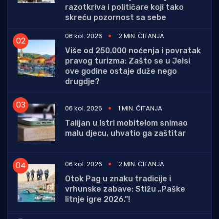
razotkriva i političare koji tako
skreću pozornost sa sebe
06 kol. 2026
2 MIN. ČITANJA
Više od 250.000 noćenja i povratak
pravog turizma: Zašto se u Jelsi
ove godine ostaje duže nego
drugdje?
06 kol. 2026
1 MIN. ČITANJA
Talijan u Istri mobitelom snimao
malu djecu, uhvatio ga zaštitar
06 kol. 2026
2 MIN. ČITANJA
Otok Pag u znaku tradicije i
vrhunske zabave: Stižu „Paške
litnje igre 2026.”!