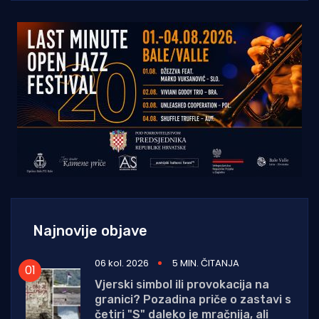
Najnovije objave
06 kol. 2026
5 MIN. ČITANJA
Vjerski simbol ili provokacija na
granici? Pozadina priče o zastavi s
četiri "S" daleko je mračnija, ali