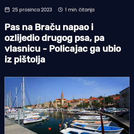
25 prosinca 2023
1 min. čitanja
Turizam i nautika
Pomorstvo
Pas na Braču napao i
Ribolov
ozlijedio drugog psa, pa
vlasnicu - Policajac ga ubio
Ekologija
iz pištolja
Tradicija i kultura