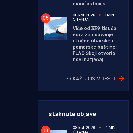
manifestacija
08 kol. 2026
1 MIN.
ČITANJA
Više od 339 tisuća
eura za očuvanje
otočne ribarske i
pomorske baštine:
FLAG Škoji otvorio
novi natječaj
PRIKAŽI JOŠ VIJESTI
Istaknute objave
08 kol. 2026
4 MIN.
ČITANJA