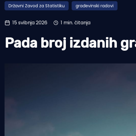
Državni Zavod za Statistiku
građevinski radovi
Pomorstvo
Ribolov
15 svibnja 2026
1 min. čitanja
Ekologija
Pada broj izdanih g
Tradicija i kultura