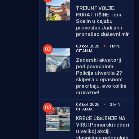
TRIJUMF VOLJE,
MORA I TIŠINE Toni
Skelin u kajaku
preveslao Jadran i
pronašao duševni mir
08 kol. 2026
1 MIN.
ČITANJA
Zadarski akvatorij
pod povećalom:
Policija uhvatila 27
skipera u opasnom
prekršaju, evo kolike
su kazne!
08 kol. 2026
2 MIN.
ČITANJA
KREĆE ČIŠĆENJE NA
VIRU! Pomorski redari
u velikoj akciji,
vlasnicima nelegalnih