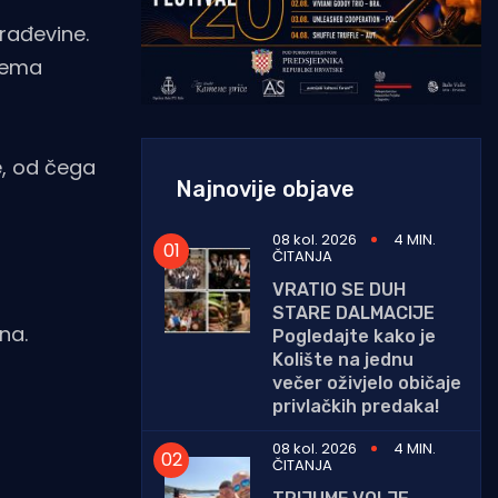
rađevine.
Prema
e, od čega
Najnovije objave
08 kol. 2026
4 MIN.
ČITANJA
VRATIO SE DUH
STARE DALMACIJE
na.
Pogledajte kako je
Kolište na jednu
večer oživjelo običaje
privlačkih predaka!
08 kol. 2026
4 MIN.
ČITANJA