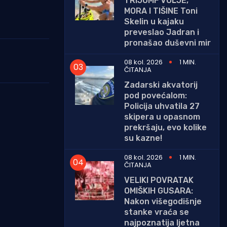
TRIJUMF VOLJE,
MORA I TIŠINE Toni
Skelin u kajaku
preveslao Jadran i
pronašao duševni mir
08 kol. 2026
1 MIN.
ČITANJA
Zadarski akvatorij
pod povećalom:
Policija uhvatila 27
skipera u opasnom
prekršaju, evo kolike
su kazne!
08 kol. 2026
1 MIN.
ČITANJA
VELIKI POVRATAK
OMIŠKIH GUSARA:
Nakon višegodišnje
stanke vraća se
najpoznatija ljetna