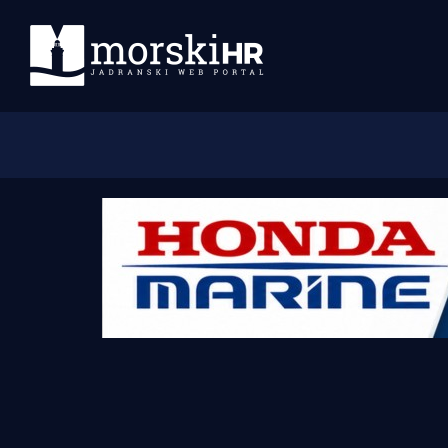
Početna
Morski plus
Morski TV
Obala
Otoci
Turizam i nautika