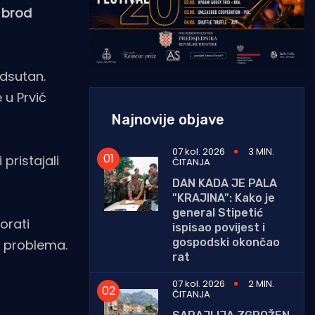
a brod
odsutan.
 u Prvić
Najnovije objave
07 kol. 2026
3 MIN.
pristajali
ČITANJA
DAN KADA JE PALA
"KRAJINA": Kako je
general Stipetić
orati
ispisao povijest i
gospodski okončao
e problema.
rat
07 kol. 2026
2 MIN.
ČITANJA