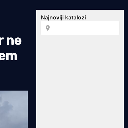
r ne
lem