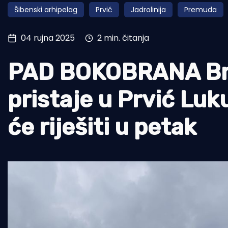
Šibenski arhipelag
Prvić
Jadrolinija
Premuda
Pomorstvo
Ribolov
04 rujna 2025
2 min. čitanja
Ekologija
PAD BOKOBRANA Bro
Tradicija i kultura
pristaje u Prvić Lu
će riješiti u petak