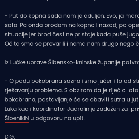
- Put do kopna sada nam je oduljen. Evo, ja mor
sata. Pa onda brodom na kopno i nazad, pa opet
situacije jer brod čest ne pristaje kada puše jugo
Očito smo se prevarili i nema nam drugo nego ček
Iz Lučke uprave Šibensko-kninske županije potvrdi
- O padu bokobrana saznali smo jučer i to od s
rješavanju problema. S obzirom da je riječ o ot
bokobrana, postavljanje će se obaviti sutra u ju
Luka kao i koordinator Jadrolinije zadužen za pris
ŠibenikIN
u odgovoru na upit.
D.G.