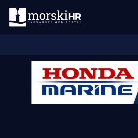
Početna
Morski plus
Morski TV
Obala
Otoci
Turizam i nautika