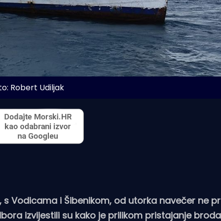
to: Robert Udiljak
, s Vodicama i Šibenikom, od utorka navečer ne pri
ora izvijestili su kako je prilikom pristajanje bro