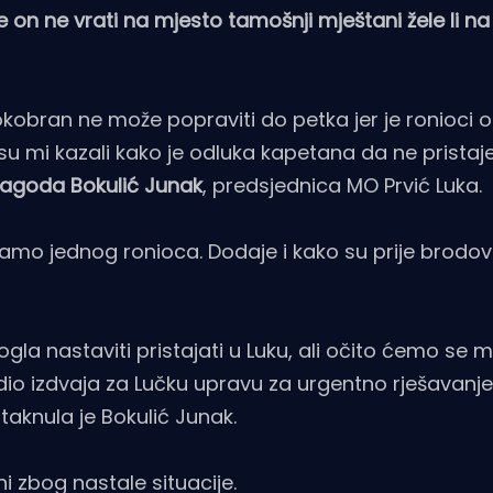
e on ne vrati na mjesto tamošnji mještani žele li n
bokobran ne može popraviti do petka jer je ronioci 
su mi kazali kako je odluka kapetana da ne pristaje
agoda Bokulić Junak
, predsjednica MO Prvić Luka.
amo jednog ronioca. Dodaje i kako su prije brodovi 
gla nastaviti pristajati u Luku, ali očito ćemo se m
e dio izdvaja za Lučku upravu za urgentno rješavanj
aknula je Bokulić Junak.
i zbog nastale situacije.