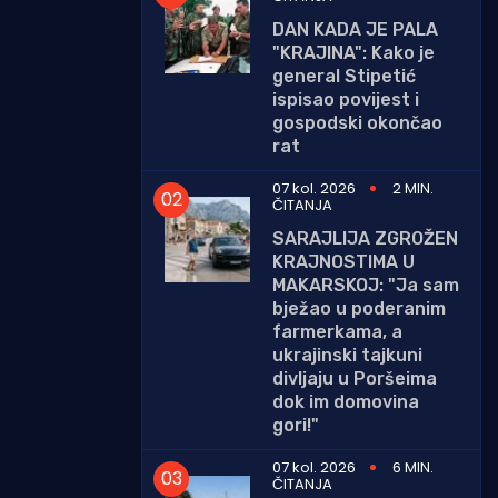
DAN KADA JE PALA
"KRAJINA": Kako je
general Stipetić
ispisao povijest i
gospodski okončao
rat
07 kol. 2026
2 MIN.
ČITANJA
SARAJLIJA ZGROŽEN
KRAJNOSTIMA U
MAKARSKOJ: "Ja sam
bježao u poderanim
farmerkama, a
ukrajinski tajkuni
divljaju u Poršeima
dok im domovina
gori!"
07 kol. 2026
6 MIN.
ČITANJA