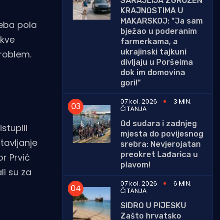
SARAJLIJA ZGROŽEN
KRAJNOSTIMA U
MAKARSKOJ: "Ja sam
reba pola
bježao u poderanim
akve
farmerkama, a
ukrajinski tajkuni
problem.
divljaju u Poršeima
dok im domovina
gori!"
07 kol. 2026
3 MIN.
ČITANJA
Od sudara i zadnjeg
stupili
mjesta do povijesnog
tavljanje
srebra: Nevjerojatan
preokret Lađarica u
r Prvić
plavom!
li su za
07 kol. 2026
6 MIN.
ČITANJA
SIDRO U PIJESKU
Zašto hrvatsko