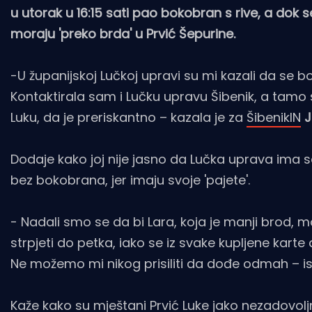
u utorak u 16:15 sati pao bokobran s rive, a dok s
moraju 'preko brda' u Prvić Šepurine.
-U županijskoj Lučkoj upravi su mi kazali da se 
Kontaktirala sam i Lučku upravu Šibenik, a tamo 
Luku, da je preriskantno – kazala je za
ŠibenikIN
J
Dodaje kako joj nije jasno da Lučka uprava ima s
bez bokobrana, jer imaju svoje 'pajete'.
- Nadali smo se da bi Lara, koja je manji brod, mo
strpjeti do petka, iako se iz svake kupljene kart
Ne možemo mi nikog prisiliti da dođe odmah – ist
Kaže kako su mještani Prvić Luke jako nezadovoljn