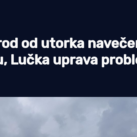
d od utorka naveče
ku, Lučka uprava prob