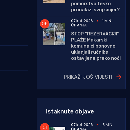
pomorstvo teško
pronalazi svoj smjer?
07 kol. 2026
1 MIN.
ČITANJA
STOP "REZERVACIJI"
PLAŽE Makarski
komunalci ponovno
uklanjali ručnike
ostavljene preko noći
PRIKAŽI JOŠ VIJESTI
Istaknute objave
07 kol. 2026
3 MIN.
ČITANJA