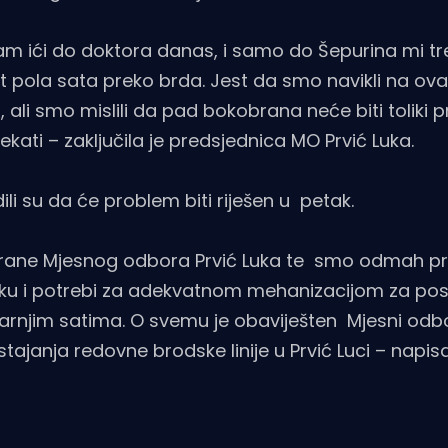
am ići do doktora danas, i samo do Šepurina mi t
 pola sata preko brda. Jest da smo navikli na ov
, ali smo mislili da pad bokobrana neće biti toliki 
ati – zaključila je predsjednica MO Prvić Luka.
li su da će problem biti riješen u petak.
trane Mjesnog odbora Prvić Luka te smo odmah pri
oku i potrebi za adekvatnom mehanizacijom za pos
tarnjim satima. O svemu je obaviješten Mjesni odbo
tajanja redovne brodske linije u Prvić Luci – napisa