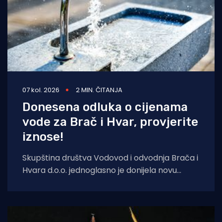
07 kol. 2026
2 MIN. ČITANJA
Donesena odluka o cijenama
vode za Brač i Hvar, provjerite
iznose!
Skupština društva Vodovod i odvodnja Brača i
Hvara d.o.o. jednoglasno je donijela novu
Odluku o cijeni vodnih usluga