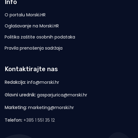
Info
O portalu Morski.HR
Oglašavanje na Morski.HR
Politika zaštite osobnih podataka
Pravila prenošenja sadržaja
Kontaktirajte nas
Redakcija:
info@morski.hr
Glavni urednik:
gasparjurica@morski.hr
Marketing:
marketing@morski.hr
Telefon:
+385 1 551 35 12