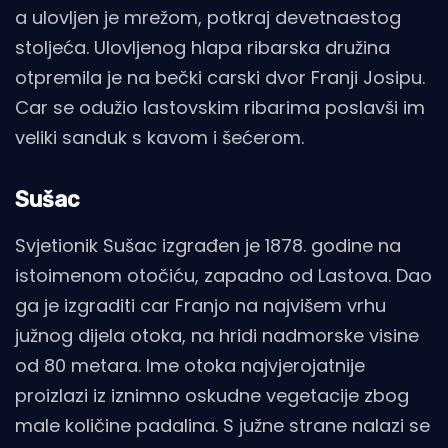
a ulovljen je mrežom, potkraj devetnaestog
stoljeća. Ulovljenog hlapa ribarska družina
otpremila je na bečki carski dvor Franji Josipu.
Car se odužio lastovskim ribarima poslavši im
veliki sanduk s kavom i šećerom.
Sušac
Svjetionik Sušac izgrađen je 1878. godine na
istoimenom otočiću, zapadno od Lastova. Dao
ga je izgraditi car Franjo na najvišem vrhu
južnog dijela otoka, na hridi nadmorske visine
od 80 metara. Ime otoka najvjerojatnije
proizlazi iz iznimno oskudne vegetacije zbog
male količine padalina. S južne strane nalazi se