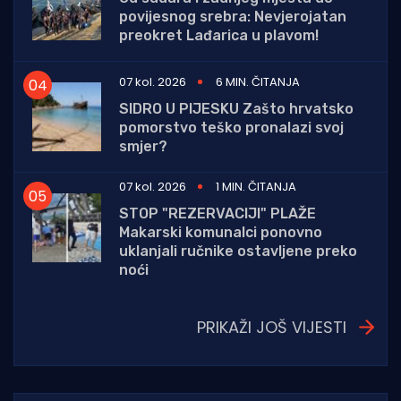
povijesnog srebra: Nevjerojatan
preokret Lađarica u plavom!
07 kol. 2026
6 MIN. ČITANJA
SIDRO U PIJESKU Zašto hrvatsko
pomorstvo teško pronalazi svoj
smjer?
07 kol. 2026
1 MIN. ČITANJA
STOP "REZERVACIJI" PLAŽE
Makarski komunalci ponovno
uklanjali ručnike ostavljene preko
noći
PRIKAŽI JOŠ VIJESTI