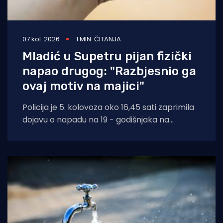
07 kol. 2026
1 MIN. ČITANJA
Mladić u Supetru pijan fizički
napao drugog: "Razbjesnio ga
ovaj motiv na majici"
Policija je 5. kolovoza oko 16,45 sati zaprimila
dojavu o napadu na 19 - godišnjaka na
području Supetra. Prema do