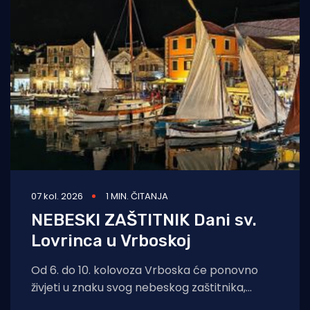
07 kol. 2026
1 MIN. ČITANJA
NEBESKI ZAŠTITNIK Dani sv.
Lovrinca u Vrboskoj
Od 6. do 10. kolovoza Vrboska će ponovno
živjeti u znaku svog nebeskog zaštitnika,
svetog Lovre. Dani sv. Lovre donose