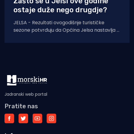
Zašto se u Jelsi ove godine
ostaje duže nego drugdje?
JELSA - Rezultati ovogodišnje turističke
sezone potvrđuju da Općina Jelsa nastavlja u
pozitivnom smjeru. Do 1. kolovoza ostvarili
smo 255.585
Jadranski web portal
Pratite nas