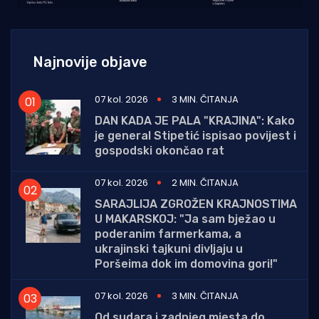
Najnovije objave
07 kol. 2026
3 MIN. ČITANJA
DAN KADA JE PALA "KRAJINA": Kako
je general Stipetić ispisao povijest i
gospodski okončao rat
07 kol. 2026
2 MIN. ČITANJA
SARAJLIJA ZGROŽEN KRAJNOSTIMA
U MAKARSKOJ: "Ja sam bježao u
poderanim farmerkama, a
ukrajinski tajkuni divljaju u
Poršeima dok im domovina gori!"
07 kol. 2026
3 MIN. ČITANJA
Od sudara i zadnjeg mjesta do