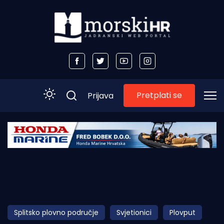
Pretplati se
Prijava
Početna
Morski plus
Morski TV
Obala
Splitsko plovno područje
Svjetionici
Plovput
Otoci