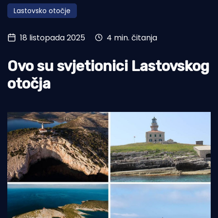
Lastovsko otočje
Turizam i nautika
Pomorstvo
18 listopada 2025
4 min. čitanja
Ribolov
Ovo su svjetionici Lastovskog
Ekologija
otočja
Tradicija i kultura