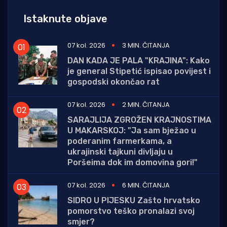
Istaknute objave
07 kol. 2026
3 MIN. ČITANJA
DAN KADA JE PALA "KRAJINA": Kako
je general Stipetić ispisao povijest i
gospodski okončao rat
07 kol. 2026
2 MIN. ČITANJA
SARAJLIJA ZGROŽEN KRAJNOSTIMA
U MAKARSKOJ: "Ja sam bježao u
poderanim farmerkama, a
ukrajinski tajkuni divljaju u
Poršeima dok im domovina gori!"
07 kol. 2026
6 MIN. ČITANJA
SIDRO U PIJESKU Zašto hrvatsko
pomorstvo teško pronalazi svoj
smjer?