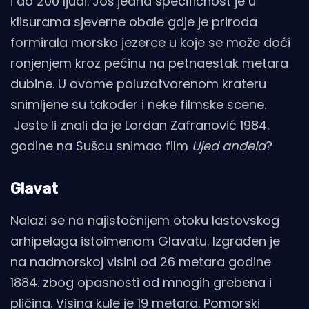
i do 200 ljudi. Još jedna specifičnost je u
klisurama sjeverne obale gdje je priroda
formirala morsko jezerce u koje se može doći
ronjenjem kroz pećinu na petnaestak metara
dubine. U ovome poluzatvorenom krateru
snimljene su također i neke filmske scene.
Jeste li znali da je Lordan Zafranović 1984.
godine na Sušcu snimao film
Ujed anđela
?
Glavat
Nalazi se na najistočnijem otoku lastovskog
arhipelaga istoimenom Glavatu. Izgrađen je
na nadmorskoj visini od 26 metara godine
1884. zbog opasnosti od mnogih grebena i
pličina. Visina kule je 19 metara. Pomorski