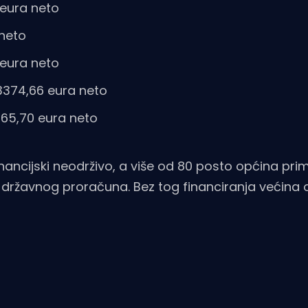
 eura neto
 neto
 eura neto
 3374,66 eura neto
3365,70 eura neto
nancijski neodrživo, a više od 80 posto općina pri
 državnog proračuna. Bez tog financiranja većina 