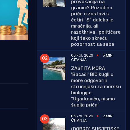
provokacija na
granici? Pozadina
priče o zastavi s
četiri "S" daleko je
mračnija, ali
razotkriva i političare
koji tako skreću
pozornost sa sebe
06 kol. 2026
5 MIN.
ČITANJA
ZAŠTITA MORA
'Bacači' BIO kugli u
more odgovorili
stručnjaku za morsku
biologiju:
"Ugarkoviću, nismo
šuplja priča"
06 kol. 2026
2 MIN.
ČITANJA
(DOBRO) SUSJEDSKE