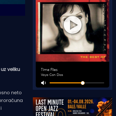
uz veliku
nosno neto
 proračuna
i