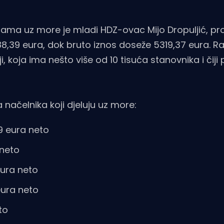
nama uz more je mladi HDZ-ovac Mijo Dropuljić, pr
788,39 eura, dok bruto iznos doseže 5319,37 eura. Ra
, koja ima nešto više od 10 tisuća stanovnika i čiji
načelnika koji djeluju uz more:
9 eura neto
 neto
eura neto
eura neto
to