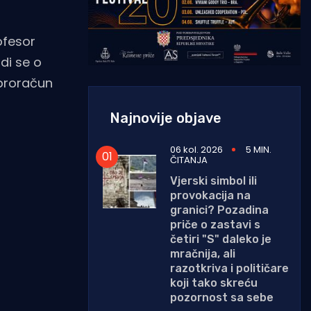
ofesor
di se o
 proračun
Najnovije objave
06 kol. 2026
5 MIN.
ČITANJA
Vjerski simbol ili
provokacija na
granici? Pozadina
priče o zastavi s
četiri "S" daleko je
mračnija, ali
razotkriva i političare
koji tako skreću
pozornost sa sebe