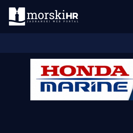
Početna
Morski plus
Morski TV
Obala
Otoci
Turizam i nautika