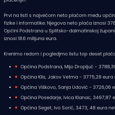
Prvi na listi s najvećom neto plaćom među opći
fizike i informatike. Njegova neto plaća iznosi 3
Općini Podstrana u Splitsko-dalmatinskoj županiji
iznosi 18.6 milijuna eura.
Krenimo redom i pogledjmo listu top deset plaća 
Općina Podstrana, Mijo Dropljuć - 3788,3
Općina Klis, Jakov Vetma - 3775,28 eura
Općina Viškovo, Sanja Udović - 3726,06 
Općina Posedarje, Ivica Klanac, 3497,87 
Općina Seget, Ivo Sorić, 3473, 48 eura ne