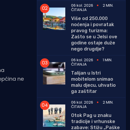
06 kol. 2026
2 MIN.
ČITANJA
Više od 250.000
noćenja i povratak
pravog turizma:
Zašto se u Jelsi ove
godine ostaje duže
nego drugdje?
06 kol. 2026
1 MIN.
ČITANJA
ma
Talijan u Istri
općina ne
mobitelom snimao
malu djecu, uhvatio
ga zaštitar
06 kol. 2026
2 MIN.
ČITANJA
Otok Pag u znaku
tradicije i vrhunske
zabave: Stižu „Paške