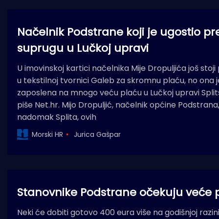
Načelnik Podstrane koji je ugostio pr
suprugu u Lučkoj upravi
U imovinskoj kartici načelnika Mije Dropuljića još sto
u tekstilnoj tvornici Galeb za skromnu plaću, no ona j
zaposlena na mnogo veću plaću u Lučkoj upravi Split
piše Net.hr. Mijo Dropuljić, načelnik općine Podstran
nadomak Splita, ovih
Morski HR
Jurica Gašpar
Stanovnike Podstrane očekuju veće 
Neki će dobiti gotovo 400 eura više na godišnjoj razini,