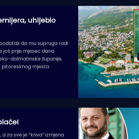
emijera, uhljebio
ji podatak da mu supruga radi
e još prije mjesec dana
sko-dalmatinske županije,
a, pitoresknog mjesta
plaće!
 a za sve je “kriva” izmjena