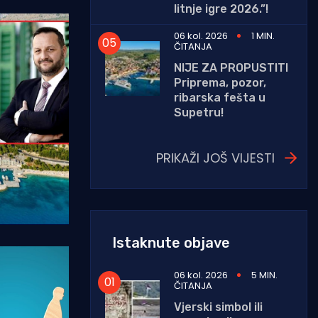
litnje igre 2026.”!
06 kol. 2026
1 MIN.
ČITANJA
NIJE ZA PROPUSTITI
Priprema, pozor,
ribarska fešta u
Supetru!
PRIKAŽI JOŠ VIJESTI
Istaknute objave
06 kol. 2026
5 MIN.
ČITANJA
Vjerski simbol ili