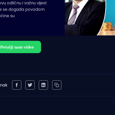
u odličnu i važnu vijest
 Sve se događa povodom
pćine su
anak