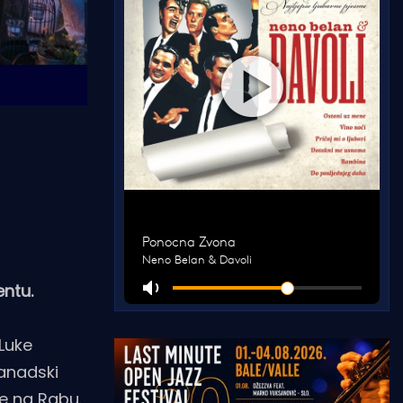
entu.
 Luke
kanadski
je na Rabu.