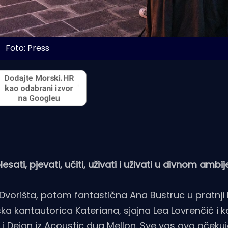
Foto: Press
sati, pjevati, učiti, uživati i uživati u divnom ambij
Dvorišta, potom fantastična Ana Bustruc u pratnji
ečka kantautorica Kateriana, sjajna Lea Lovrenčić i 
ina i Dejan iz Acoustic dua Mellon. Sve vas ovo očeku