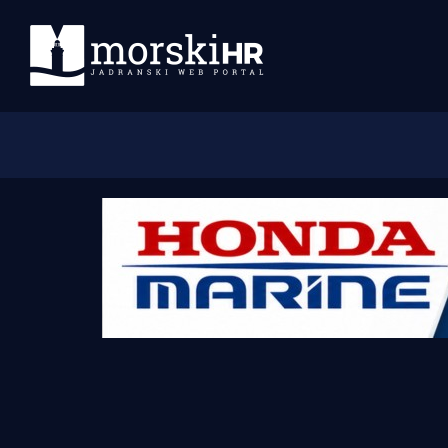
Početna
Morski plus
Morski TV
Obala
Otoci
Turizam i nautika