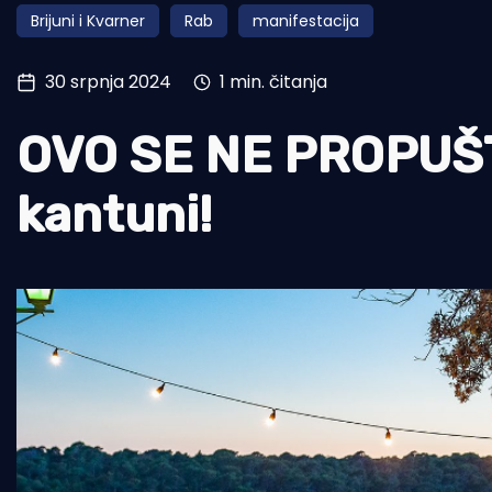
Brijuni i Kvarner
Rab
manifestacija
Pomorstvo
Ribolov
30 srpnja 2024
1 min. čitanja
Ekologija
OVO SE NE PROPUŠT
Tradicija i kultura
kantuni!