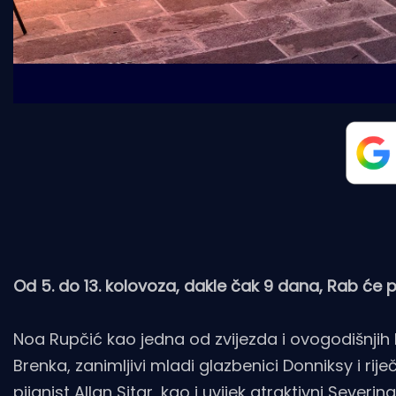
Od 5. do 13. kolovoza, dakle čak 9 dana, Rab će ple
Noa Rupčić kao jedna od zvijezda i ovogodišnjih 
Brenka, zanimljivi mladi glazbenici Donniksy i rij
pijanist Allan Sitar, kao i uvijek atraktivni Sever