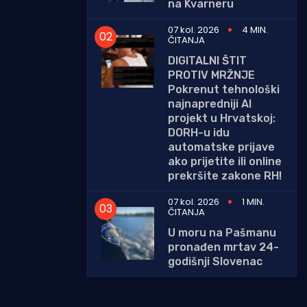
na Kvarneru
07 kol. 2026
4 MIN.
ČITANJA
DIGITALNI ŠTIT
PROTIV MRŽNJE
Pokrenut tehnološki
najnapredniji AI
projekt u Hrvatskoj:
DORH-u idu
automatske prijave
ako prijetite ili online
prekršite zakone RH!
07 kol. 2026
1 MIN.
ČITANJA
U moru na Pašmanu
pronađen mrtav 24-
godišnji Slovenac