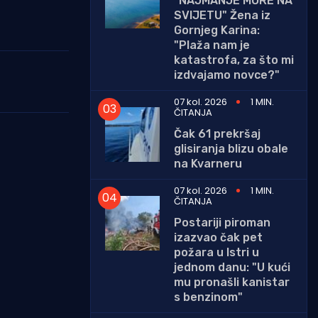
"NAJMANJE MORE NA
SVIJETU" Žena iz
Gornjeg Karina:
"Plaža nam je
katastrofa, za što mi
izdvajamo novce?"
07 kol. 2026
1 MIN.
ČITANJA
Čak 61 prekršaj
glisiranja blizu obale
na Kvarneru
07 kol. 2026
1 MIN.
ČITANJA
Postariji piroman
izazvao čak pet
požara u Istri u
jednom danu: "U kući
mu pronašli kanistar
s benzinom"