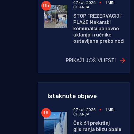
07 kol. 2026
1 MIN.
ČITANJA
STOP "REZERVACIJI"
PLAŽE Makarski
komunalci ponovno
uklanjali ručnike
ostavljene preko noći
PRIKAŽI JOŠ VIJESTI
Istaknute objave
07 kol. 2026
1 MIN.
ČITANJA
Čak 61 prekršaj
glisiranja blizu obale