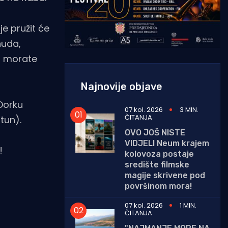
je pružit će
nuda,
no morate
Najnovije objave
 Dorku
07 kol. 2026
3 MIN.
ČITANJA
tun).
OVO JOŠ NISTE
VIDJELI Neum krajem
!
kolovoza postaje
središte filmske
magije skrivene pod
površinom mora!
07 kol. 2026
1 MIN.
ČITANJA