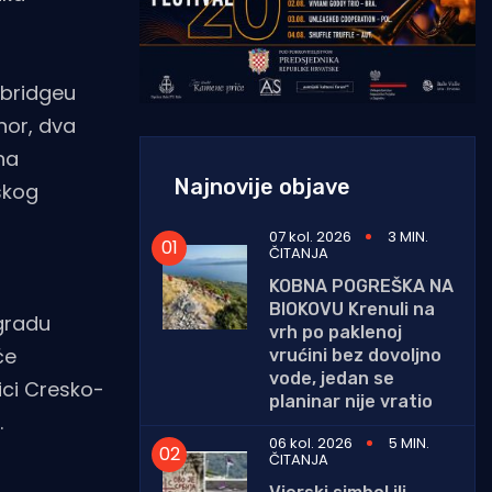
mbridgeu
nor, dva
na
Najnovije objave
skog
07 kol. 2026
3 MIN.
ČITANJA
KOBNA POGREŠKA NA
BIOKOVU Krenuli na
agradu
vrh po paklenoj
će
vrućini bez dovoljno
vode, jedan se
ici Cresko-
planinar nije vratio
.
06 kol. 2026
5 MIN.
ČITANJA