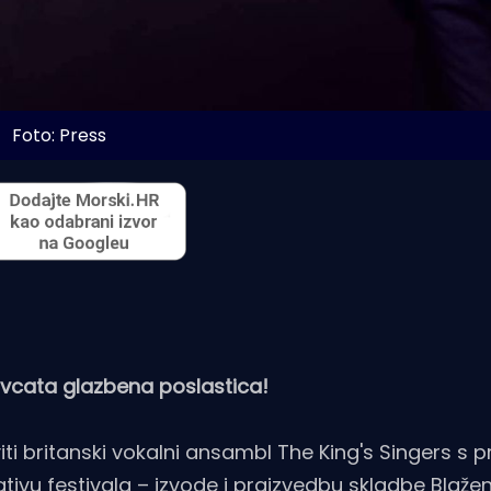
Foto: Press
avcata glazbena poslastica!
viti britanski vokalni ansambl The King's Singers 
jativu festivala – izvode i praizvedbu skladbe Blaže