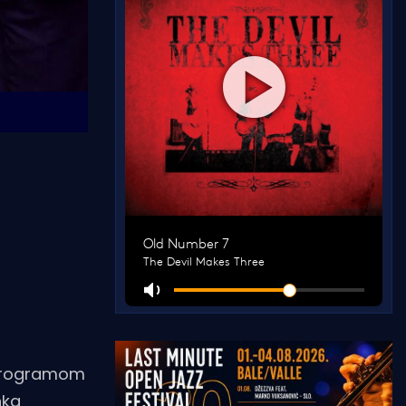
s programom
nka