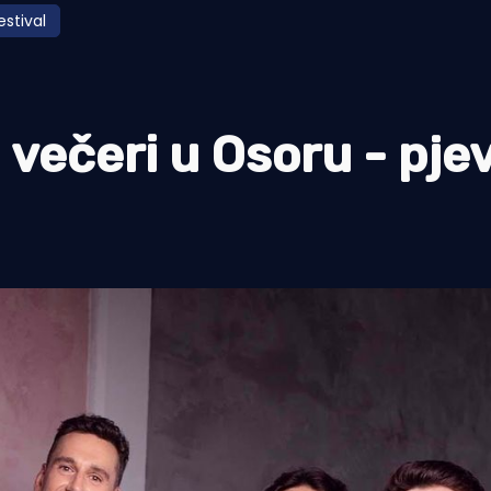
estival
 večeri u Osoru - pje