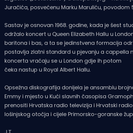
Juračića, posvećenu Marku Maruliću, povodom 50
Sastav je osnovan 1968. godine, kada je šest s
održalo koncert u Queen Elizabeth Hallu u London
baritona i bas, a ta se jedinstvena formacija o
postavlja zlatni standard u pjevanju a cappell
koncerta vraćaju se u London gdje ih potom
čeka nastup u Royal Albert Hallu.
Opsežna diskografija donijela je ansamblu brojn
Emmy i mjesto u Kući slavnih časopisa Gramoph
prenositi Hrvatska radio televizija i Hrvatski rad
lošinjskog otočja i cijele Primorsko-goranske žup
J.T.