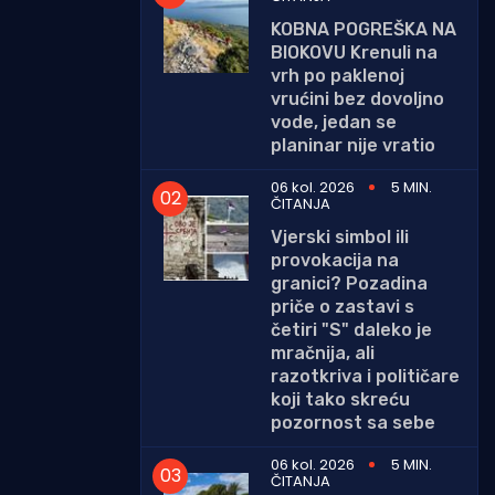
KOBNA POGREŠKA NA
BIOKOVU Krenuli na
vrh po paklenoj
vrućini bez dovoljno
vode, jedan se
planinar nije vratio
06 kol. 2026
5 MIN.
ČITANJA
Vjerski simbol ili
provokacija na
granici? Pozadina
priče o zastavi s
četiri "S" daleko je
mračnija, ali
razotkriva i političare
koji tako skreću
pozornost sa sebe
06 kol. 2026
5 MIN.
ČITANJA