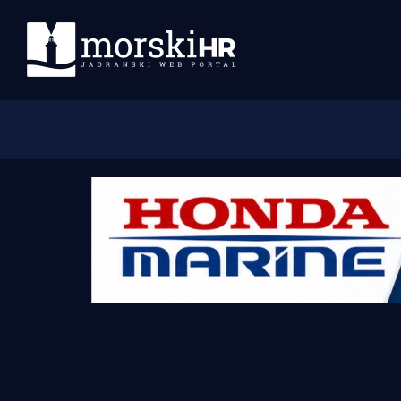
Početna
Morski plus
Morski TV
Obala
Otoci
Turizam i nautika