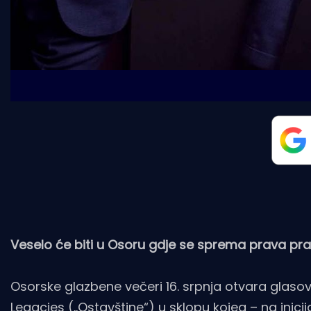
Veselo će biti u Osoru gdje se sprema prava pr
Osorske glazbene večeri 16. srpnja otvara glaso
Legacies („Ostavštine“) u sklopu kojeg – na inici