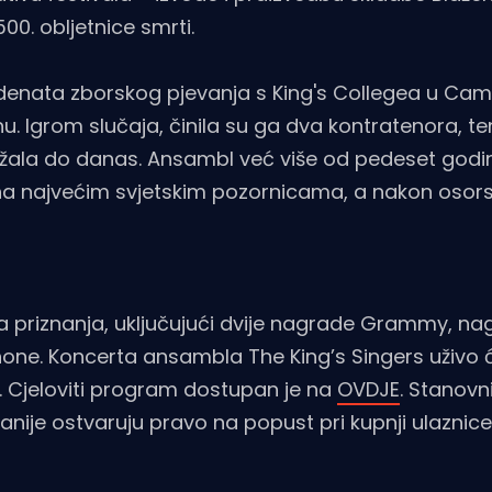
0. obljetnice smrti.
tudenata zborskog pjevanja s King's Collegea u Ca
u. Igrom slučaja, činila su ga dva kontratenora, te
držala do danas. Ansambl već više od pedeset godi
a na najvećim svjetskim pozornicama, a nakon osor
a priznanja, uključujući dvije nagrade Grammy, n
one. Koncerta ansambla The King’s Singers uživo 
io. Cjeloviti program dostupan je na
OVDJE
. Stanovn
anije ostvaruju pravo na popust pri kupnji ulaznice