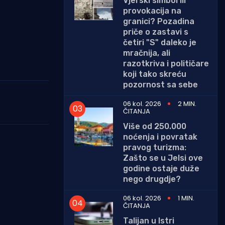
Vjerski simbol ili
provokacija na
granici? Pozadina
priče o zastavi s
četiri "S" daleko je
mračnija, ali
razotkriva i političare
koji tako skreću
pozornost sa sebe
06 kol. 2026
2 MIN.
ČITANJA
Više od 250.000
noćenja i povratak
pravog turizma:
Zašto se u Jelsi ove
godine ostaje duže
nego drugdje?
06 kol. 2026
1 MIN.
ČITANJA
Talijan u Istri