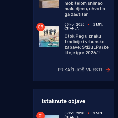
mobitelom snimao
malu djecu, uhvatio
ga zaštitar
06 kol. 2026
2 MIN.
ČITANJA
Otok Pag u znaku
tradicije i vrhunske
zabave: Stižu „Paške
litnje igre 2026.”!
PRIKAŽI JOŠ VIJESTI
Istaknute objave
07 kol. 2026
3 MIN.
ČITANJA