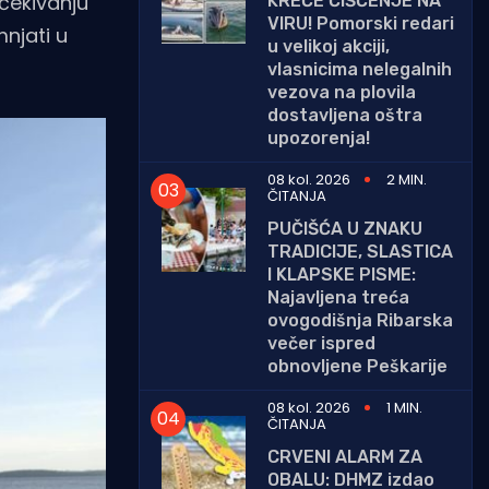
čekivanju
KREĆE ČIŠĆENJE NA
VIRU! Pomorski redari
mnjati u
u velikoj akciji,
vlasnicima nelegalnih
vezova na plovila
dostavljena oštra
upozorenja!
08 kol. 2026
2 MIN.
ČITANJA
PUČIŠĆA U ZNAKU
TRADICIJE, SLASTICA
I KLAPSKE PISME:
Najavljena treća
ovogodišnja Ribarska
večer ispred
obnovljene Peškarije
08 kol. 2026
1 MIN.
ČITANJA
CRVENI ALARM ZA
OBALU: DHMZ izdao