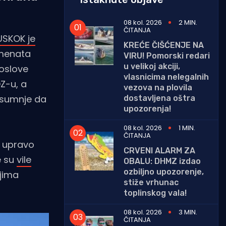
08 kol. 2026
2 MIN.
ČITANJA
USKOK je
KREĆE ČIŠĆENJE NA
umenata
VIRU! Pomorski redari
u velikoj akciji,
poslove
vlasnicima nelegalnih
Z-u, a
vezova na plovila
g sumnje da
dostavljena oštra
upozorenja!
08 kol. 2026
1 MIN.
ČITANJA
 upravo
CRVENI ALARM ZA
e su
vile
OBALU: DHMZ izdao
ozbiljno upozorenje,
jima
stiže vrhunac
toplinskog vala!
08 kol. 2026
3 MIN.
ČITANJA