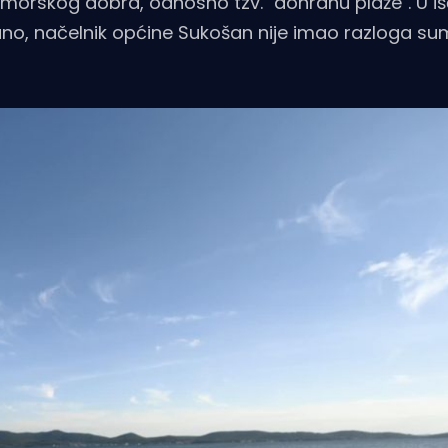
morskog dobra, odnosno tzv. "dohranu plaže". U iš
avano, načelnik općine Sukošan nije imao razloga su