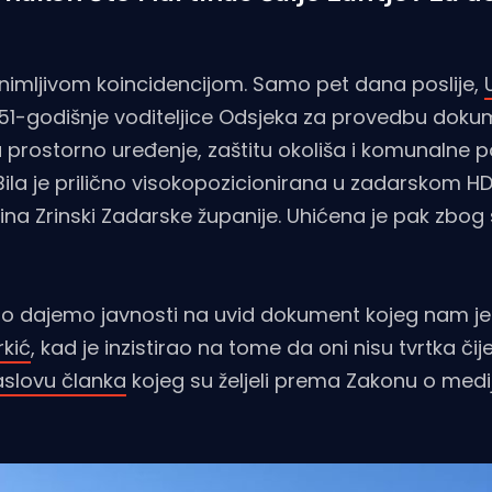
imljivom koincidencijom. Samo pet dana poslije,
 51-godišnje voditeljice Odsjeka za provedbu dok
prostorno uređenje, zaštitu okoliša i komunalne 
Bila je prilično visokopozicionirana u zadarskom HD
ina Zrinski Zadarske županije. Uhićena je pak zbo
 dajemo javnosti na uvid dokument kojeg nam je
rkić
, kad je inzistirao na tome da oni nisu tvrtka čij
aslovu članka
kojeg su željeli prema Zakonu o medi