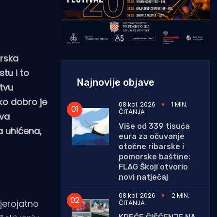
rska
tu i to
Najnovije objave
štvu
ko dobro je
08 kol. 2026
1 MIN.
ČITANJA
dva
Više od 339 tisuća
a uhićena,
eura za očuvanje
otočne ribarske i
pomorske baštine:
FLAG Škoji otvorio
novi natječaj
08 kol. 2026
2 MIN.
jerojatno
ČITANJA