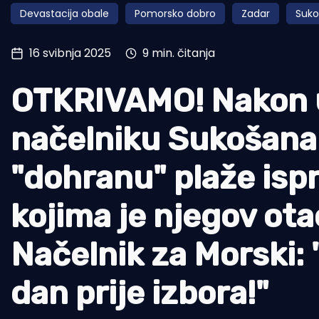
Devastacija obale
Pomorsko dobro
Zadar
Suk
Pomorstvo
Ribolov
16 svibnja 2025
9 min. čitanja
Ekologija
OTKRIVAMO! Nakon u
Tradicija i kultura
načelniku Sukošana 
"dohranu" plaže ispr
kojima je njegov ota
Načelnik za Morski: 
dan prije izbora!"