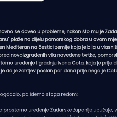
novno se doveo u probleme, nakon što mu je Zada
hranu" plaže na dijelu pomorskog dobra u ovom mjes
n Mediteran na čestici zemlje koja je bila u vlasni
spred novoizgrađenih vila navedene tvrtke, pomors
torno uređenje i gradnju Ivona Cota, koja je prije 
je da je zahtjev poslan par dana prije nego je Cot
događalo, pa idemo stoga redom:
a prostorno uređenje Zadarske županije upućuje, v