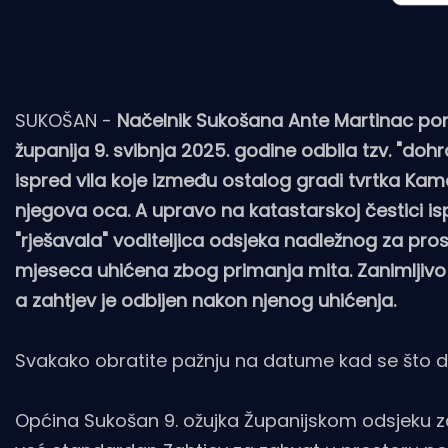
SUKOŠAN -
Načelnik Sukošana Ante Martinac po
županija 9. svibnja 2025. godine odbila tzv. "do
ispred vila koje između ostalog gradi tvrtka Kame
njegova oca. A upravo na katastarskoj čestici i
"rješavala" voditeljica odsjeka nadležnog za pros
mjeseca uhićena zbog primanja mita. Zanimljivo 
a zahtjev je odbijen nakon njenog uhićenja.
Svakako obratite pažnju na datume kad se što 
Općina Sukošan 9. ožujka Županijskom odsjeku z