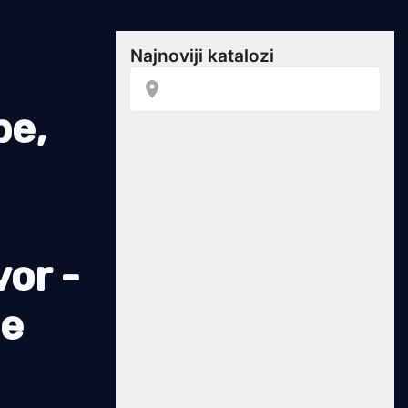
be,
vor -
me