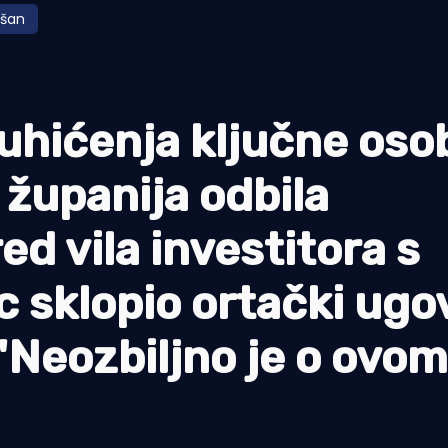
ošan
hićenja ključne oso
županija odbila
ed vila investitora s
c sklopio ortački ugo
"Neozbiljno je o ovo