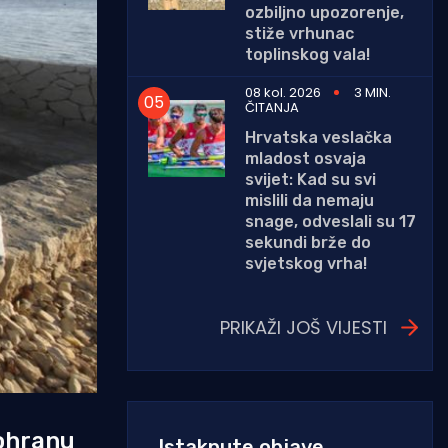
ozbiljno upozorenje,
stiže vrhunac
toplinskog vala!
08 kol. 2026
3 MIN.
ČITANJA
Hrvatska veslačka
mladost osvaja
svijet: Kad su svi
mislili da nemaju
snage, odveslali su 17
sekundi brže do
svjetskog vrha!
PRIKAŽI JOŠ VIJESTI
dohranu
Istaknute objave