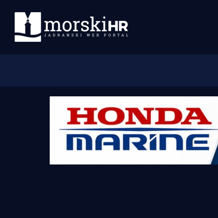
Početna
Morski plus
Morski TV
Obala
Otoci
Turizam i nautika