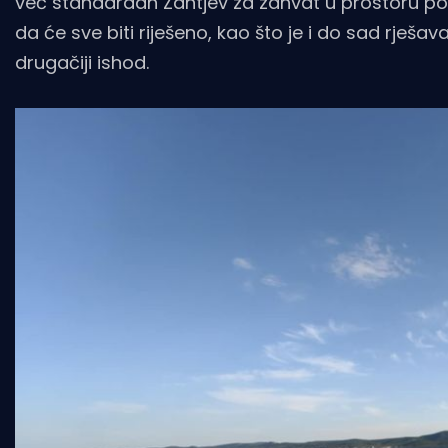
već standardan Zahtjev za zahvat u prostoru po
da će sve biti riješeno, kao što je i do sad rješ
drugačiji ishod.