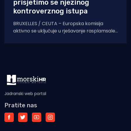
prisjetimo se njezinog
kontroverznog istupa
BRUXELLES / CEUTA – Europska komisija
aktivno se uključuje u rješavanje rasplamsale
migracijske krize u španjolskoj enklavi Ceuti.
Odlukom predsjednice EK Ursule
Jadranski web portal
Pratite nas