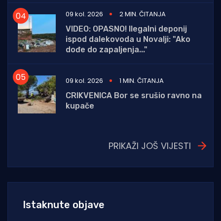
09 kol. 2026
2 MIN. ČITANJA
VIDEO: OPASNO! Ilegalni deponij
ispod dalekovoda u Novalji: "Ako
dođe do zapaljenja..."
09 kol. 2026
1 MIN. ČITANJA
CRIKVENICA Bor se srušio ravno na
kupače
PRIKAŽI JOŠ VIJESTI
Istaknute objave