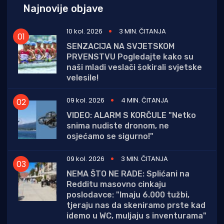
Najnovije objave
10 kol. 2026
3 MIN. ČITANJA
SENZACIJA NA SVJETSKOM
PRVENSTVU Pogledajte kako su
naši mladi veslači šokirali svjetske
velesile!
09 kol. 2026
4 MIN. ČITANJA
VIDEO: ALARM S KORČULE "Netko
snima nudiste dronom, ne
osjećamo se sigurno!"
09 kol. 2026
3 MIN. ČITANJA
NEMA ŠTO NE RADE: Splićani na
Redditu masovno cinkaju
poslodavce: "Imaju 6.000 tužbi,
tjeraju nas da skeniramo prste kad
idemo u WC, muljaju s inventurama"