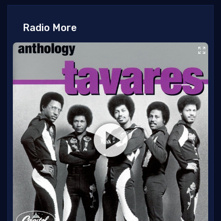
Radio More