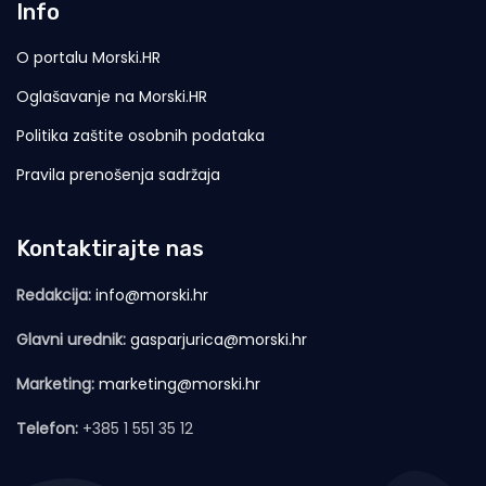
Info
O portalu Morski.HR
Oglašavanje na Morski.HR
Politika zaštite osobnih podataka
Pravila prenošenja sadržaja
Kontaktirajte nas
Redakcija:
info@morski.hr
Glavni urednik:
gasparjurica@morski.hr
Marketing:
marketing@morski.hr
Telefon:
+385 1 551 35 12