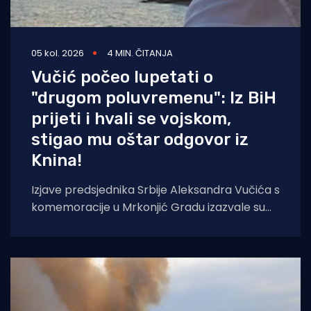
05 kol. 2026
4 MIN. ČITANJA
Vučić počeo lupetati o
"drugom poluvremenu": Iz BiH
prijeti i hvali se vojskom,
stigao mu oštar odgovor iz
Knina!
Izjave predsjednika Srbije Aleksandra Vučića s
komemoracije u Mrkonjić Gradu izazvale su
val reakcija u hrvatskom političkom vrhu.
Vučić je