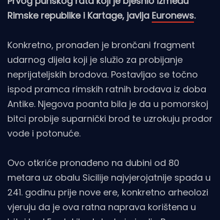
Prvog punskog rata koji je bjesnio između
Rimske republike i Kartage, javlja
Euronews
.
Konkretno, pronađen je brončani fragment
udarnog dijela koji je služio za probijanje
neprijateljskih brodova. Postavljao se točno
ispod pramca rimskih ratnih brodava iz doba
Antike. Njegova poanta bila je da u pomorskoj
bitci probije suparnički brod te uzrokuju prodor
vode i potonuće.
Ovo otkriće pronađeno na dubini od 80
metara uz obalu Sicilije najvjerojatnije spada u
241. godinu prije nove ere, konkretno arheolozi
vjeruju da je ova ratna naprava korištena u