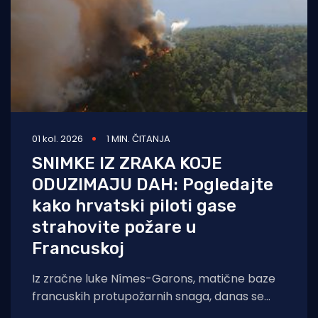
01 kol. 2026
1 MIN. ČITANJA
SNIMKE IZ ZRAKA KOJE
ODUZIMAJU DAH: Pogledajte
kako hrvatski piloti gase
strahovite požare u
Francuskoj
Iz zračne luke Nîmes-Garons, matične baze
francuskih protupožarnih snaga, danas se
javio kapetan hrvatske posade Canadaira