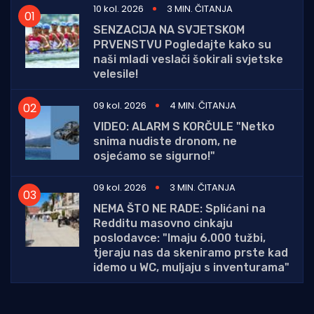
10 kol. 2026
3 MIN. ČITANJA
SENZACIJA NA SVJETSKOM
PRVENSTVU Pogledajte kako su
naši mladi veslači šokirali svjetske
velesile!
09 kol. 2026
4 MIN. ČITANJA
VIDEO: ALARM S KORČULE "Netko
snima nudiste dronom, ne
osjećamo se sigurno!"
09 kol. 2026
3 MIN. ČITANJA
NEMA ŠTO NE RADE: Splićani na
Redditu masovno cinkaju
poslodavce: "Imaju 6.000 tužbi,
tjeraju nas da skeniramo prste kad
idemo u WC, muljaju s inventurama"