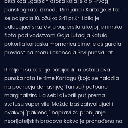
bitci kod Egatskih otoka koja je dio Prvog
punskog rata između Rimljana i Kartage. Bitka
se odigrala 10. ožujka 241 pr.Kr. i bila je
odlučujući sraz dviju supersila u kojoj je rimska
flota pod vodstvom Gaja Lutacija Katula
pokorila kartašku mornaricu čime je osigurala
prevlast na moru i okončala Prvi punski rat.
Rimljani su kasnije pobijedili i u ostala dva
punska rata te time Kartagu (koja se nalazila
na području današnjeg Tunisa) potpuno
marginalizirali, a sebi otvorili put prema
statusu super sile. Možda baš zahvaljujući i
ovakvoj "paklenoj" napravi za probijanje
neprijateljskih brodova kakva je pronađena na