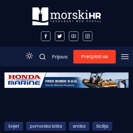
Pretplati se
Prijava
Početna
Morski plus
Morski TV
Obala
Svijet
pomorska bitka
antika
Sicilija
Otoci