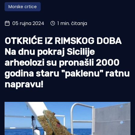
Morske crtice
Turizam i nautika
Pomorstvo
05 rujna 2024
1 min. čitanja
Ribolov
OTKRIĆE IZ RIMSKOG DOBA
Ekologija
Na dnu pokraj Sicilije
Tradicija i kultura
arheolozi su pronašli 2000
godina staru "paklenu" ratnu
napravu!