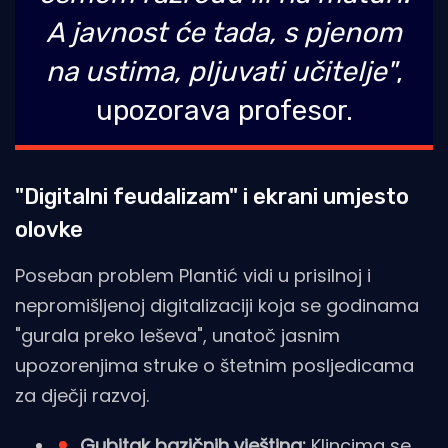
A javnost će tada, s pjenom
na ustima, pljuvati učitelje"
,
upozorava profesor.
"Digitalni feudalizam" i ekrani umjesto
olovke
Poseban problem Plantić vidi u prisilnoj i
nepromišljenoj digitalizaciji koja se godinama
"gurala preko leševa", unatoč jasnim
upozorenjima struke o štetnim posljedicama
za dječji razvoj.
Gubitak bazičnih vještina:
Klincima se