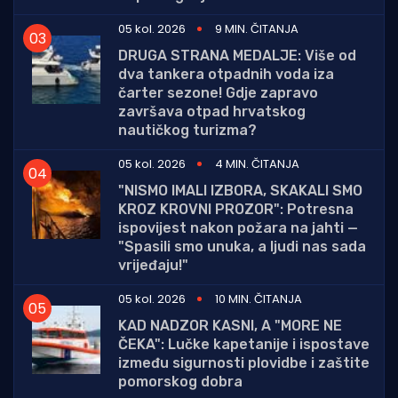
05 kol. 2026
9 MIN. ČITANJA
DRUGA STRANA MEDALJE: Više od
dva tankera otpadnih voda iza
čarter sezone! Gdje zapravo
završava otpad hrvatskog
nautičkog turizma?
05 kol. 2026
4 MIN. ČITANJA
"NISMO IMALI IZBORA, SKAKALI SMO
KROZ KROVNI PROZOR": Potresna
ispovijest nakon požara na jahti —
"Spasili smo unuka, a ljudi nas sada
vrijeđaju!"
05 kol. 2026
10 MIN. ČITANJA
KAD NADZOR KASNI, A "MORE NE
ČEKA": Lučke kapetanije i ispostave
između sigurnosti plovidbe i zaštite
pomorskog dobra