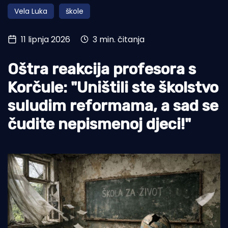
Vela Luka
škole
Turizam i nautika
Pomorstvo
11 lipnja 2026
3 min. čitanja
Ribolov
Oštra reakcija profesora s
Ekologija
Korčule: "Uništili ste školstvo
Tradicija i kultura
suludim reformama, a sad se
čudite nepismenoj djeci!"