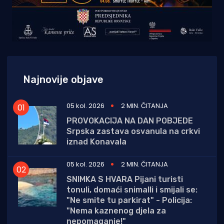
Najnovije objave
05 kol. 2026
2 MIN. ČITANJA
PROVOKACIJA NA DAN POBJEDE
Srpska zastava osvanula na crkvi
iznad Konavala
05 kol. 2026
2 MIN. ČITANJA
SNIMKA S HVARA Pijani turisti
tonuli, domaći snimalli i smijali se:
"Ne smite tu parkirat" - Policija:
"Nema kaznenog djela za
nepomaganje!"