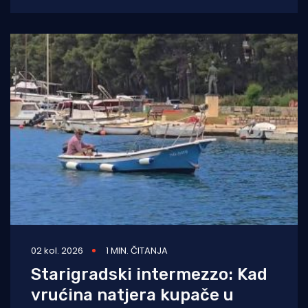
kardiologinja dr. Nieca Goldberg iz
zdravstvenog sustava NYU Langone
02 kol. 2026
1 MIN. ČITANJA
Starigradski intermezzo: Kad
vrućina natjera kupače u