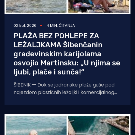
02 kol. 2026
4 MIN. ČITANJA
PLAŽA BEZ POHLEPE ZA
LEŽALJKAMA Šibenčanin
građevinskim karijolama
osvojio Martinsku: „U njima se
ljubi, plače i sunča!“
ŠIBENIK — Dok se jadranske plaže guše pod
najezdom plastičnih ležaljki i komercijalnog
kiča, šibensko kultno kupalište Martinska nudi
potpuno drukčiju,