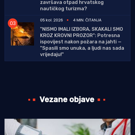
završava otpad hrvatskog
nautičkog turizma?
05 kol. 2026
4 MIN. ČITANJA
"NISMO IMALI IZBORA, SKAKALI SMO
KROZ KROVNI PROZOR": Potresna
ispovijest nakon požara na jahti —
"Spasili smo unuka, a ljudi nas sada
vrijeđaju!"
Vezane objave