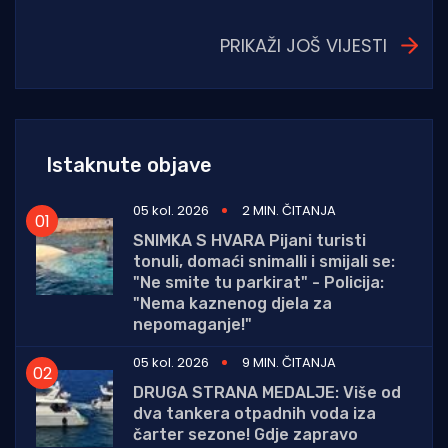
PRIKAŽI JOŠ VIJESTI
Istaknute objave
05 kol. 2026
2 MIN. ČITANJA
SNIMKA S HVARA Pijani turisti
tonuli, domaći snimalli i smijali se:
"Ne smite tu parkirat" - Policija:
"Nema kaznenog djela za
nepomaganje!"
05 kol. 2026
9 MIN. ČITANJA
DRUGA STRANA MEDALJE: Više od
dva tankera otpadnih voda iza
čarter sezone! Gdje zapravo