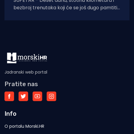
SUPETAR - Deset dana, stotinu kilometara i
bezbroj trenutaka koji će se još dugo pamtiti.
Stjepan Lukšić ostvario je ono što
Jadranski web portal
Pratite nas
Info
O portalu Morski.HR