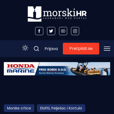
Pretplati se
Prijava
Početna
Morski plus
Morski TV
Obala
Morske crtice
Elafiti, Pelješac i Korčula
Otoci