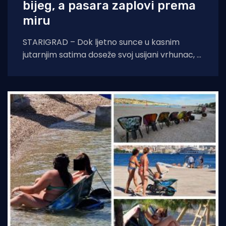
bijeg, a pasara zaplovi prema
miru
STARIGRAD – Dok ljetno sunce u kasnim
jutarnjim satima doseže svoj usijani vrhunac, a
asfalt na obalnoj prometnici prijeti da će