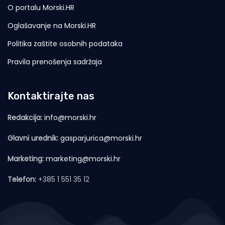
O portalu Morski.HR
Oglašavanje na Morski.HR
Politika zaštite osobnih podataka
Pravila prenošenja sadržaja
Kontaktirajte nas
Redakcija:
info@morski.hr
Glavni urednik:
gasparjurica@morski.hr
Marketing:
marketing@morski.hr
Telefon:
+385 1 551 35 12