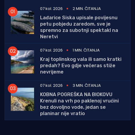
07 kol. 2026
2 MIN. ČITANJA
Lađarice Siska upisale povijesnu
petu pobjedu zaredom, sve je
spremno za subotnji spektakl na
Neretvi
07 kol. 2026
1 MIN. ČITANJA
Kraj toplinskog vala ili samo kratki
predah? Evo gdje večeras stiže
nevrijeme
07 kol. 2026
3 MIN. ČITANJA
KOBNA POGREŠKA NA BIOKOVU
Krenuli na vrh po paklenoj vrućini
bez dovoljno vode, jedan se
planinar nije vratio