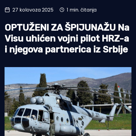
27 kolovoza 2025
1 min. čitanja
Turizam i nautika
Pomorstvo
OPTUŽENI ZA ŠPIJUNAŽU Na
Ribolov
Visu uhićen vojni pilot HRZ-a
i njegova partnerica iz Srbije
Ekologija
Tradicija i kultura