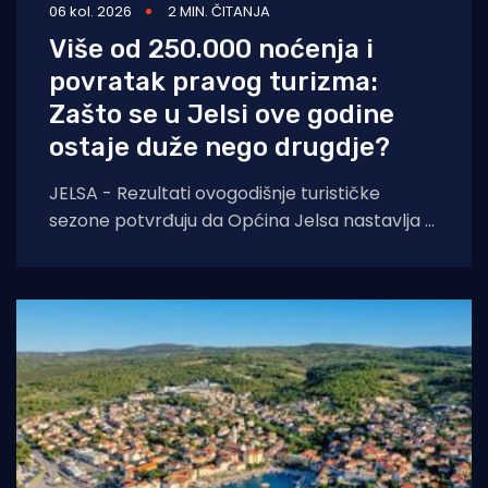
06 kol. 2026
2 MIN. ČITANJA
Više od 250.000 noćenja i
povratak pravog turizma:
Zašto se u Jelsi ove godine
ostaje duže nego drugdje?
JELSA - Rezultati ovogodišnje turističke
sezone potvrđuju da Općina Jelsa nastavlja u
pozitivnom smjeru. Do 1. kolovoza ostvarili
smo 255.585