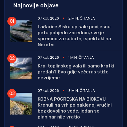
Najnovije objave
07 kol. 2026
2 MIN. ČITANJA
Lađarice Siska upisale povijesnu
petu pobjedu zaredom, sve je
spremno za subotnji spektakl na
Neretvi
07 kol. 2026
1 MIN. ČITANJA
Kraj toplinskog vala ili samo kratki
predah? Evo gdje večeras stiže
nevrijeme
07 kol. 2026
3 MIN. ČITANJA
KOBNA POGREŠKA NA BIOKOVU
Krenuli na vrh po paklenoj vrućini
bez dovoljno vode, jedan se
planinar nije vratio