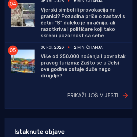
06 kol. 2026
5 MIN. ČITANJA
Vjerski simbol ili provokacija na
granici? Pozadina priče o zastavi s
četiri "S" daleko je mračnija, ali
razotkriva i političare koji tako
skreću pozornost sa sebe
06 kol. 2026
2 MIN. ČITANJA
Više od 250.000 noćenja i povratak
pravog turizma: Zašto se u Jelsi
ove godine ostaje duže nego
drugdje?
PRIKAŽI JOŠ VIJESTI
Istaknute objave