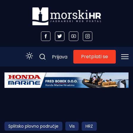
Pretplati se
Prijava
Početna
Morski plus
Morski TV
Obala
Splitsko plovno područje
Vis
HRZ
Otoci