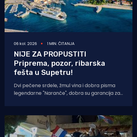
06 kol. 2026
1 MIN. ČITANJA
NIJE ZA PROPUSTITI
Priprema, pozor, ribarska
fešta u Supetru!
Dvi pečene srdele, žmul vina i dobra pisma
legendarne "Naranče", dobra su garancija za
još jednu "NOĆ