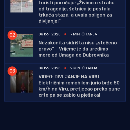
turisti poručuju: „Živimo u strahu
od tragedije, šetnica je postala
trkaća staza, a uvala poligon za
divljanje!“
08 kol. 2026
7 MIN. ČITANJA
Nezakonita sidrišta nisu „stečeno
pravo“ – Vrijeme je da uredimo
more od Umaga do Dubrovnika
08 kol. 2026
2 MIN. ČITANJA
VIDEO: DIVLJANJE NA VIRU
Električnim romobilom jurio brže 50
km/h na Viru, pretjecao preko pune
crte pa se zabio u pješaka!