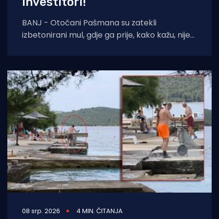
investitori!”
BANJ - Otočani Pašmana su zatekli
izbetonirani mul, gdje ga prije, kako kažu, nije
ni bilo. Kažu da se to sve
08 srp. 2026
4 MIN. ČITANJA