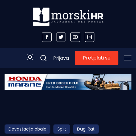
Pretplati se
Prijava
Početna
Morski plus
Morski TV
Obala
Devastacija obale
Split
Dugi Rat
Otoci