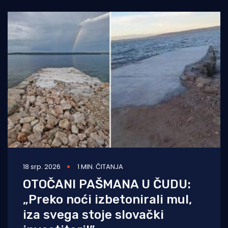
godinu poprima sve veće
18 srp. 2026
1 MIN. ČITANJA
OTOČANI PAŠMANA U ČUDU:
„Preko noći izbetonirali mul,
iza svega stoje slovački