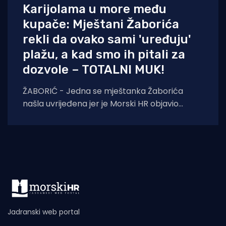
Karijolama u more među
kupače: Mještani Žaborića
rekli da ovako sami 'uređuju'
plažu, a kad smo ih pitali za
dozvole – TOTALNI MUK!
ŽABORIĆ - Jedna se mještanka Žaborića
našla uvrijeđena jer je Morski HR objavio
snimku dvojice muškaraca koji karijolama u
more između
Jadranski web portal