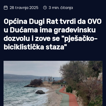
28 travnja 2025
3 min. čitanja
Turizam i nautika
Pomorstvo
Općina Dugi Rat tvrdi da OVO
Ribolov
u Dućama ima građevinsku
dozvolu i zove se "pješačko-
Ekologija
biciklistička staza"
Tradicija i kultura