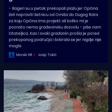
- Bageri su u petak prekopali plažu jer Općina
želi napraviti šetnicu od Omiša do Dugog Rata
za koju Općina ima projekt ali koliko mi je
poznato nema građevinsku dozvolu - piše nam
čitateljica. Kao i svaki građanin prošla je pored
prekopanog područja i šokirala se jer nigdje nije
mogla
Morski HR
Josip Tokić