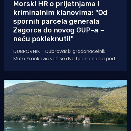
Morski HR o prijetnjama i
kriminalnim klanovima: "Od
spornih parcela generala
Zagorca do novog GUP-a –
neću pokleknuti!"
DUBROVNIK - Dubrovački gradonačelnik
Mato Franković već se dva tjedna nalazi pod
24-satnom policijskom zaštitom zbog
ozbiljnih prijetnji koje je