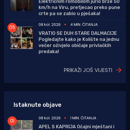
Električnim romobilom jurio brže 50
km/h na Viru, pretjecao preko pune
crte pa se zabio u pješaka!
08 kol. 2026
4 MIN. ČITANJA
VRATIO SE DUH STARE DALMACIJE
Pogledajte kako je Kolište na jednu
večer oživjelo običaje privlačkih
predaka!
PRIKAŽI JOŠ VIJESTI
Istaknute objave
08 kol. 2026
1 MIN. ČITANJA
APEL S KAPRIJA Očajni mještani i