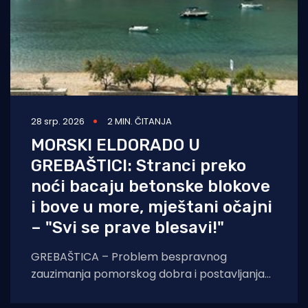
28 srp. 2026
2 MIN. ČITANJA
MORSKI ELDORADO U
GREBAŠTICI: Stranci preko
noći bacaju betonske blokove
i bove u more, mještani očajni
– "Svi se prave blesavi!"
GREBAŠTICA – Problem bespravnog
zauzimanja pomorskog dobra i postavljanja
ilegalnih bova na hrvatskoj obali iz godine u