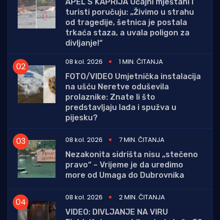
APEL S KAPRIJA Očajni mještani i
turisti poručuju: „Živimo u strahu
od tragedije, šetnica je postala
trkaća staza, a uvala poligon za
divljanje!“
08 kol. 2026
1 MIN. ČITANJA
FOTO/VIDEO Umjetnička instalacija
na ušću Neretve oduševila
prolaznike: Znate li što
predstavljaju lađa i spužva u
pijesku?
08 kol. 2026
7 MIN. ČITANJA
Nezakonita sidrišta nisu „stečeno
pravo“ – Vrijeme je da uredimo
more od Umaga do Dubrovnika
08 kol. 2026
2 MIN. ČITANJA
VIDEO: DIVLJANJE NA VIRU