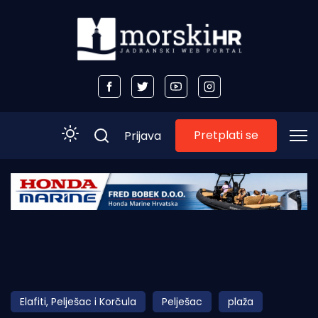
Pretplati se
Prijava
Početna
Morski plus
Morski TV
Obala
Elafiti, Pelješac i Korčula
Pelješac
plaža
Otoci