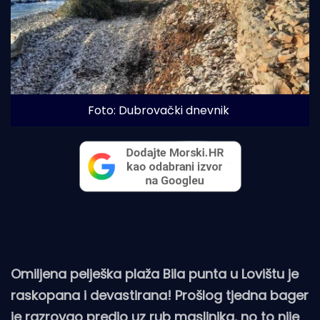
Foto: Dubrovački dnevnik
Omiljena pelješka plaža Bila punta u Lovištu je
raskopana i devastirana! Prošlog tjedna bager
je razrovao predio uz rub maslinika, no to nije