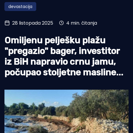
devastacija
Turizam i nautika
Pomorstvo
28 listopada 2025
4 min. čitanja
Ribolov
Omiljenu pelješku plažu
Ekologija
"pregazio" bager, investitor
Tradicija i kultura
iz BiH napravio crnu jamu,
počupao stoljetne masline...