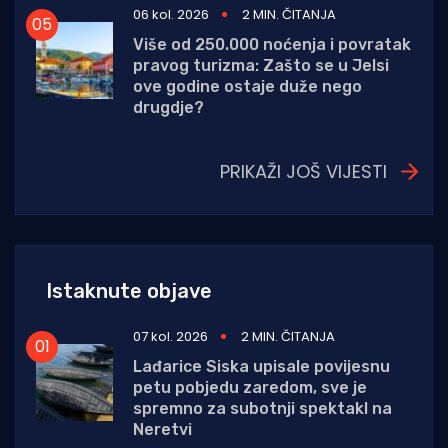
06 kol. 2026
2 MIN. ČITANJA
Više od 250.000 noćenja i povratak
pravog turizma: Zašto se u Jelsi
ove godine ostaje duže nego
drugdje?
PRIKAŽI JOŠ VIJESTI
Istaknute objave
07 kol. 2026
2 MIN. ČITANJA
Lađarice Siska upisale povijesnu
petu pobjedu zaredom, sve je
spremno za subotnji spektakl na
Neretvi