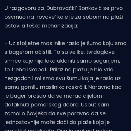
U razgovoru za ‘Dubrovački‘ Bonković se prvo
osvrnuo na ‘rovove‘ koje je za sobom na plaži
ostavila teška mehanizacija:
– Uz stoljetne maslinike rasla je šuma koju smo
s bagerom očistili. To su velike, tvrdoglave
smrče koje nije lako ukloniti samo šeganjem,
to treba iskopati. Prilaz na plažu je bio vrlo
nezgodan i mi smo svu šumu koja je rasla uz
samu gomilu maslinika raskrčili. Naravno kad
je bager prošao da se morao dijelom
dotaknuti pomorskog dobra. Usput sam
zamolio čovjeka da sve poravna da se
jednostavnije može doći do plaže koja je
praktički netaknuta. Ovo je prvi put nakon