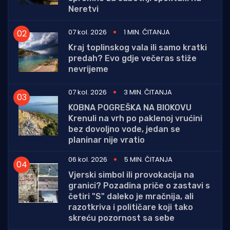
Neretvi
07 kol. 2026
1 MIN. ČITANJA
Kraj toplinskog vala ili samo kratki
predah? Evo gdje večeras stiže
nevrijeme
07 kol. 2026
3 MIN. ČITANJA
KOBNA POGREŠKA NA BIOKOVU
Krenuli na vrh po paklenoj vrućini
bez dovoljno vode, jedan se
planinar nije vratio
06 kol. 2026
5 MIN. ČITANJA
Vjerski simbol ili provokacija na
granici? Pozadina priče o zastavi s
četiri "S" daleko je mračnija, ali
razotkriva i političare koji tako
skreću pozornost sa sebe