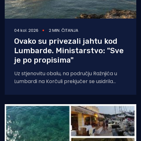
04 kol. 2026
2 MIN. ČITANJA
Ovako su privezali jahtu kod
Lumbarde. Ministarstvo: "Sve
je po propisima"
Uz stjenovitu obalu, na području Ražnjića u
Lumbardi na Korčuli prekjučer se usidrila
jahta. Index piše da je riječ je