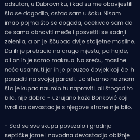
odsutan, u Dubrovniku, i kad su me obavijestili
što se dogodilo, ostao sam u šoku. Nisam
imao pojma što se događa, očekivao sam da
će samo obnoviti međe i posvetiti se sadnji
zelenila, a on je iščupao dvije stoljetne masline.
Da ih je prebacio na drugo mjestu, pa hajde,
ali on ih je samo maknuo. Na sreću, masline
neće usahnuti jer ih je preuzeo čovjek koji će ih
posaditi na svojoj parceli. Ja stvarno ne znam
što je kupac naumio tu napraviti, ali štogod to
bilo, nije dobro – uzrujano kaže Bonković koji
tvrdi da devastacije s njegove strane nije bilo.
- Sad se sve skupa povezalo i gradnja
septičke jame i navodna devastacija obližnje