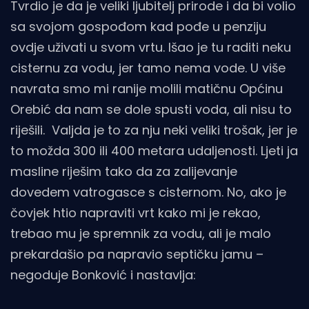
Tvrdio je da je veliki ljubitelj prirode i da bi volio
sa svojom gospođom kad pođe u penziju
ovdje uživati u svom vrtu. Išao je tu raditi neku
cisternu za vodu, jer tamo nema vode. U više
navrata smo mi ranije molili matičnu Općinu
Orebić da nam se dole spusti voda, ali nisu to
riješili. Valjda je to za nju neki veliki trošak, jer je
to možda 300 ili 400 metara udaljenosti. Ljeti ja
masline riješim tako da za zalijevanje
dovedem vatrogasce s cisternom. No, ako je
čovjek htio napraviti vrt kako mi je rekao,
trebao mu je spremnik za vodu, ali je malo
prekardašio pa napravio septičku jamu –
negoduje Bonković i nastavlja: