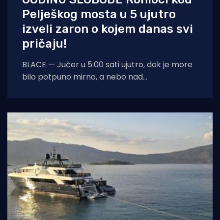
Pelješkog mosta u 5 ujutro
izveli zaron o kojem danas svi
pričaju!
BLACE — Jučer u 5:00 sati ujutro, dok je more
bilo potpuno mirno, a nebo nad
dalmatinskom obalom još obavijeno