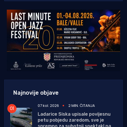
Najnovije objave
07 kol. 2026
2 MIN. ČITANJA
Lađarice Siska upisale povijesnu
petu pobjedu zaredom, sve je
spremno za subotnji spektakl na