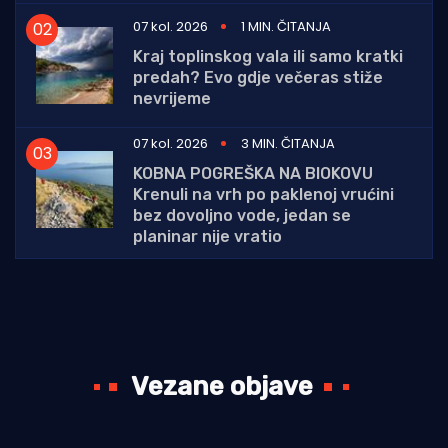
07 kol. 2026
1 MIN. ČITANJA
Kraj toplinskog vala ili samo kratki
predah? Evo gdje večeras stiže
nevrijeme
07 kol. 2026
3 MIN. ČITANJA
KOBNA POGREŠKA NA BIOKOVU
Krenuli na vrh po paklenoj vrućini
bez dovoljno vode, jedan se
planinar nije vratio
Vezane objave