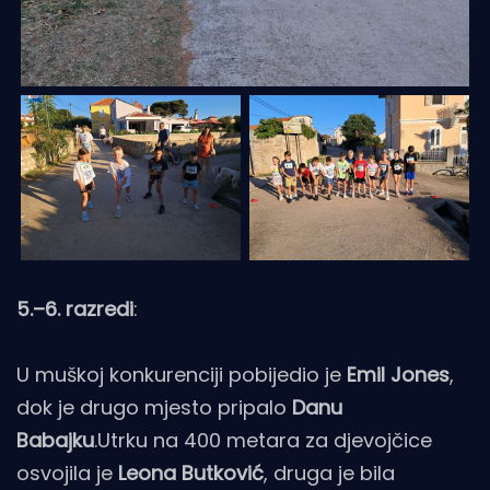
5.–6. razredi
:
U muškoj konkurenciji pobijedio je
Emil Jones
,
dok je drugo mjesto pripalo
Danu
Babajku
.Utrku na 400 metara za djevojčice
osvojila je
Leona Butković
, druga je bila