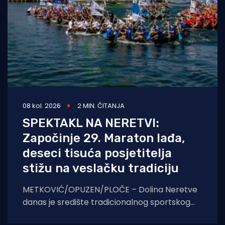
08 kol. 2026
2 MIN. ČITANJA
SPEKTAKL NA NERETVI:
Započinje 29. Maraton lađa,
deseci tisuća posjetitelja
stižu na veslačku tradiciju
METKOVIĆ/OPUZEN/PLOČE – Dolina Neretve
danas je središte tradicionalnog sportskog
spektakla. U borbi za prestižni Štit kneza