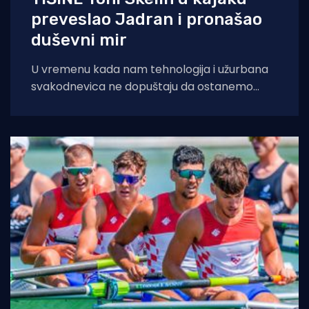
preveslao Jadran i pronašao
duševni mir
U vremenu kada nam tehnologija i užurbana
svakodnevica ne dopuštaju da ostanemo
sami sa svojim mislima, šibenski profesor
tjelesne i