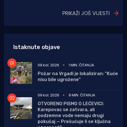
PRIKAŽI JOŠ VIJESTI
Istaknute objave
09 kol. 2026
1 MIN. ČITANJA
Požar na Vrgadi je lokaliziran: "Kuće
nisu bile ugrožene"
09 kol. 2026
9 MIN. ČITANJA
OTVORENO PISMO O LEĆEVICI:
Karepovac se zatvara, ali
podzemne vode nemaju drugi
pokušaj — Prešućuje li se ključna