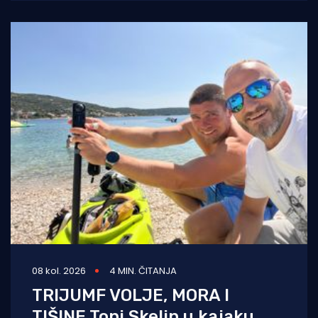
Ovogodišnje izdanje ostat
08 kol. 2026
4 MIN. ČITANJA
TRIJUMF VOLJE, MORA I
TIŠINE Toni Skelin u kajaku