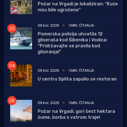
Požar na Vrgadi je lokaliziran: "Kuće
nisu bile ugrožene"
09 kol. 2026
1 MIN. ČITANJA
Pomorska policija uhvatila 12
gliseraša kod Šibenika i Vodica:
"Pridržavajte se pravila kod
glisiranja!"
09 kol. 2026
1 MIN. ČITANJA
U centru Splita zapalio se restoran
09 kol. 2026
1 MIN. ČITANJA
Požar na Vrgadi, gori šest hektara
šume, borba s vatrom traje!