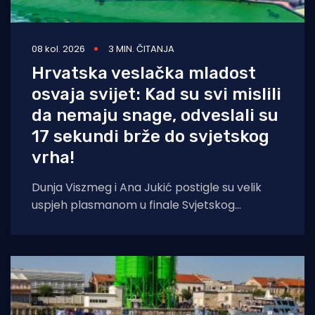
08 kol. 2026
3 MIN. ČITANJA
Hrvatska veslačka mladost
osvaja svijet: Kad su svi mislili
da nemaju snage, odveslali su
17 sekundi brže do svjetskog
vrha!
Dunja Viszmeg i Ana Jukić postigle su velik
uspjeh plasmanom u finale Svjetskog
prvenstva, ali u finalu nisu odlučile biti