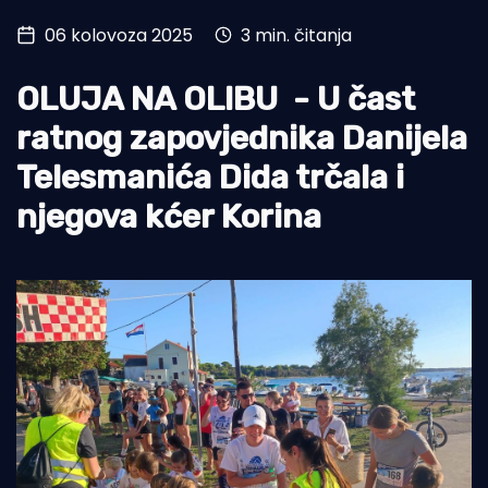
06 kolovoza 2025
3 min. čitanja
Turizam i nautika
Pomorstvo
OLUJA NA OLIBU - U čast
Ribolov
ratnog zapovjednika Danijela
Telesmanića Dida trčala i
Ekologija
njegova kćer Korina
Tradicija i kultura