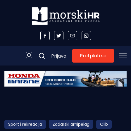
Pretplati se
Prijava
Početna
Morski plus
Morski TV
Obala
Sport i rekreacija
Zadarski arhipelag
Olib
Otoci