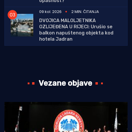
opasnost?
09 kol. 2026
2 MIN. ČITANJA
DVOJICA MALOLJETNIKA
OZLIJEĐENA U RIJECI: Urušio se
balkon napuštenog objekta kod
hotela Jadran
Vezane objave