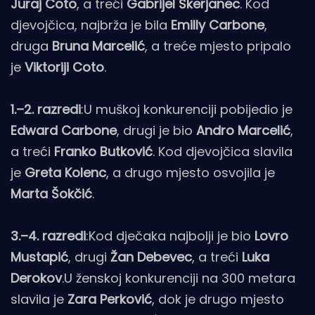
Juraj Coto
, a treći
Gabrijel Škerjanec
. Kod
djevojčica, najbrža je bila
Emilly Carbone
,
druga
Bruna Marcelić
, a treće mjesto pripalo
je
Viktoriji Coto
.
1.–2. razredi
:U muškoj konkurenciji pobijedio je
Edward Carbone
, drugi je bio
Andro Marcelić
,
a treći
Franko Butković
. Kod djevojčica slavila
je
Greta Kolenc
, a drugo mjesto osvojila je
Marta Šokčić
.
3.–4. razredi
:Kod dječaka najbolji je bio
Lovro
Mustapić
, drugi
Žan Debevec
, a treći
Luka
Derokov
.U ženskoj konkurenciji na 300 metara
slavila je
Zara Perković
, dok je drugo mjesto