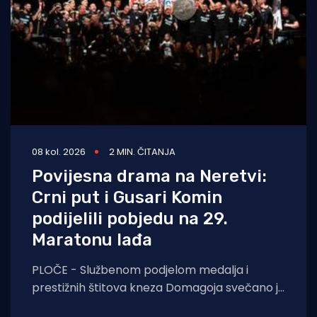
08 kol. 2026
2 MIN. ČITANJA
Povijesna drama na Neretvi:
Crni put i Gusari Komin
podijelili pobjedu na 29.
Maratonu lađa
PLOČE - Službenom podjelom medalja i
prestižnih štitova kneza Domagoja svečano je
završen 29. Maraton lađa na Neretvi.