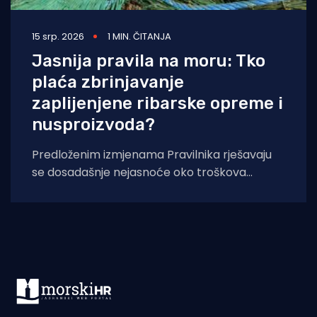
15 srp. 2026
1 MIN. ČITANJA
Jasnija pravila na moru: Tko
plaća zbrinjavanje
zaplijenjene ribarske opreme i
nusproizvoda?
Predloženim izmjenama Pravilnika rješavaju
se dosadašnje nejasnoće oko troškova
zbrinjavanja otpadnog ribolovnog alata i
nusproizvoda nakon počinjenih prekršaja.
Uskoro stupaju