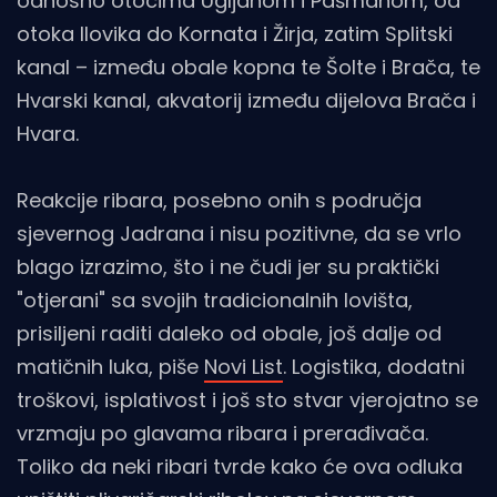
odnosno otocima Ugljanom i Pašmanom, od
otoka Ilovika do Kornata i Žirja, zatim Splitski
kanal – između obale kopna te Šolte i Brača, te
Hvarski kanal, akvatorij između dijelova Brača i
Hvara.
Reakcije ribara, posebno onih s područja
sjevernog Jadrana i nisu pozitivne, da se vrlo
blago izrazimo, što i ne čudi jer su praktički
"otjerani" sa svojih tradicionalnih lovišta,
prisiljeni raditi daleko od obale, još dalje od
matičnih luka, piše
Novi List
. Logistika, dodatni
troškovi, isplativost i još sto stvar vjerojatno se
vrzmaju po glavama ribara i prerađivača.
Toliko da neki ribari tvrde kako će ova odluka