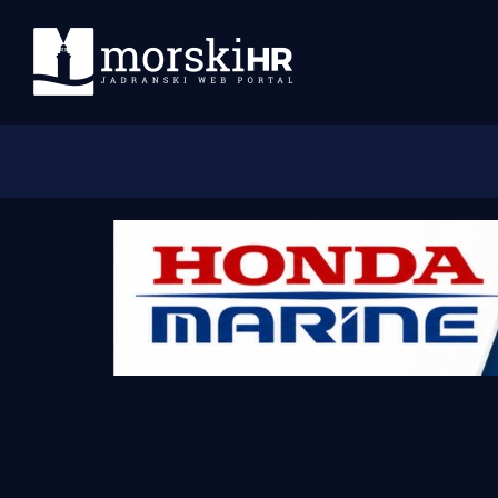
Početna
Morski plus
Morski TV
Obala
Otoci
Turizam i nautika