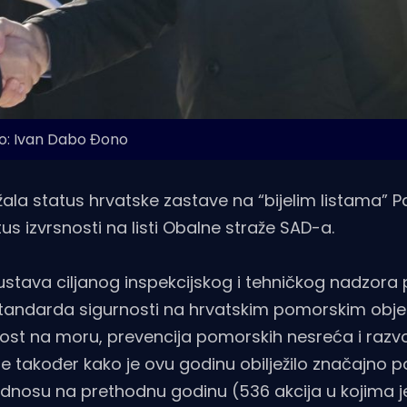
o: Ivan Dabo Đono
ala status hrvatske zastave na “bijelim listama” P
 izvrsnosti na listi Obalne straže SAD-a.
stava ciljanog inspekcijskog i tehničkog nadzora 
 standarda sigurnosti na hrvatskim pomorskim obj
rnost na moru, prevencija pomorskih nesreća i razvo
 je također kako je ovu godinu obilježilo značajno 
u odnosu na prethodnu godinu (536 akcija u kojima 