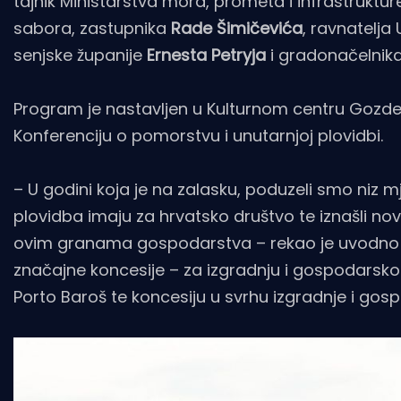
tajnik Ministarstva mora, prometa i infrastruktu
sabora, zastupnika
Rade Šimičevića
, ravnatelja
senjske županije
Ernesta Petryja
i gradonačelnik
Program je nastavljen u Kulturnom centru Gozdeni
Konferenciju o pomorstvu i unutarnjoj plovidbi.
– U godini koja je na zalasku, poduzeli smo niz m
plovidba imaju za hrvatsko društvo te iznašli nov
ovim granama gospodarstva – rekao je uvodn
značajne koncesije – za izgradnju i gospodarsko
Porto Baroš te koncesiju u svrhu izgradnje i gos