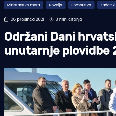
Ministarstvo mora
Novalja
Pomorstvo
Zadarski
Pomorstvo
Ribolov
06 prosinca 2021
3 min. čitanja
Ekologija
Održani Dani hrvats
Tradicija i kultura
unutarnje plovidbe 