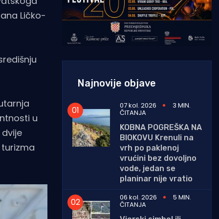
rvatskoga
ana Ličko-
središnju
Najnovije objave
utarnja
07 kol. 2026
3 MIN.
ČITANJA
ntnosti u
KOBNA POGREŠKA NA
dvije
BIOKOVU Krenuli na
 turizma
vrh po paklenoj
vrućini bez dovoljno
vode, jedan se
planinar nije vratio
06 kol. 2026
5 MIN.
ČITANJA