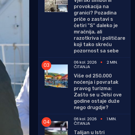
Vjerski simbol ili
provokacija na
granici? Pozadina
priče o zastavi s
četiri "S" daleko je
mračnija, ali
razotkriva i političare
koji tako skreću
pozornost sa sebe
06 kol. 2026
2 MIN.
ČITANJA
Više od 250.000
noćenja i povratak
pravog turizma:
Zašto se u Jelsi ove
godine ostaje duže
nego drugdje?
06 kol. 2026
1 MIN.
ČITANJA
Talijan u Istri