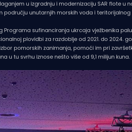
 ulaganjem u izgradnju i modernizaciju SAR flote u
m području unutarnjih morskih voda i teritorijalnog
vog Programa sufinanciranja ukrcaja vježbenika palub
onalnoj plovidbi za razdoblje od 2021. do 2024. go
a izbor pomorskih zanimanja, pomoći im pri završet
 u tu svrhu iznose nešto više od 9,1 milijun kuna.