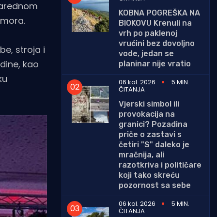
 narednom
KOBNA POGREŠKA NA
 mora.
BIOKOVU Krenuli na
vrh po paklenoj
vrućini bez dovoljno
e, stroja i
vode, jedan se
dine, kao
planinar nije vratio
ku
06 kol. 2026
5 MIN.
ČITANJA
Vjerski simbol ili
provokacija na
granici? Pozadina
priče o zastavi s
četiri "S" daleko je
mračnija, ali
razotkriva i političare
koji tako skreću
pozornost sa sebe
06 kol. 2026
5 MIN.
ČITANJA