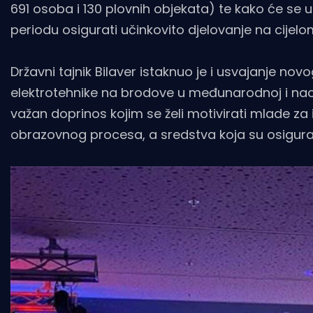
691 osoba i 130 plovnih objekata) te kako će se
periodu osigurati učinkovito djelovanje na cijelo
Državni tajnik Bilaver istaknuo je i usvajanje no
elektrotehnike na brodove u međunarodnoj i naci
važan doprinos kojim se želi motivirati mlade z
obrazovnog procesa, a sredstva koja su osigurana