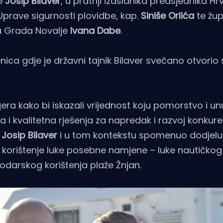
re
Josip Bilaver
, u pratnji izaslanika predsjednika H
 Uprave sigurnosti plovidbe, kap.
Siniše Orlića
te žup
a Grada Novalje
Ivana Dabe
.
ca gdje je državni tajnik Bilaver svečano otvorio 
jera kako bi iskazali vrijednost koju pomorstvo i un
a i kvalitetna rješenja za napredak i razvoj konkure
o
Josip Bilaver
i u tom kontekstu spomenuo dodjelu 
 korištenje luke posebne namjene – luke nautičkog
podarskog korištenja plaže Žnjan.