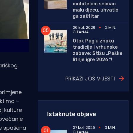
mobitelom snimao
malu djecu, uhvatio
ga zaštitar
06 kol. 2026
2 MIN.
ČITANJA
Otok Pag u znaku
tradicije i vrhunske
zabave: Stižu „Paške
litnje igre 2026.”!
ariškog
PRIKAŽI JOŠ VIJESTI
primjene
ektima –
j kulture
Istaknute objave
povećanje
je spašena
07 kol. 2026
3 MIN.
ČITANJA