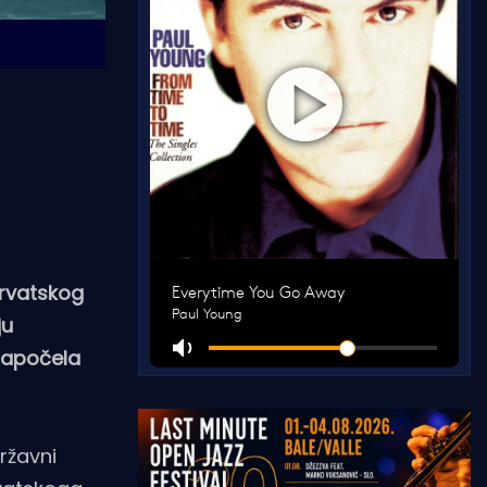
hrvatskog
ju
 započela
ržavni