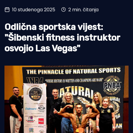
10 studenoga 2025
2 min. čitanja
Turizam i nautika
Pomorstvo
Odlična sportska vijest:
Ribolov
"Šibenski fitness instruktor
osvojio Las Vegas"
Ekologija
Tradicija i kultura