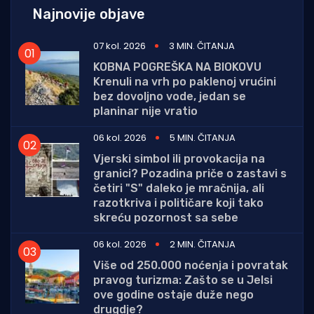
Najnovije objave
07 kol. 2026
3 MIN. ČITANJA
KOBNA POGREŠKA NA BIOKOVU
Krenuli na vrh po paklenoj vrućini
bez dovoljno vode, jedan se
planinar nije vratio
06 kol. 2026
5 MIN. ČITANJA
Vjerski simbol ili provokacija na
granici? Pozadina priče o zastavi s
četiri "S" daleko je mračnija, ali
razotkriva i političare koji tako
skreću pozornost sa sebe
06 kol. 2026
2 MIN. ČITANJA
Više od 250.000 noćenja i povratak
pravog turizma: Zašto se u Jelsi
ove godine ostaje duže nego
drugdje?