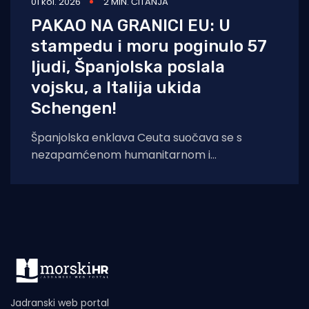
01 kol. 2026
2 MIN. ČITANJA
PAKAO NA GRANICI EU: U
stampedu i moru poginulo 57
ljudi, Španjolska poslala
vojsku, a Italija ukida
Schengen!
Španjolska enklava Ceuta suočava se s
nezapamćenom humanitarnom i
sigurnosnom krizom nakon što je čak 60.000
migranata s područja
Jadranski web portal