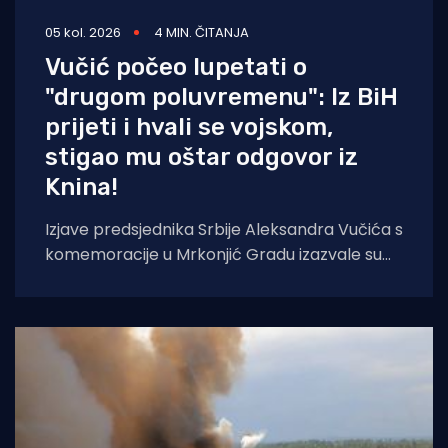
05 kol. 2026
4 MIN. ČITANJA
Vučić počeo lupetati o
"drugom poluvremenu": Iz BiH
prijeti i hvali se vojskom,
stigao mu oštar odgovor iz
Knina!
Izjave predsjednika Srbije Aleksandra Vučića s
komemoracije u Mrkonjić Gradu izazvale su
val reakcija u hrvatskom političkom vrhu.
Vučić je