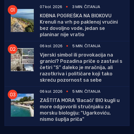
07 kol. 2026
3 MIN. ČITANJA
KOBNA POGREŠKA NA BIOKOVU
Krenuli na vrh po paklenoj vrućini
bez dovoljno vode, jedan se
planinar nije vratio
06 kol. 2026
5 MIN. ČITANJA
Vjerski simbol ili provokacija na
granici? Pozadina priče o zastavi s
četiri "S" daleko je mračnija, ali
razotkriva i političare koji tako
skreću pozornost sa sebe
06 kol. 2026
5 MIN. ČITANJA
ZAŠTITA MORA 'Bacači' BIO kugli u
more odgovorili stručnjaku za
morsku biologiju: "Ugarkoviću,
nismo šuplja priča"