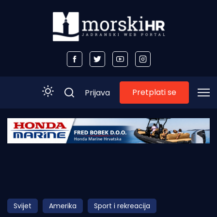
Pretplati se
Prijava
Početna
Morski plus
Morski TV
Obala
Svijet
Amerika
Sport i rekreacija
Otoci