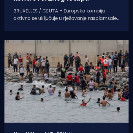
BRUXELLES / CEUTA – Europska komisija
aktivno se uključuje u rješavanje rasplamsale
migracijske krize u španjolskoj enklavi Ceuti.
Odlukom predsjednice EK Ursule