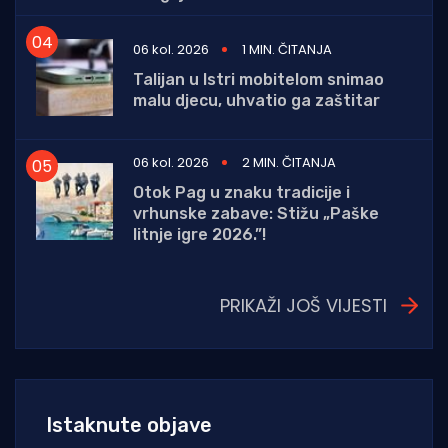
06 kol. 2026
1 MIN. ČITANJA
Talijan u Istri mobitelom snimao
malu djecu, uhvatio ga zaštitar
06 kol. 2026
2 MIN. ČITANJA
Otok Pag u znaku tradicije i
vrhunske zabave: Stižu „Paške
litnje igre 2026.”!
PRIKAŽI JOŠ VIJESTI
Istaknute objave