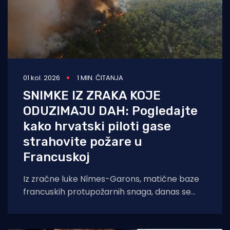
01 kol. 2026
1 MIN. ČITANJA
SNIMKE IZ ZRAKA KOJE
ODUZIMAJU DAH: Pogledajte
kako hrvatski piloti gase
strahovite požare u
Francuskoj
Iz zračne luke Nîmes-Garons, matične baze
francuskih protupožarnih snaga, danas se
javio kapetan hrvatske posade Canadaira
bojnik Igor Mindoljević: