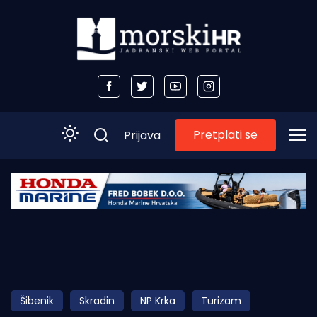
Pretplati se
Prijava
Početna
Morski plus
Morski TV
Obala
Šibenik
Skradin
NP Krka
Turizam
Otoci