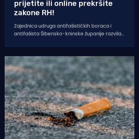
prijetite ili online prekršite
zakone RH!
Zajednica udruga antifašističkih boraca i
antifašista Šibensko-kninske županije razvila
je sustav temeljen na umjetnoj inteligenciji koji
će kontinuirano pratiti,