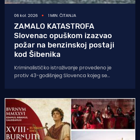
06 kol. 2026
1 MIN. ČITANJA
ZAMALO KATASTROFA
Slovenac opuškom izazvao
požar na benzinskoj postaji
kod Šibenika
Kriminalističko istraživanje provedeno je
protiv 43-godišnjeg Slovenca kojeg se
sumnjiči da je opuškom cigarete izazvao
požar. Incident se dogodio