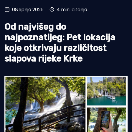
08 lipnja 2026
4 min. čitanja
Turizam i nautika
Pomorstvo
Od najvišeg do
Ribolov
najpoznatijeg: Pet lokacija
koje otkrivaju različitost
Ekologija
slapova rijeke Krke
Tradicija i kultura