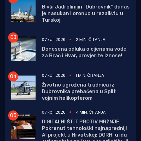
Bivši Jadrolinijin "Dubrovnik" danas
je nasukan i oronuo u rezalištu u
Turskoj
07 kol. 2026
2 MIN. ČITANJA
Donesena odluka o cijenama vode
za Brač i Hvar, provjerite iznose!
07 kol. 2026
1 MIN. ČITANJA
Životno ugrožena trudnica iz
Dubrovnika prebačena u Split
vojnim helikopterom
07 kol. 2026
4 MIN. ČITANJA
DIGITALNI ŠTIT PROTIV MRŽNJE
Pokrenut tehnološki najnapredniji
AI projekt u Hrvatskoj: DORH-u idu