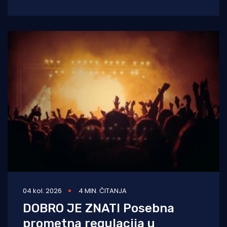
zbog konzervatorskih radova na dosadašnjoj
lokaciji, rimskom
04 kol. 2026
4 MIN. ČITANJA
DOBRO JE ZNATI Posebna
prometna regulacija u