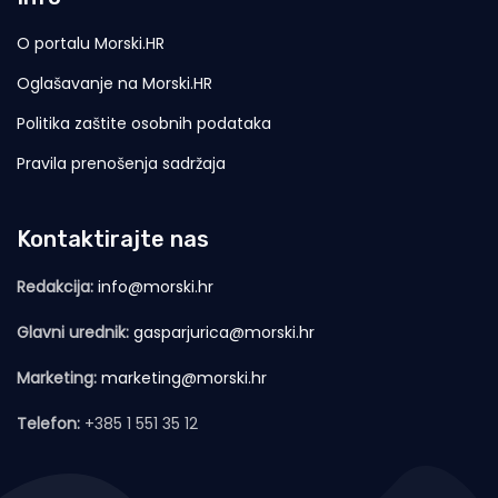
O portalu Morski.HR
Oglašavanje na Morski.HR
Politika zaštite osobnih podataka
Pravila prenošenja sadržaja
Kontaktirajte nas
Redakcija:
info@morski.hr
Glavni urednik:
gasparjurica@morski.hr
Marketing:
marketing@morski.hr
Telefon:
+385 1 551 35 12