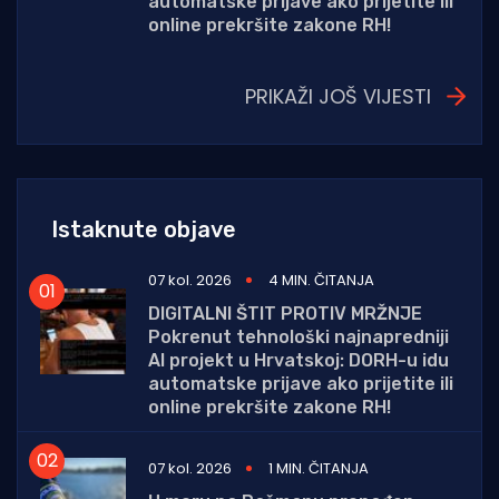
automatske prijave ako prijetite ili
online prekršite zakone RH!
PRIKAŽI JOŠ VIJESTI
Istaknute objave
07 kol. 2026
4 MIN. ČITANJA
DIGITALNI ŠTIT PROTIV MRŽNJE
Pokrenut tehnološki najnapredniji
AI projekt u Hrvatskoj: DORH-u idu
automatske prijave ako prijetite ili
online prekršite zakone RH!
07 kol. 2026
1 MIN. ČITANJA