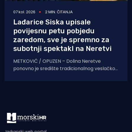
07 kol. 2026
2 MIN. ČITANJA
Lađarice Siska upisale
povijesnu petu pobjedu
zaredom, sve je spremno za
subotnji spektakl na Neretvi
METKOVIĆ / OPUZEN – Dolina Neretve
ponovno je središte tradicionalnog veslačkog
spektakla. Kao uvertira za subotnji 29.
Maraton lađa, u petak navečer
Jadranski web portal