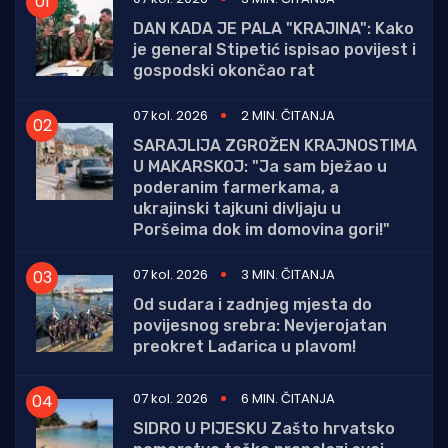
DAN KADA JE PALA "KRAJINA": Kako
je general Stipetić ispisao povijest i
gospodski okončao rat
07 kol. 2026
2 MIN. ČITANJA
SARAJLIJA ZGROŽEN KRAJNOSTIMA
U MAKARSKOJ: "Ja sam bježao u
poderanim farmerkama, a
ukrajinski tajkuni divljaju u
Poršeima dok im domovina gori!"
07 kol. 2026
3 MIN. ČITANJA
Od sudara i zadnjeg mjesta do
povijesnog srebra: Nevjerojatan
preokret Lađarica u plavom!
07 kol. 2026
6 MIN. ČITANJA
SIDRO U PIJESKU Zašto hrvatsko