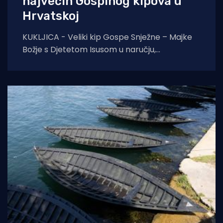
najvećih Gospinog kipova u
Hrvatskoj
KUKLJICA - Veliki kip Gospe Snježne – Majke
Božje s Djetetom Isusom u naručju,
blagoslovio je zadarski nadbiskup Milan
Zgrablić za vrijeme