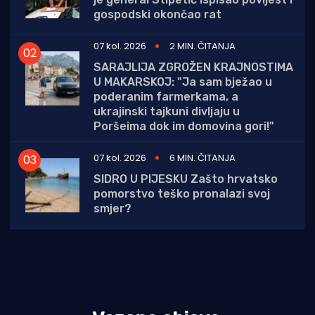
gospodski okončao rat
07 kol. 2026
2 MIN. ČITANJA
SARAJLIJA ZGROŽEN KRAJNOSTIMA
U MAKARSKOJ: "Ja sam bježao u
poderanim farmerkama, a
ukrajinski tajkuni divljaju u
Poršeima dok im domovina gori!"
07 kol. 2026
6 MIN. ČITANJA
SIDRO U PIJESKU Zašto hrvatsko
pomorstvo teško pronalazi svoj
smjer?