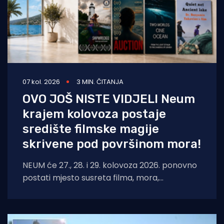
07 kol. 2026
3 MIN. ČITANJA
OVO JOŠ NISTE VIDJELI Neum
krajem kolovoza postaje
središte filmske magije
skrivene pod površinom mora!
NEUM će 27., 28. i 29. kolovoza 2026. ponovno
postati mjesto susreta filma, mora,
umjetnosti i međunarodnih autora. Neum
Underwater