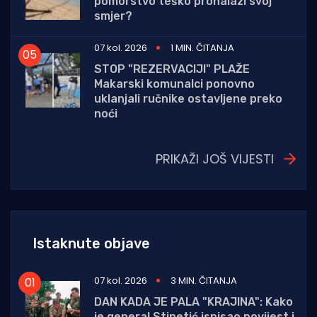
pomorstvo teško pronalazi svoj
smjer?
07 kol. 2026
1 MIN. ČITANJA
STOP "REZERVACIJI" PLAŽE
Makarski komunalci ponovno
uklanjali ručnike ostavljene preko
noći
PRIKAŽI JOŠ VIJESTI
Istaknute objave
07 kol. 2026
3 MIN. ČITANJA
DAN KADA JE PALA "KRAJINA": Kako
je general Stipetić ispisao povijest i