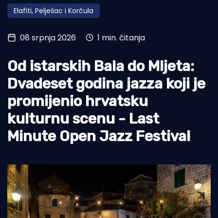
Elafiti, Pelješac i Korčula
Turizam i nautika
Pomorstvo
08 srpnja 2026
1 min. čitanja
Ribolov
Od istarskih Bala do Mljeta:
Ekologija
Dvadeset godina jazza koji je
Tradicija i kultura
promijenio hrvatsku
kulturnu scenu - Last
Minute Open Jazz Festival