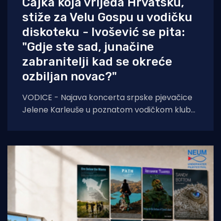
Cajka koja vrijeđa Hrvatsku,
stiže za Velu Gospu u vodičku
diskoteku - Ivošević se pita:
"Gdje ste sad, junačine
zabranitelji kad se okreće
ozbiljan novac?"
VODICE - Najava koncerta srpske pjevačice
Jelene Karleuše u poznatom vodičkom klubu
"Hacienda" podigla je veliku prašinu na
domaćoj