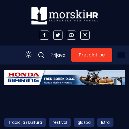
Pretplati se
Prijava
Početna
Morski plus
Morski TV
Obala
Tradicija i kultura
festival
glazba
Istra
Otoci