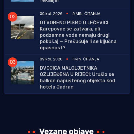
fekalije!"
09 kol. 2026
9 MIN. ČITANJA
OTVORENO PISMO O LEĆEVICI:
Karepovac se zatvara, ali
podzemne vode nemaju drugi
pokušaj — Prešućuje li se ključna
opasnost?
09 kol. 2026
1 MIN. ČITANJA
DVOJICA MALOLJETNIKA
OZLIJEĐENA U RIJECI: Urušio se
balkon napuštenog objekta kod
hotela Jadran
Vezane objave