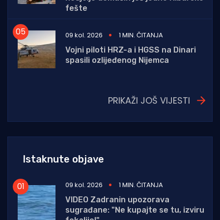
fešte
09 kol. 2026
1 MIN. ČITANJA
Vojni piloti HRZ-a i HGSS na Dinari
spasili ozlijeđenog Nijemca
PRIKAŽI JOŠ VIJESTI
Istaknute objave
09 kol. 2026
1 MIN. ČITANJA
VIDEO Zadranin upozorava
sugrađane: "Ne kupajte se tu, izviru