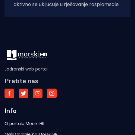
aktivno se uključuje u rješavanje rasplamsale
migracijske krize u španjolskoj enklavi Ceuti.
Odlukom predsjednice EK Ursule
Jadranski web portal
Pratite nas
Info
O portalu Morski.HR
Oglašavanje na Morski.HR