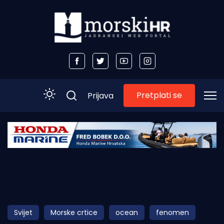
Pretplati se
Prijava
Početna
Morski plus
Morski TV
Obala
Svijet
Morske crtice
ocean
fenomen
Otoci