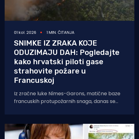
01 kol. 2026
1 MIN. ČITANJA
SNIMKE IZ ZRAKA KOJE
ODUZIMAJU DAH: Pogledajte
kako hrvatski piloti gase
strahovite požare u
Francuskoj
Iz zračne luke Nîmes-Garons, matične baze
francuskih protupožarnih snaga, danas se
javio kapetan hrvatske posade Canadaira
bojnik Igor Mindoljević: