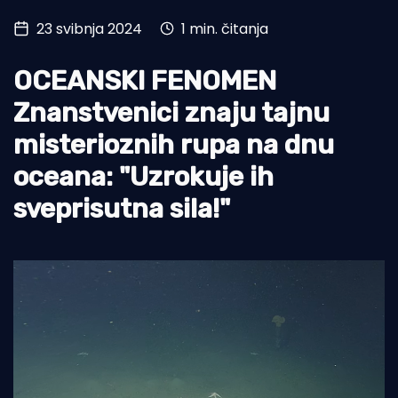
23 svibnja 2024
1 min. čitanja
Turizam i nautika
Pomorstvo
OCEANSKI FENOMEN
Ribolov
Znanstvenici znaju tajnu
misterioznih rupa na dnu
Ekologija
oceana: "Uzrokuje ih
Tradicija i kultura
sveprisutna sila!"