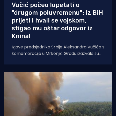
Vučić počeo lupetati o
"drugom poluvremenu": Iz BiH
prijeti i hvali se vojskom,
stigao mu oštar odgovor iz
Knina!
Izjave predsjednika Srbije Aleksandra Vučića s
komemoracije u Mrkonjić Gradu izazvale su
val reakcija u hrvatskom političkom vrhu.
Vučić je