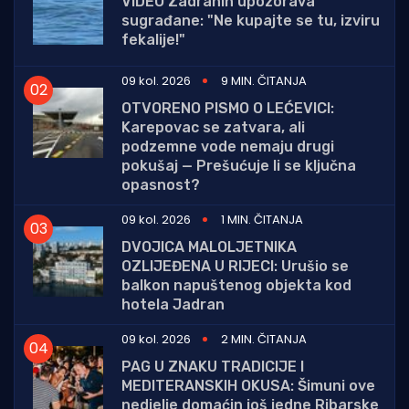
VIDEO Zadranin upozorava
sugrađane: "Ne kupajte se tu, izviru
fekalije!"
09 kol. 2026
9 MIN. ČITANJA
OTVORENO PISMO O LEĆEVICI:
Karepovac se zatvara, ali
podzemne vode nemaju drugi
pokušaj — Prešućuje li se ključna
opasnost?
09 kol. 2026
1 MIN. ČITANJA
DVOJICA MALOLJETNIKA
OZLIJEĐENA U RIJECI: Urušio se
balkon napuštenog objekta kod
hotela Jadran
09 kol. 2026
2 MIN. ČITANJA
PAG U ZNAKU TRADICIJE I
MEDITERANSKIH OKUSA: Šimuni ove
nedjelje domaćin još jedne Ribarske