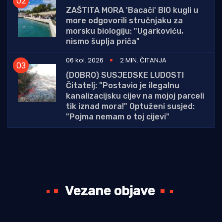
ZAŠTITA MORA 'Bacači' BIO kugli u
more odgovorili stručnjaku za
morsku biologiju: "Ugarkoviću,
nismo šuplja priča"
06 kol. 2026
2 MIN. ČITANJA
(DOBRO) SUSJEDSKE LUDOSTI
Čitatelj: "Postavio je ilegalnu
kanalizacijsku cijev na mojoj parceli
tik iznad mora!" Optuženi susjed:
"Pojma nemam o toj cijevi"
Vezane objave