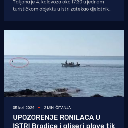
Talijana je 4. kolovoza oko 17:30 u jednom
turističkom objektu u Istri zatekao djelatnik
zaštitarske tvrtke dok je mobitelom
05 kol. 2026
2 MIN. ČITANJA
UPOZORENJE RONILACA U
ISTRI Brodice i gliseri plove tik