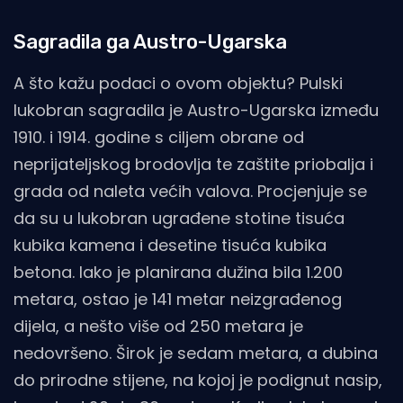
Sagradila ga Austro-Ugarska
A što kažu podaci o ovom objektu? Pulski
lukobran sagradila je Austro-Ugarska između
1910. i 1914. godine s ciljem obrane od
neprijateljskog brodovlja te zaštite priobalja i
grada od naleta većih valova. Procjenjuje se
da su u lukobran ugrađene stotine tisuća
kubika kamena i desetine tisuća kubika
betona. Iako je planirana dužina bila 1.200
metara, ostao je 141 metar neizgrađenog
dijela, a nešto više od 250 metara je
nedovršeno. Širok je sedam metara, a dubina
do prirodne stijene, na kojoj je podignut nasip,