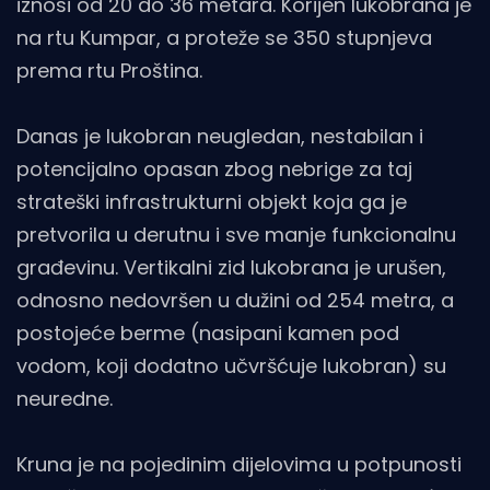
iznosi od 20 do 36 metara. Korijen lukobrana je
na rtu Kumpar, a proteže se 350 stupnjeva
prema rtu Proština.
Danas je lukobran neugledan, nestabilan i
potencijalno opasan zbog nebrige za taj
strateški infrastrukturni objekt koja ga je
pretvorila u derutnu i sve manje funkcionalnu
građevinu. Vertikalni zid lukobrana je urušen,
odnosno nedovršen u dužini od 254 metra, a
postojeće berme (nasipani kamen pod
vodom, koji dodatno učvršćuje lukobran) su
neuredne.
Kruna je na pojedinim dijelovima u potpunosti