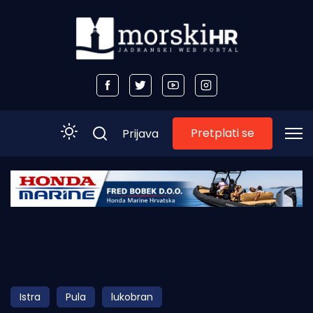
Pretplati se
Prijava
Početna
Morski plus
Morski TV
Obala
Istra
Pula
lukobran
Otoci