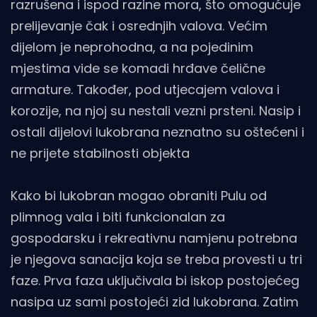
razrušena i ispod razine mora, što omogućuje
prelijevanje čak i osrednjih valova. Većim
dijelom je neprohodna, a na pojedinim
mjestima vide se komadi hrđave čelične
armature. Također, pod utjecajem valova i
korozije, na njoj su nestali vezni prsteni. Nasip i
ostali dijelovi lukobrana neznatno su oštećeni i
ne prijete stabilnosti objekta
Kako bi lukobran mogao obraniti Pulu od
plimnog vala i biti funkcionalan za
gospodarsku i rekreativnu namjenu potrebna
je njegova sanacija koja se treba provesti u tri
faze. Prva faza uključivala bi iskop postojećeg
nasipa uz sami postojeći zid lukobrana. Zatim