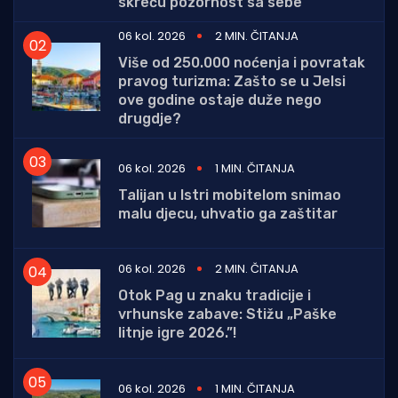
skreću pozornost sa sebe
06 kol. 2026
2 MIN. ČITANJA
Više od 250.000 noćenja i povratak
pravog turizma: Zašto se u Jelsi
ove godine ostaje duže nego
drugdje?
06 kol. 2026
1 MIN. ČITANJA
Talijan u Istri mobitelom snimao
malu djecu, uhvatio ga zaštitar
06 kol. 2026
2 MIN. ČITANJA
Otok Pag u znaku tradicije i
vrhunske zabave: Stižu „Paške
litnje igre 2026.”!
06 kol. 2026
1 MIN. ČITANJA