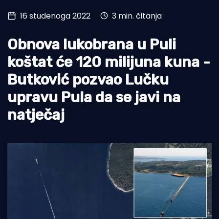
16 studenoga 2022
3 min. čitanja
Turizam i nautika
Pomorstvo
Obnova lukobrana u Puli
Ribolov
koštat će 120 milijuna kuna -
Butković pozvao Lučku
Ekologija
upravu Pula da se javi na
Tradicija i kultura
natječaj