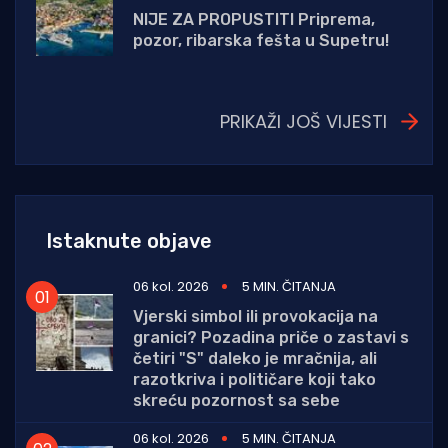
NIJE ZA PROPUSTITI Priprema,
pozor, ribarska fešta u Supetru!
PRIKAŽI JOŠ VIJESTI
Istaknute objave
06 kol. 2026
5 MIN. ČITANJA
Vjerski simbol ili provokacija na
granici? Pozadina priče o zastavi s
četiri "S" daleko je mračnija, ali
razotkriva i političare koji tako
skreću pozornost sa sebe
06 kol. 2026
5 MIN. ČITANJA