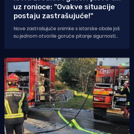
uz ronioce: "Ovakve situacije
postaju zastrašujuće!"
Nove zastrašujuće snimke s istarske obale još
su jednom otvorile goruće pitanje sigurnosti
na moru tijekom ljetnih mjeseci. Naime, duž