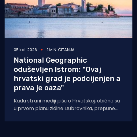
05 kol. 2026
1 MIN. ČITANJA
National Geographic
oduševljen Istrom: "Ovaj
hrvatski grad je podcijenjen a
prava je oaza"
Kada strani mediji pišu o Hrvatskoj, obično su
u prvom planu zidine Dubrovnika, prepune
ulice Splita ili pak party-scena