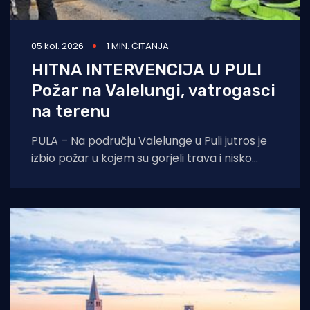
05 kol. 2026
1 MIN. ČITANJA
HITNA INTERVENCIJA U PULI
Požar na Valelungi, vatrogasci
na terenu
PULA – Na području Valelunge u Puli jutros je
izbio požar u kojem su gorjeli trava i nisko
raslinje. Dojava o