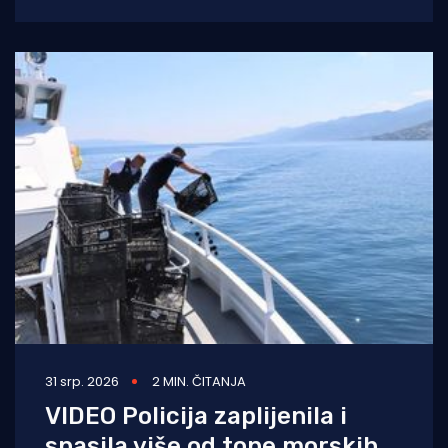
očuvanje, valorizaciju i promociju bogate
ribarske,
31 srp. 2026
2 MIN. ČITANJA
VIDEO Policija zaplijenila i
spasila više od tone morskih