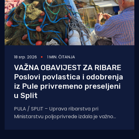
18 srp. 2026
1 MIN. ČITANJA
VAŽNA OBAVIJEST ZA RIBARE
Poslovi povlastica i odobrenja
iz Pule privremeno preseljeni
u Split
PULA / SPLIT – Uprava ribarstva pri
Ministarstvu poljoprivrede izdala je važno
priopćenje za sve vlasnike plovila i ribare s
područja Istre.