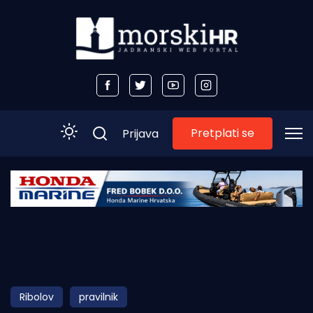
Pretplati se
Prijava
Početna
Morski plus
Morski TV
Obala
Ribolov
pravilnik
Otoci