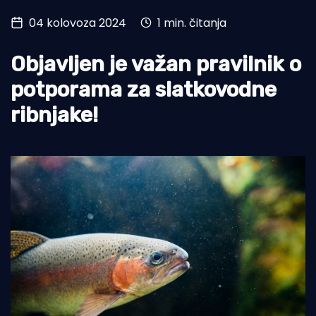
04 kolovoza 2024
1 min. čitanja
Turizam i nautika
Pomorstvo
Objavljen je važan pravilnik o
Ribolov
potporama za slatkovodne
ribnjake!
Ekologija
Tradicija i kultura