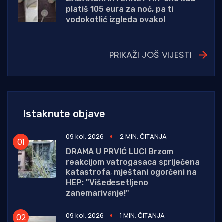
platiš 105 eura za noć, pa ti
vodokotlić izgleda ovako!
PRIKAŽI JOŠ VIJESTI
Istaknute objave
09 kol. 2026
2 MIN. ČITANJA
DRAMA U PRVIĆ LUCI Brzom
reakcijom vatrogasaca spriječena
katastrofa, mještani ogorčeni na
HEP: "Višedesetljeno
zanemarivanje!"
09 kol. 2026
1 MIN. ČITANJA