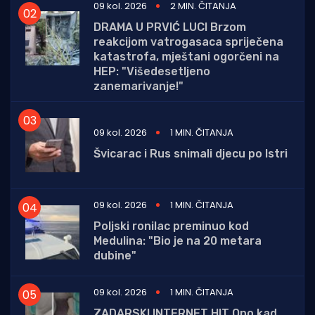
09 kol. 2026
2 MIN. ČITANJA
DRAMA U PRVIĆ LUCI Brzom
reakcijom vatrogasaca spriječena
katastrofa, mještani ogorčeni na
HEP: "Višedesetljeno
zanemarivanje!"
09 kol. 2026
1 MIN. ČITANJA
Švicarac i Rus snimali djecu po Istri
09 kol. 2026
1 MIN. ČITANJA
Poljski ronilac preminuo kod
Medulina: "Bio je na 20 metara
dubine"
09 kol. 2026
1 MIN. ČITANJA
ZADARSKI INTERNET HIT Ono kad