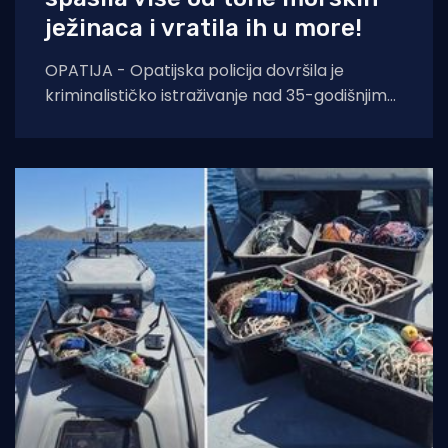
ježinaca i vratila ih u more!
OPATIJA - Opatijska policija dovršila je
kriminalističko istraživanje nad 35-godišnjim
hrvatskim državljaninom koji je uhvaćen u
pokušaju krijumčarenja više od