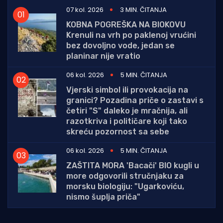
07 kol. 2026
3 MIN. ČITANJA
KOBNA POGREŠKA NA BIOKOVU
Krenuli na vrh po paklenoj vrućini
bez dovoljno vode, jedan se
planinar nije vratio
06 kol. 2026
5 MIN. ČITANJA
Vjerski simbol ili provokacija na
granici? Pozadina priče o zastavi s
četiri "S" daleko je mračnija, ali
razotkriva i političare koji tako
skreću pozornost sa sebe
06 kol. 2026
5 MIN. ČITANJA
ZAŠTITA MORA 'Bacači' BIO kugli u
more odgovorili stručnjaku za
morsku biologiju: "Ugarkoviću,
nismo šuplja priča"