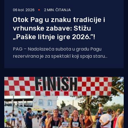
06 kol. 2026
2 MIN. ČITANJA
Otok Pag u znaku tradicije i
vrhunske zabave: Stižu
„Paške litnje igre 2026.”!
PAG – Nadolazeća subota u gradu Pagu
rezervirana je za spektakl koji spaja staru
tradiciju, natjecateljski duh i vrhunski provod.
U