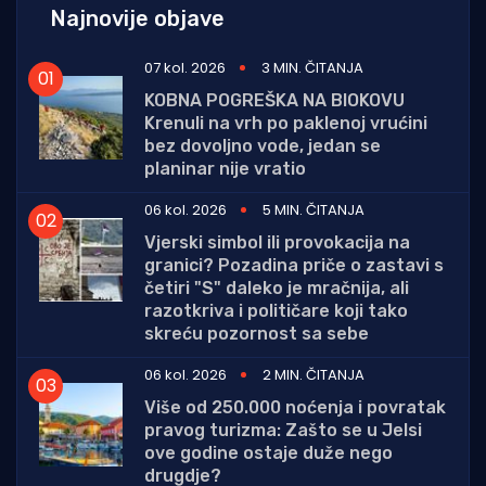
Najnovije objave
07 kol. 2026
3 MIN. ČITANJA
KOBNA POGREŠKA NA BIOKOVU
Krenuli na vrh po paklenoj vrućini
bez dovoljno vode, jedan se
planinar nije vratio
06 kol. 2026
5 MIN. ČITANJA
Vjerski simbol ili provokacija na
granici? Pozadina priče o zastavi s
četiri "S" daleko je mračnija, ali
razotkriva i političare koji tako
skreću pozornost sa sebe
06 kol. 2026
2 MIN. ČITANJA
Više od 250.000 noćenja i povratak
pravog turizma: Zašto se u Jelsi
ove godine ostaje duže nego
drugdje?