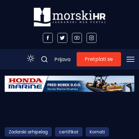
Pretplati se
Prijava
Početna
Morski plus
Morski TV
Obala
Zadarski arhipelag
certifikat
Kornati
Otoci