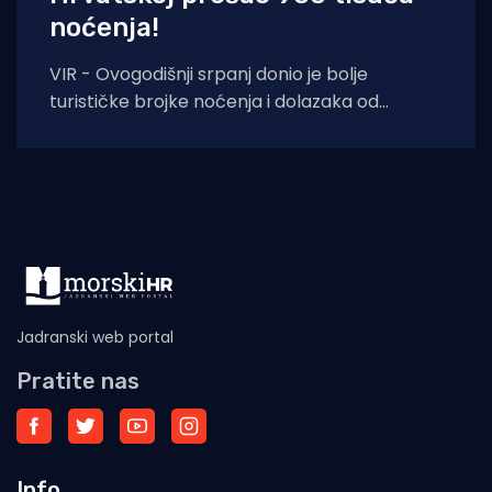
noćenja!
VIR - Ovogodišnji srpanj donio je bolje
turističke brojke noćenja i dolazaka od
lanjskih: tijekom srpnja na otoku Viru
ostvareno je
Jadranski web portal
Pratite nas
Info