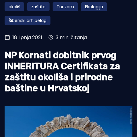
okoliš
zaštita
Turizam
Ekologija
Turizam i nautika
Šibenski arhipelag
Pomorstvo
Ribolov
18 lipnja 2021
3 min. čitanja
Ekologija
NP Kornati dobitnik prvog
Tradicija i kultura
INHERITURA Certifikata za
zaštitu okoliša i prirodne
baštine u Hrvatskoj