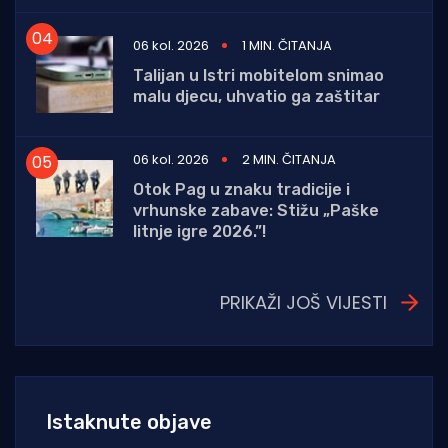
06 kol. 2026
1 MIN. ČITANJA
Talijan u Istri mobitelom snimao
malu djecu, uhvatio ga zaštitar
06 kol. 2026
2 MIN. ČITANJA
Otok Pag u znaku tradicije i
vrhunske zabave: Stižu „Paške
litnje igre 2026.”!
PRIKAŽI JOŠ VIJESTI
Istaknute objave