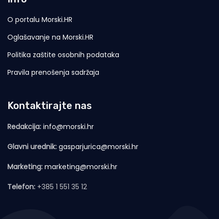
O portalu Morski.HR
Oglašavanje na Morski.HR
Politika zaštite osobnih podataka
Pravila prenošenja sadržaja
Kontaktirajte nas
Redakcija:
info@morski.hr
Glavni urednik:
gasparjurica@morski.hr
Marketing:
marketing@morski.hr
Telefon:
+385 1 551 35 12