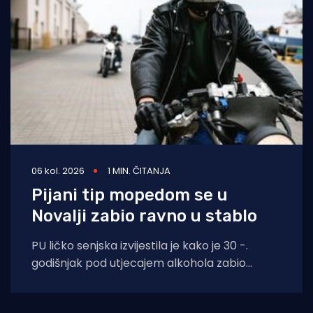
06 kol. 2026
1 MIN. ČITANJA
Pijani tip mopedom se u
Novalji zabio ravno u stablo
PU ličko senjska izvijestila je kako je 30 -.
godišnjak pod utjecajem alkohola zabio
moped zagrebačkih registracija u drvo.
Prometna se