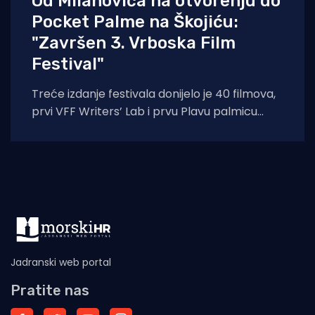
Od Milanovića na otvorenju do
Pocket Palme na Škojiću:
"Završen 3. Vrboska Film
Festival"
Treće izdanje festivala donijelo je 40 filmova,
prvi VFF Writers’ Lab i prvu Plavu palmicu
dječjeg žirija, dok je “Traje
Jadranski web portal
Pratite nas