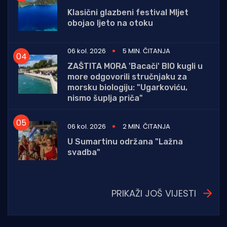
Klasični glazbeni festival Mljet
obojao ljeto na otoku
06 kol. 2026
5 MIN. ČITANJA
ZAŠTITA MORA 'Bacači' BIO kugli u
more odgovorili stručnjaku za
morsku biologiju: "Ugarkoviću,
nismo šuplja priča"
06 kol. 2026
2 MIN. ČITANJA
U Sumartinu održana "Lažna
svadba"
PRIKAŽI JOŠ VIJESTI