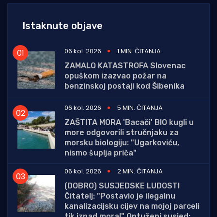
Istaknute objave
06 kol. 2026
1 MIN. ČITANJA
ZAMALO KATASTROFA Slovenac
opuškom izazvao požar na
benzinskoj postaji kod Šibenika
06 kol. 2026
5 MIN. ČITANJA
ZAŠTITA MORA 'Bacači' BIO kugli u
more odgovorili stručnjaku za
morsku biologiju: "Ugarkoviću,
nismo šuplja priča"
06 kol. 2026
2 MIN. ČITANJA
(DOBRO) SUSJEDSKE LUDOSTI
Čitatelj: "Postavio je ilegalnu
kanalizacijsku cijev na mojoj parceli
tik iznad mora!" Optuženi susjed: