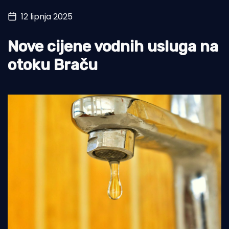
12 lipnja 2025
Turizam i nautika
Pomorstvo
Nove cijene vodnih usluga na
Ribolov
otoku Braču
Ekologija
Tradicija i kultura