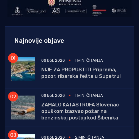
Najnovije objave
06 kol. 2026
1 MIN. ČITANJA
NIJE ZA PROPUSTITI Priprema,
pozor, ribarska fešta u Supetru!
06 kol. 2026
1 MIN. ČITANJA
ZAMALO KATASTROFA Slovenac
opuškom izazvao požar na
benzinskoj postaji kod Šibenika
06 kol. 2026
2 MIN. ČITANJA