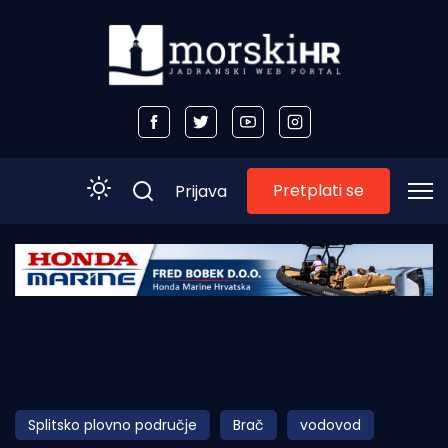
Pretplati se
Prijava
Početna
Morski plus
Morski TV
Obala
Splitsko plovno područje
Brač
vodovod
Otoci