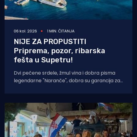
06 kol. 2026
1 MIN. ČITANJA
NIJE ZA PROPUSTITI
Priprema, pozor, ribarska
fešta u Supetru!
Dvi pečene srdele, žmul vina i dobra pisma
legendarne "Naranče", dobra su garancija za
još jednu "NOĆ