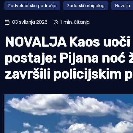
Podvelebitsko područje
Zadarski arhipelag
Novalja
Pomorstvo
Ribolov
03 svibnja 2026
1 min. čitanja
Ekologija
NOVALJA Kaos uoči o
Tradicija i kultura
postaje: Pijana noć 
završili policijskim