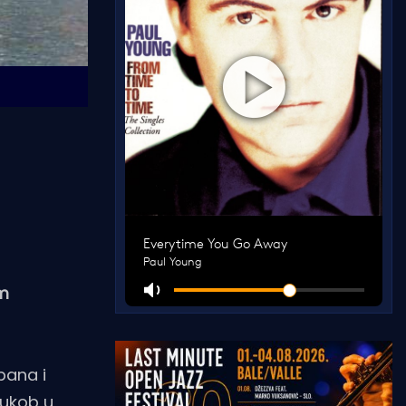
im
pana i
sukob u