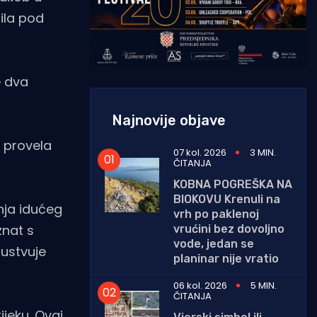
ila pod
e dva
Najnovije objave
e provela
07 kol. 2026
3 MIN.
ČITANJA
KOBNA POGREŠKA NA
BIOKOVU Krenuli na
nja idućeg
vrh po paklenoj
znat s
vrućini bez dovoljno
vode, jedan se
sustvuje
planinar nije vratio
06 kol. 2026
5 MIN.
ČITANJA
ijeku. Ovaj