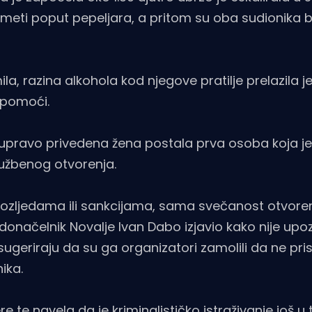
dmeti poput pepeljara, a pritom su oba sudionika b
, razina alkohola kod njegove pratilje prelazila j
e pomoći.
je upravo privedena žena postala prva osoba koja j
službenog otvorenja.
ozljedama ili sankcijama, sama svečanost otvore
adonačelnik Novalje Ivan Dabo izjavio kako nije upo
sugeriraju da su ga organizatori zamolili da ne pri
ika.
re te navela da je kriminalističko istraživanje još u t