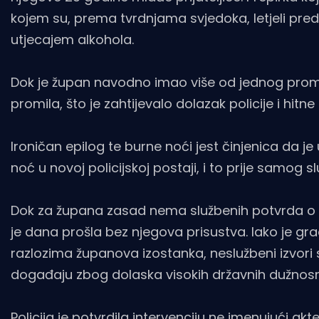
kojem su, prema tvrdnjama svjedoka, letjeli pre
utjecajem alkohola.
Dok je župan navodno imao više od jednog promila
promila, što je zahtijevalo dolazak policije i hitn
Ironičan epilog te burne noći jest činjenica da 
noć u novoj policijskoj postaji, i to prije samog 
Dok za župana zasad nema službenih potvrda o 
je dana prošla bez njegova prisustva. Iako je gr
razlozima županova izostanka, neslužbeni izvori 
događaju zbog dolaska visokih državnih dužnosn
Policija je potvrdila intervenciju ne imenujući akte