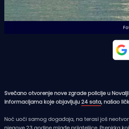
Fot
Svečano otvorenje nove zgrade policije u Novalji
informacijama koje objavljuju
24 sata
, našao lič
Noć uoči samog događaja, na terasi još neotvor
njegove 23 godine mlađe prijateljice. Prepirka koj