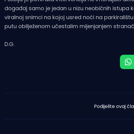
događaj samo je jedan u nizu neobičnih istupa ko
viralnoj snimci na kojoj usred noći na parkirališt
putu obilježenom učestalim mijenjanjem stranač
D.G.
Podijelite ovaj čl