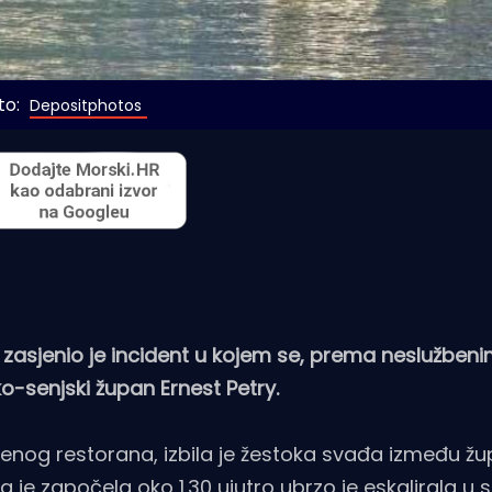
o: 
Depositphotos
 zasjenio je incident u kojem se, prema neslužben
ko-senjski župan Ernest Petry.
enog restorana, izbila je žestoka svađa između žu
a je započela oko 1.30 ujutro ubrzo je eskalirala u 