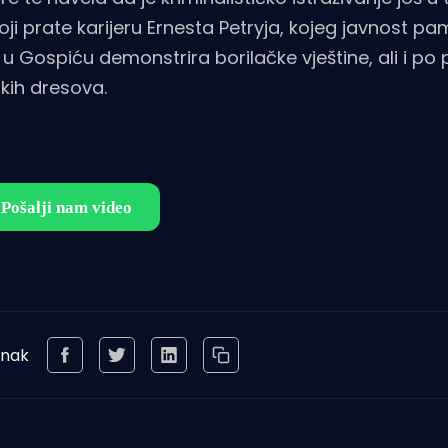
ji prate karijeru Ernesta Petryja, kojeg javnost pa
u u Gospiću demonstrira borilačke vještine, ali i po
kih dresova.
anak