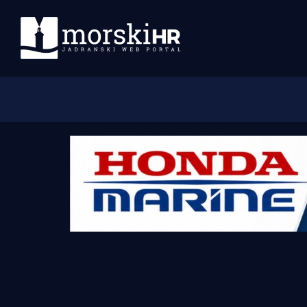
Početna
Morski plus
Morski TV
Obala
Otoci
Turizam i nautika