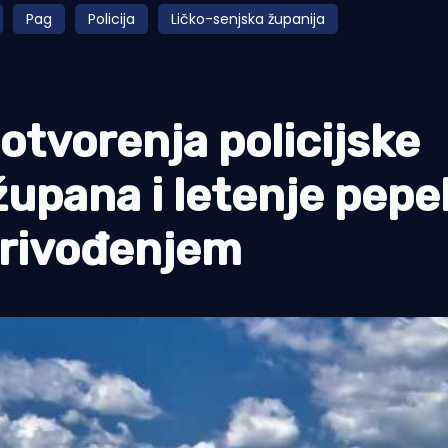
Pag
Policija
Ličko-senjska županija
tvorenja policijske
župana i letenje pepe
 privođenjem