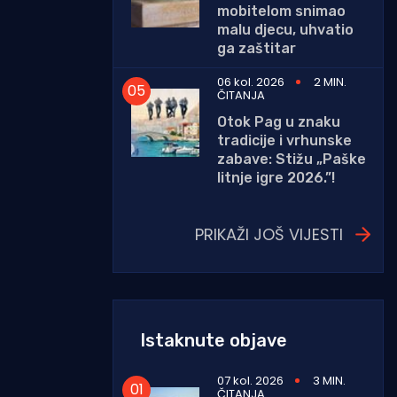
mobitelom snimao
malu djecu, uhvatio
ga zaštitar
06 kol. 2026
2 MIN.
ČITANJA
Otok Pag u znaku
tradicije i vrhunske
zabave: Stižu „Paške
litnje igre 2026.”!
PRIKAŽI JOŠ VIJESTI
Istaknute objave
07 kol. 2026
3 MIN.
ČITANJA