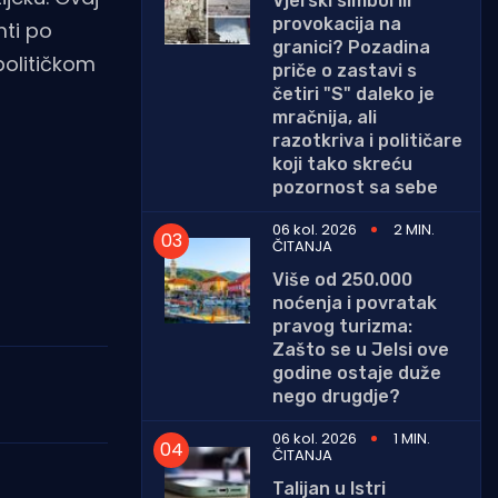
Vjerski simbol ili
provokacija na
mti po
granici? Pozadina
 političkom
priče o zastavi s
četiri "S" daleko je
mračnija, ali
razotkriva i političare
koji tako skreću
pozornost sa sebe
06 kol. 2026
2 MIN.
ČITANJA
Više od 250.000
noćenja i povratak
pravog turizma:
Zašto se u Jelsi ove
godine ostaje duže
nego drugdje?
06 kol. 2026
1 MIN.
ČITANJA
Talijan u Istri