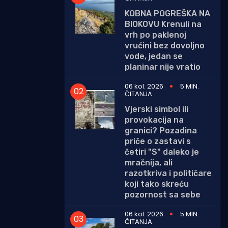
KOBNA POGREŠKA NA
BIOKOVU Krenuli na
vrh po paklenoj
vrućini bez dovoljno
vode, jedan se
planinar nije vratio
06 kol. 2026
5 MIN.
ČITANJA
Vjerski simbol ili
provokacija na
granici? Pozadina
priče o zastavi s
četiri "S" daleko je
mračnija, ali
razotkriva i političare
koji tako skreću
pozornost sa sebe
06 kol. 2026
5 MIN.
ČITANJA