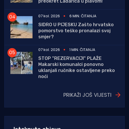
preokret Lađarica u plavom!
07 kol. 2026
6 MIN. ČITANJA
SIDRO U PIJESKU Zašto hrvatsko
pomorstvo teško pronalazi svoj
smjer?
07 kol. 2026
1 MIN. ČITANJA
STOP "REZERVACIJI" PLAŽE
Makarski komunalci ponovno
uklanjali ručnike ostavljene preko
noći
PRIKAŽI JOŠ VIJESTI