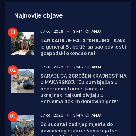
Najnovije objave
07 kol. 2026
3 MIN. ČITANJA
DAN KADA JE PALA "KRAJINA": Kako
je general Stipetić ispisao povijest i
gospodski okončao rat
07 kol. 2026
2 MIN. ČITANJA
SARAJLIJA ZGROŽEN KRAJNOSTIMA
U MAKARSKOJ: "Ja sam bježao u
poderanim farmerkama, a
ukrajinski tajkuni divljaju u
Poršeima dok im domovina gori!"
07 kol. 2026
3 MIN. ČITANJA
Od sudara i zadnjeg mjesta do
povijesnog srebra: Nevjerojatan