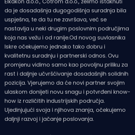
Elkakon d.o.o., Cotrom d.o.o., želimo istaknuti
da je dosadašnja dugogodišnja suradnja bila
uspješna, te da tu ne završava, već se
nastavlja u neki drugim poslovnim područjima
koja nas vežu i od ranije.Od novog suvlasnika
Iskre očekujemo jednako tako dobru i
kvalitetnu suradnju i partnerski odnos. Ovu
promjenu vidimo samo kao povoljnu priliku za
rast i daljnje učvršćivanje dosadašnjih solidnih
pozicija. Vjerujemo da će novi partner svojim
ulaskom donijeti novu snagu i potvrđeni know-
how iz različitih industrijskih područja.
Ujedinjujući svoja i njihova znanja, očekujemo
daljnji razvoj i jačanje poslovanja.