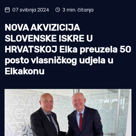
07 svibnja 2024
3 min. čitanja
Turizam i nautika
Pomorstvo
NOVA AKVIZICIJA
Ribolov
SLOVENSKE ISKRE U
HRVATSKOJ Elka preuzela 50
Ekologija
posto vlasničkog udjela u
Tradicija i kultura
Elkakonu