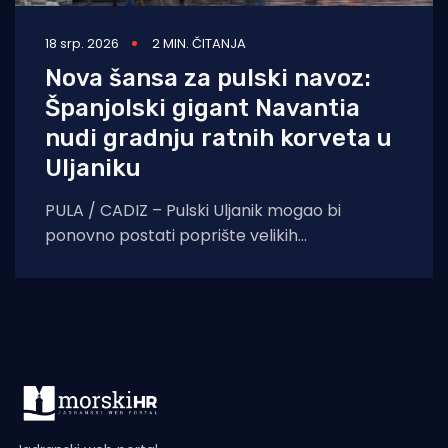
18 srp. 2026
2 MIN. ČITANJA
Nova šansa za pulski navoz:
Španjolski gigant Navantia
nudi gradnju ratnih korveta u
Uljaniku
PULA / CADIZ – Pulski Uljanik mogao bi
ponovno postati poprište velikih
brodograđevnih projekata. Uljanik
brodogradnja potpisala je memorandum o
razumijevanju sa