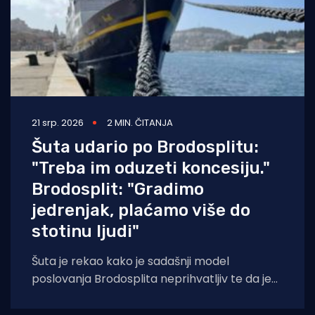
21 srp. 2026
2 MIN. ČITANJA
Šuta udario po Brodosplitu:
"Treba im oduzeti koncesiju."
Brodosplit: "Gradimo
jedrenjak, plaćamo više do
stotinu ljudi"
Šuta je rekao kako je sadašnji model
poslovanja Brodosplita neprihvatljiv te da je
zbog dugotrajnog predstečajnog postupka
grad izgubio milijune