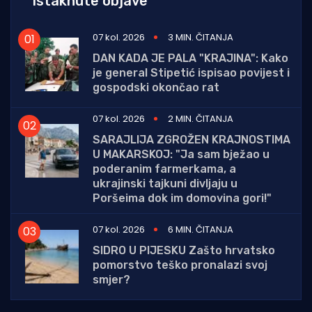
Istaknute objave
07 kol. 2026
3 MIN. ČITANJA
DAN KADA JE PALA "KRAJINA": Kako
je general Stipetić ispisao povijest i
gospodski okončao rat
07 kol. 2026
2 MIN. ČITANJA
SARAJLIJA ZGROŽEN KRAJNOSTIMA
U MAKARSKOJ: "Ja sam bježao u
poderanim farmerkama, a
ukrajinski tajkuni divljaju u
Poršeima dok im domovina gori!"
07 kol. 2026
6 MIN. ČITANJA
SIDRO U PIJESKU Zašto hrvatsko
pomorstvo teško pronalazi svoj
smjer?