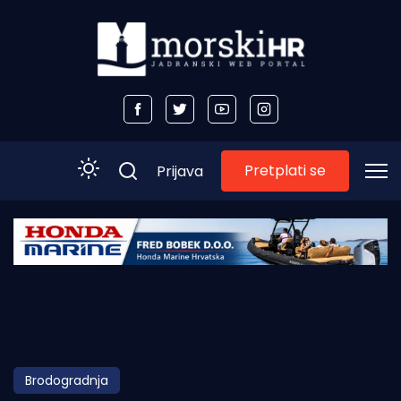
Pretplati se
Prijava
Početna
Morski plus
Morski TV
Obala
Brodogradnja
Otoci