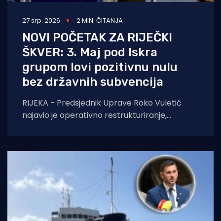
27 srp. 2026
2 MIN. ČITANJA
NOVI POČETAK ZA RIJEČKI
ŠKVER: 3. Maj pod Iskra
grupom lovi pozitivnu nulu
bez državnih subvencija
RIJEKA - Predsjednik Uprave Roko Vuletić
najavio je operativno restrukturiranje,
racionalizaciju troškova i borbu za nove
ugovore. Bez pomiša države, cilj