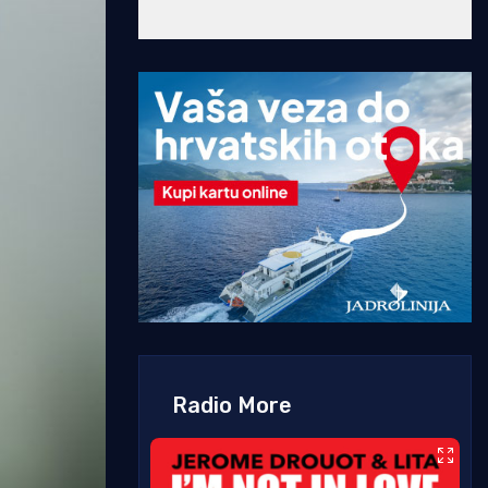
Radio More