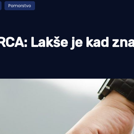
Pomorstvo
A: Lakše je kad zna
j