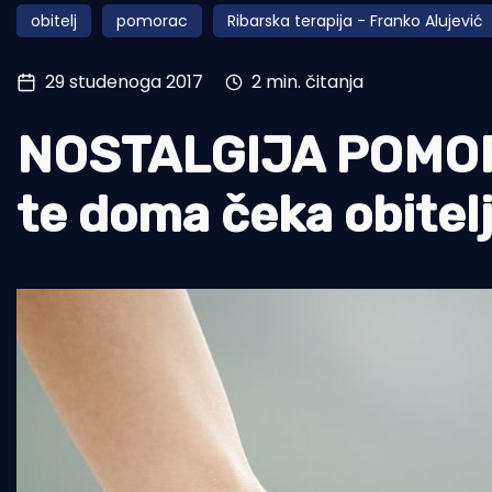
obitelj
pomorac
Ribarska terapija - Franko Alujević
Pomorstvo
Ribolov
29 studenoga 2017
2 min. čitanja
Ekologija
NOSTALGIJA POMORC
Tradicija i kultura
te doma čeka obitel