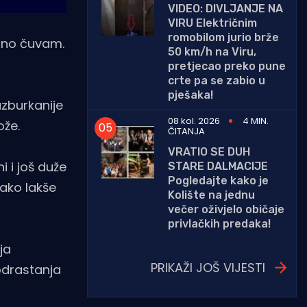
VIDEO: DIVLJANJE NA
VIRU Električnim
romobilom jurio brže
orno čuvam.
50 km/h na Viru,
pretjecao preko pune
crte pa se zabio u
pješaka!
uzburkanije
08 kol. 2026
4 MIN.
ože.
ČITANJA
VRATIO SE DUH
i i još duže
STARE DALMACIJE
Pogledajte kako je
kako lakše
Kolište na jednu
večer oživjelo običaje
privlačkih predaka!
ja
PRIKAŽI JOŠ VIJESTI
odrastanja