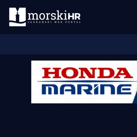
Početna
Morski plus
Morski TV
Obala
Otoci
Turizam i nautika