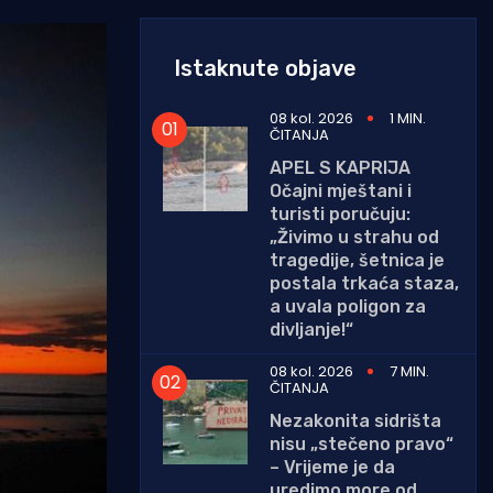
Istaknute objave
08 kol. 2026
1 MIN.
ČITANJA
APEL S KAPRIJA
Očajni mještani i
turisti poručuju:
„Živimo u strahu od
tragedije, šetnica je
postala trkaća staza,
a uvala poligon za
divljanje!“
08 kol. 2026
7 MIN.
ČITANJA
Nezakonita sidrišta
nisu „stečeno pravo“
– Vrijeme je da
uredimo more od