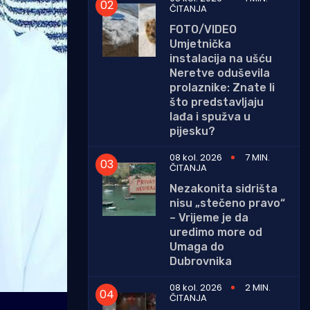
ČITANJA
FOTO/VIDEO
Umjetnička
instalacija na ušću
Neretve oduševila
prolaznike: Znate li
što predstavljaju
lađa i spužva u
pijesku?
08 kol. 2026
7 MIN.
ČITANJA
Nezakonita sidrišta
nisu „stečeno pravo“
– Vrijeme je da
uredimo more od
Umaga do
Dubrovnika
08 kol. 2026
2 MIN.
ČITANJA