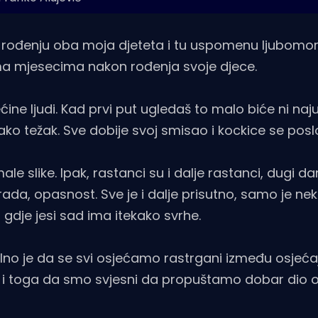
i rođenju oba moja djeteta i tu uspomenu ljubom
oma mjesecima nakon rođenja svoje djece.
ćine ljudi. Kad prvi put ugledaš to malo biće ni naj
ako težak. Sve dobije svoj smisao i kockice se posl
le slike. Ipak, rastanci su i dalje rastanci, dugi dan
i rada, opasnost. Sve je i dalje prisutno, samo je ne
 gdje jesi sad ima itekako svrhe.
lno je da se svi osjećamo rastrgani između osjeća
e i toga da smo svjesni da propuštamo dobar dio 