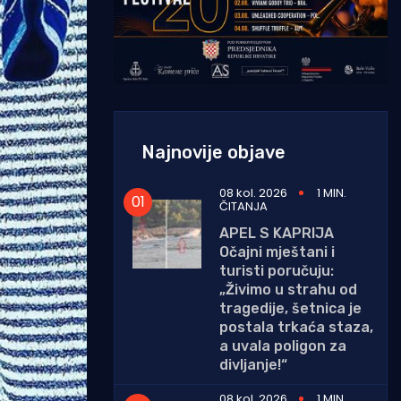
Najnovije objave
08 kol. 2026
1 MIN.
ČITANJA
APEL S KAPRIJA
Očajni mještani i
turisti poručuju:
„Živimo u strahu od
tragedije, šetnica je
postala trkaća staza,
a uvala poligon za
divljanje!“
08 kol. 2026
1 MIN.