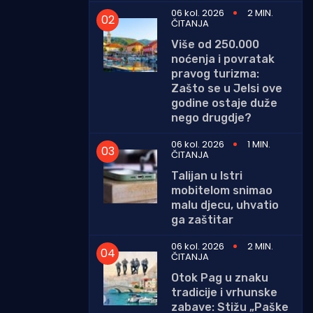
06 kol. 2026
2 MIN.
ČITANJA
Više od 250.000
noćenja i povratak
pravog turizma:
Zašto se u Jelsi ove
godine ostaje duže
nego drugdje?
06 kol. 2026
1 MIN.
ČITANJA
Talijan u Istri
mobitelom snimao
malu djecu, uhvatio
ga zaštitar
06 kol. 2026
2 MIN.
ČITANJA
Otok Pag u znaku
tradicije i vrhunske
zabave: Stižu „Paške