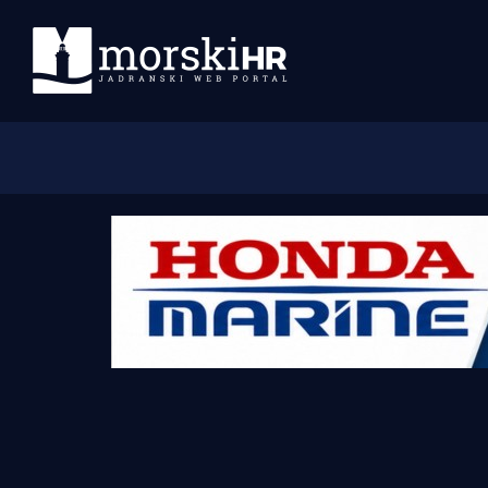
Početna
Morski plus
Morski TV
Obala
Otoci
Turizam i nautika