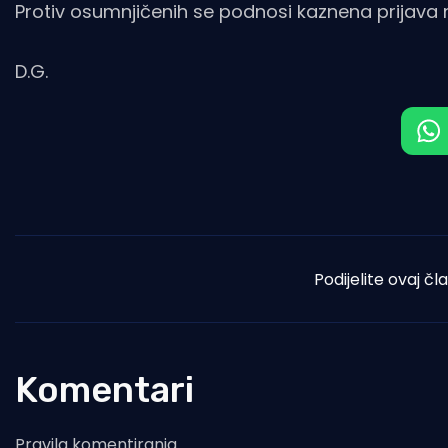
Protiv osumnjičenih se podnosi kaznena prijav
D.G.
Podijelite ovaj čl
Komentari
Pravila komentiranja