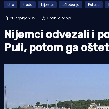
Istra
krađa
Nijemci
oštećenje
Policija
Pomorstvo
Ribolov
26 srpnja 2021
1 min. čitanja
Ekologija
Nijemci odvezali i po
Tradicija i kultura
Puli, potom ga ošteti