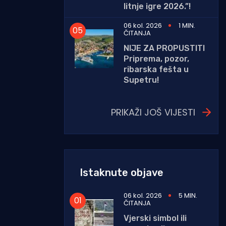
litnje igre 2026.”!
06 kol. 2026
1 MIN.
ČITANJA
NIJE ZA PROPUSTITI
Priprema, pozor,
ribarska fešta u
Supetru!
PRIKAŽI JOŠ VIJESTI
Istaknute objave
06 kol. 2026
5 MIN.
ČITANJA
Vjerski simbol ili