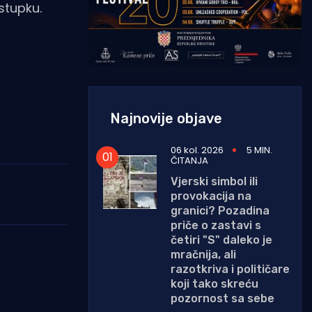
stupku.
Najnovije objave
06 kol. 2026
5 MIN.
ČITANJA
Vjerski simbol ili
provokacija na
granici? Pozadina
priče o zastavi s
četiri "S" daleko je
mračnija, ali
razotkriva i političare
koji tako skreću
pozornost sa sebe