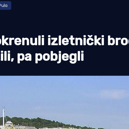
Pula
krenuli izletnički br
li, pa pobjegli