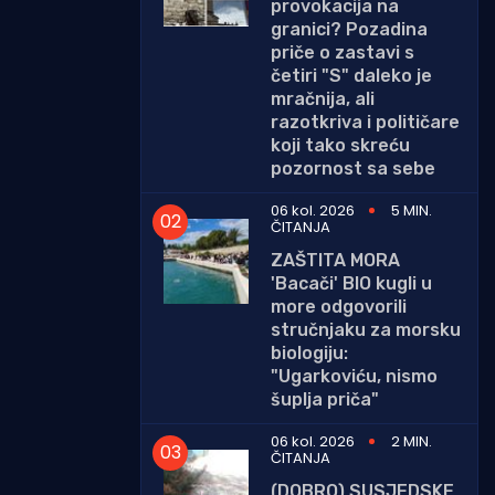
provokacija na
granici? Pozadina
priče o zastavi s
četiri "S" daleko je
mračnija, ali
razotkriva i političare
koji tako skreću
pozornost sa sebe
06 kol. 2026
5 MIN.
ČITANJA
ZAŠTITA MORA
'Bacači' BIO kugli u
more odgovorili
stručnjaku za morsku
biologiju:
"Ugarkoviću, nismo
šuplja priča"
06 kol. 2026
2 MIN.
ČITANJA
(DOBRO) SUSJEDSKE