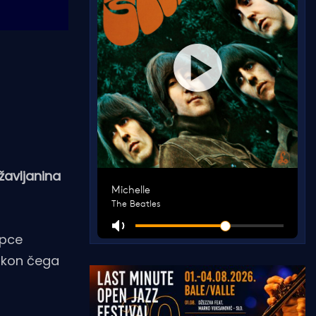
žavljanina
opce
nakon čega