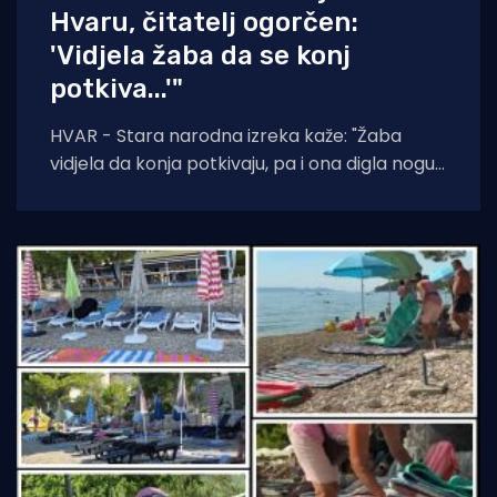
Hvaru, čitatelj ogorčen:
'Vidjela žaba da se konj
potkiva...'"
HVAR - Stara narodna izreka kaže: "Žaba
vidjela da konja potkivaju, pa i ona digla nogu."
Čini se da