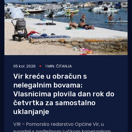
05 kol. 2026
1 MIN. ČITANJA
Vir kreće u obračun s
nelegalnim bovama:
Vlasnicima plovila dan rok do
četvrtka za samostalno
uklanjanje
VIR – Pomorsko redarstvo Općine Vir, u
suradnji s nadležnom Lučkom kapetanijom,