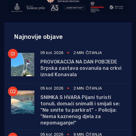
Najnovije objave
05 kol. 2026
2 MIN. ČITANJA
PROVOKACIJA NA DAN POBJEDE
Srpska zastava osvanula na crkvi
iznad Konavala
05 kol. 2026
2 MIN. ČITANJA
SNIMKA S HVARA Pijani turisti
tonuli, domaći snimalli i smijali se:
"Ne smite tu parkirat" - Policija:
"Nema kaznenog djela za
nepomaganje!"
05 kol. 2026
9 MIN. ČITANJA