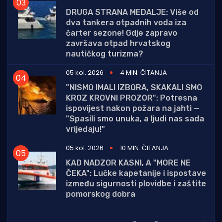
DRUGA STRANA MEDALJE: Više od
dva tankera otpadnih voda iza
čarter sezone! Gdje zapravo
završava otpad hrvatskog
nautičkog turizma?
05 kol. 2026
4 MIN. ČITANJA
"NISMO IMALI IZBORA, SKAKALI SMO
KROZ KROVNI PROZOR": Potresna
ispovijest nakon požara na jahti —
"Spasili smo unuka, a ljudi nas sada
vrijeđaju!"
05 kol. 2026
10 MIN. ČITANJA
KAD NADZOR KASNI, A "MORE NE
ČEKA": Lučke kapetanije i ispostave
između sigurnosti plovidbe i zaštite
pomorskog dobra