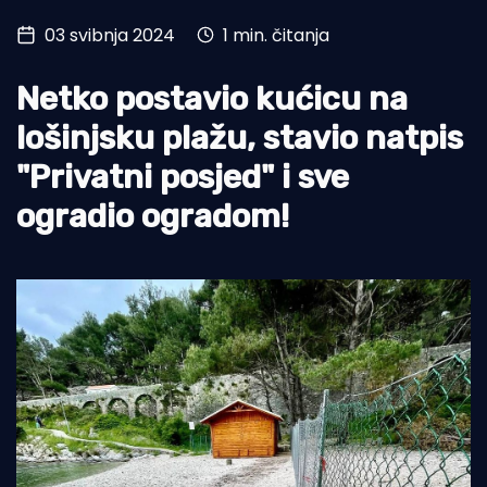
03 svibnja 2024
1 min. čitanja
Turizam i nautika
Pomorstvo
Netko postavio kućicu na
Ribolov
lošinjsku plažu, stavio natpis
"Privatni posjed" i sve
Ekologija
ogradio ogradom!
Tradicija i kultura