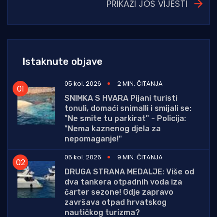
PRIKAŽI JOŠ VIJESTI
Istaknute objave
05 kol. 2026
2 MIN. ČITANJA
SNIMKA S HVARA Pijani turisti
tonuli, domaći snimalli i smijali se:
"Ne smite tu parkirat" - Policija:
"Nema kaznenog djela za
nepomaganje!"
05 kol. 2026
9 MIN. ČITANJA
DRUGA STRANA MEDALJE: Više od
dva tankera otpadnih voda iza
čarter sezone! Gdje zapravo
završava otpad hrvatskog
nautičkog turizma?