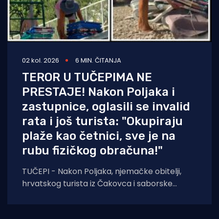
02 kol. 2026
6 MIN. ČITANJA
TEROR U TUČEPIMA NE
PRESTAJE! Nakon Poljaka i
zastupnice, oglasili se invalid
rata i još turista: "Okupiraju
plaže kao četnici, sve je na
rubu fizičkog obračuna!"
TUČEPI - Nakon Poljaka, njemačke obitelji,
hrvatskog turista iz Čakovca i saborske
zastupnice, još jedna obitelj iz Bosne i
Hercegovine javlja