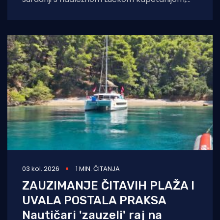
pokreće veliku akciju uklanjanja svih
nelegalno postavljenih naprava za
03 kol. 2026
1 MIN. ČITANJA
ZAUZIMANJE ČITAVIH PLAŽA I
UVALA POSTALA PRAKSA
Nautičari 'zauzeli' raj na