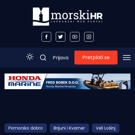
Pretplati se
Prijava
Početna
Morski plus
Morski TV
Obala
Pomorsko dobro
Brijuni i Kvarner
Veli Lošinj
Otoci