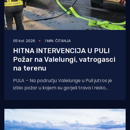
05 kol. 2026
1 MIN. ČITANJA
HITNA INTERVENCIJA U PULI
Požar na Valelungi, vatrogasci
na terenu
PULA – Na području Valelunge u Puli jutros je
izbio požar u kojem su gorjeli trava i nisko
raslinje. Dojava o