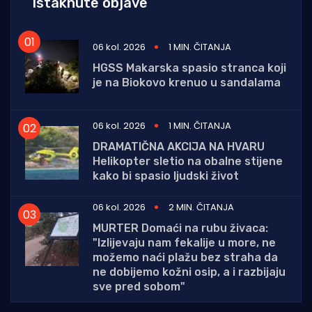
Istaknute objave
06 kol. 2026
1 MIN. ČITANJA
HGSS Makarska spasio stranca koji
je na Biokovo krenuo u sandalama
06 kol. 2026
1 MIN. ČITANJA
DRAMATIČNA AKCIJA NA HVARU
Helikopter sletio na obalne stijene
kako bi spasio ljudski život
06 kol. 2026
2 MIN. ČITANJA
MURTER Domaći na rubu živaca:
"Izlijevaju nam fekalije u more, ne
možemo naći plažu bez straha da
ne dobijemo kožni osip, a i razbijaju
sve pred sobom"