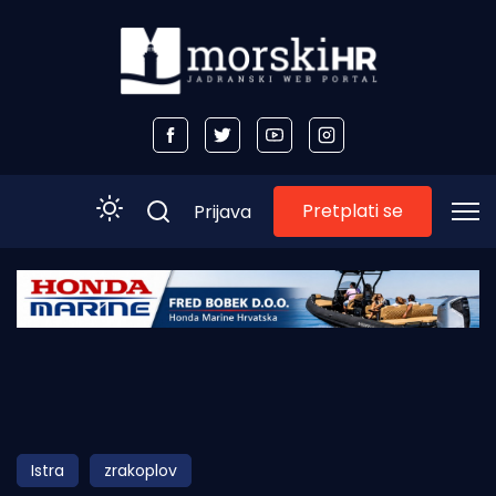
Pretplati se
Prijava
Početna
Morski plus
Morski TV
Obala
Istra
zrakoplov
Otoci