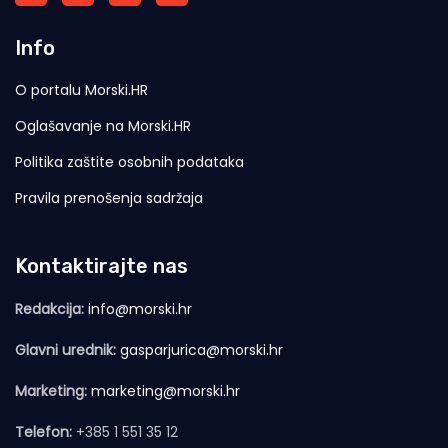
Info
O portalu Morski.HR
Oglašavanje na Morski.HR
Politika zaštite osobnih podataka
Pravila prenošenja sadržaja
Kontaktirajte nas
Redakcija:
info@morski.hr
Glavni urednik:
gasparjurica@morski.hr
Marketing:
marketing@morski.hr
Telefon:
+385 1 551 35 12