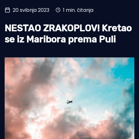
20 svibnja 2023
1 min. čitanja
Turizam i nautika
Pomorstvo
NESTAO ZRAKOPLOV! Kretao
Ribolov
se iz Maribora prema Puli
Ekologija
Tradicija i kultura