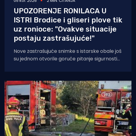
05 kol. 2026
2 MIN. ČITANJA
UPOZORENJE RONILACA U
ISTRI Brodice i gliseri plove tik
uz ronioce: "Ovakve situacije
postaju zastrašujuće!"
Nove zastrašujuće snimke s istarske obale još
su jednom otvorile goruće pitanje sigurnosti
na moru tijekom ljetnih mjeseci. Naime, duž