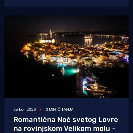
ulice Splita ili pak party-scena
05 kol. 2026
3 MIN. ČITANJA
Romantična Noć svetog Lovre
na rovinjskom Velikom molu -