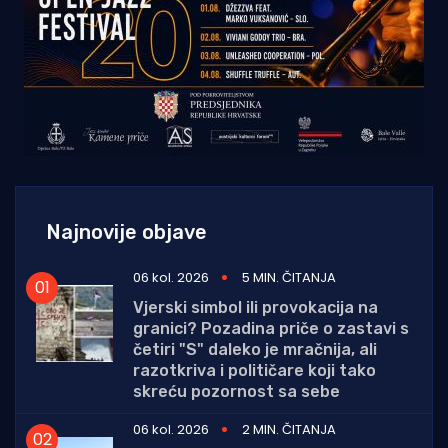
Najnovije objave
06 kol. 2026
5 MIN. ČITANJA
Vjerski simbol ili provokacija na
granici? Pozadina priče o zastavi s
četiri "S" daleko je mračnija, ali
razotkriva i političare koji tako
skreću pozornost sa sebe
06 kol. 2026
2 MIN. ČITANJA