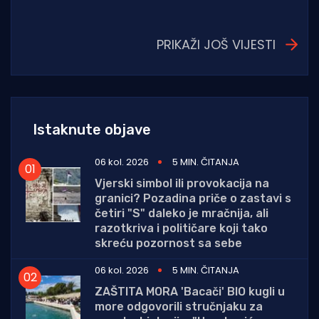
PRIKAŽI JOŠ VIJESTI
Istaknute objave
06 kol. 2026
5 MIN. ČITANJA
Vjerski simbol ili provokacija na
granici? Pozadina priče o zastavi s
četiri "S" daleko je mračnija, ali
razotkriva i političare koji tako
skreću pozornost sa sebe
06 kol. 2026
5 MIN. ČITANJA
ZAŠTITA MORA 'Bacači' BIO kugli u
more odgovorili stručnjaku za