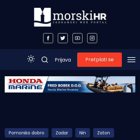
Pretplati se
Prijava
Početna
Morski plus
Morski TV
Obala
Pomorsko dobro
Zadar
Nin
Zaton
Otoci