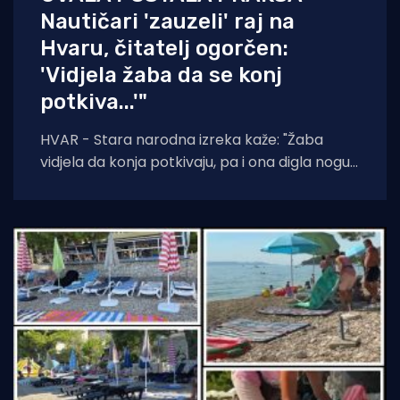
Nautičari 'zauzeli' raj na
Hvaru, čitatelj ogorčen:
'Vidjela žaba da se konj
potkiva...'"
HVAR - Stara narodna izreka kaže: "Žaba
vidjela da konja potkivaju, pa i ona digla nogu."
Čini se da