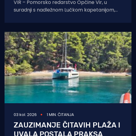
VIR – Pomorsko redarstvo Općine Vir, u
suradnji s nadležnom Lučkom kapetanijom,
pokreće veliku akciju uklanjanja svih
nelegalno postavljenih naprava za
03 kol. 2026
1 MIN. ČITANJA
ZAUZIMANJE ČITAVIH PLAŽA I
UVALA POSTALA PRAKSA