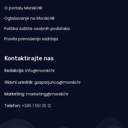
O portalu Morski.HR
Oglašavanje na Morski.HR
Politika zaštite osobnih podataka
Pravila prenošenja sadržaja
Kontaktirajte nas
Redakcija:
info@morski.hr
Glavni urednik:
gasparjurica@morski.hr
Marketing:
marketing@morski.hr
Telefon:
+385 1 551 35 12