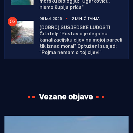
morsku biologiju: "Ugarkoviću,
nismo šuplja priča"
06 kol. 2026
2 MIN. ČITANJA
(DOBRO) SUSJEDSKE LUDOSTI
Čitatelj: "Postavio je ilegalnu
kanalizacijsku cijev na mojoj parceli
tik iznad mora!" Optuženi susjed:
"Pojma nemam o toj cijevi"
Vezane objave