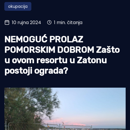
okupacija
Turizam i nautika
Pomorstvo
10 rujna 2024
1 min. čitanja
Ribolov
NEMOGUĆ PROLAZ
Ekologija
POMORSKIM DOBROM Zašto
Tradicija i kultura
u ovom resortu u Zatonu
postoji ograda?