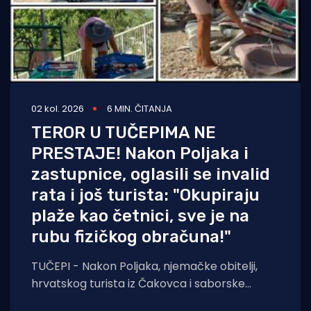
02 kol. 2026
6 MIN. ČITANJA
TEROR U TUČEPIMA NE
PRESTAJE! Nakon Poljaka i
zastupnice, oglasili se invalid
rata i još turista: "Okupiraju
plaže kao četnici, sve je na
rubu fizičkog obračuna!"
TUČEPI - Nakon Poljaka, njemačke obitelji,
hrvatskog turista iz Čakovca i saborske
zastupnice, još jedna obitelj iz Bosne i