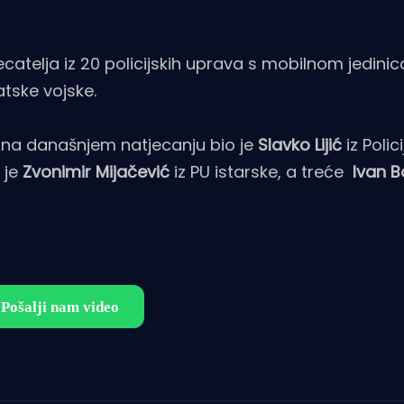
jecatelja iz 20 policijskih uprava s mobilnom jedini
atske vojske.
ti na današnjem natjecanju bio je
Slavko Lijić
iz Polic
 je
Zvonimir Mijačević
iz PU istarske, a treće
Ivan 