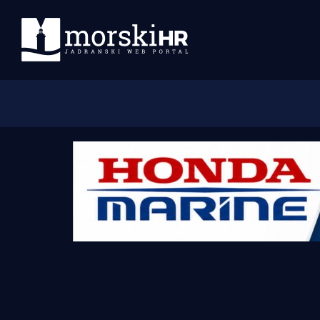
Početna
Morski plus
Morski TV
Obala
Otoci
Turizam i nautika