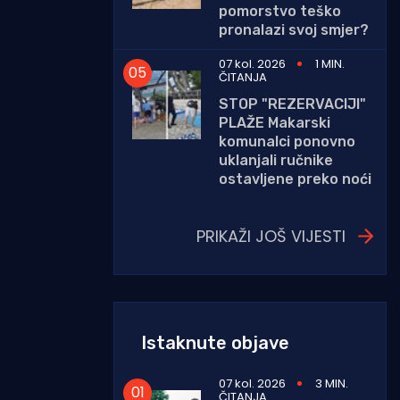
pomorstvo teško
pronalazi svoj smjer?
07 kol. 2026
1 MIN.
ČITANJA
STOP "REZERVACIJI"
PLAŽE Makarski
komunalci ponovno
uklanjali ručnike
ostavljene preko noći
PRIKAŽI JOŠ VIJESTI
Istaknute objave
07 kol. 2026
3 MIN.
ČITANJA