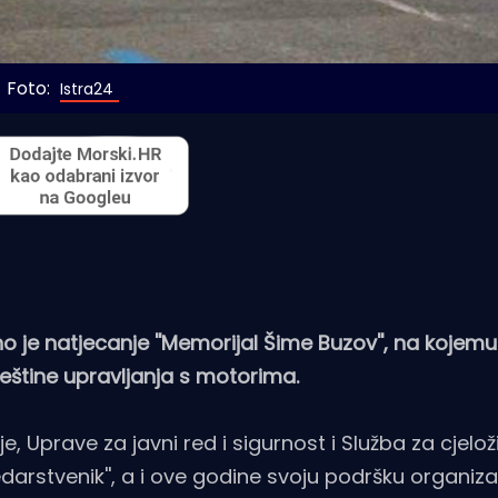
Foto: 
Istra24
 je natjecanje ''Memorijal Šime Buzov'', na kojemu 
vještine upravljanja s motorima.
e, Uprave za javni red i sigurnost i Služba za cjelo
edarstvenik'', a i ove godine svoju podršku organizac