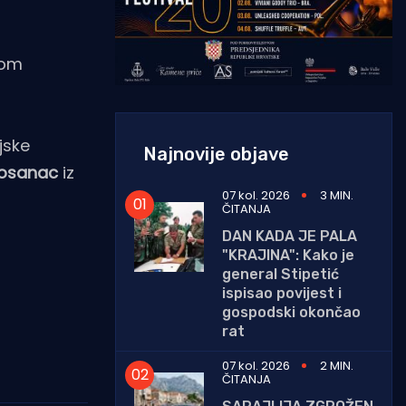
com
ijske
Najnovije objave
Bosanac
iz
07 kol. 2026
3 MIN.
ČITANJA
DAN KADA JE PALA
"KRAJINA": Kako je
general Stipetić
ispisao povijest i
gospodski okončao
rat
07 kol. 2026
2 MIN.
ČITANJA