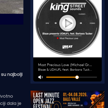
su najbolji
životno
iji dala je