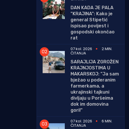
DAN KADA JE PALA
"KRAJINA": Kako je
general Stipetić
ispisao povijest i
gospodski okončao
rat
07 kol. 2026
2 MIN.
ČITANJA
SARAJLIJA ZGROŽEN
KRAJNJOSTIMA U
MAKARSKOJ: "Ja sam
bježao u poderanim
farmerkama, a
ukrajinski tajkuni
divljaju u Poršeima
dok im domovina
gori!"
07 kol. 2026
6 MIN.
ČITANJA