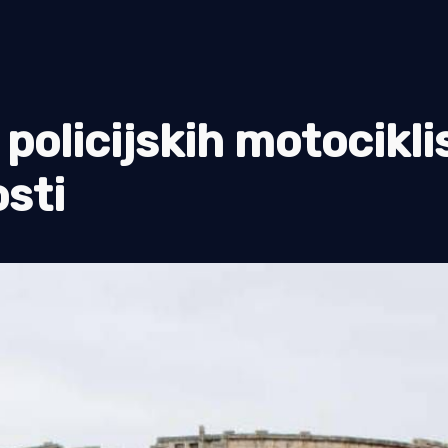
 policijskih motocikli
osti