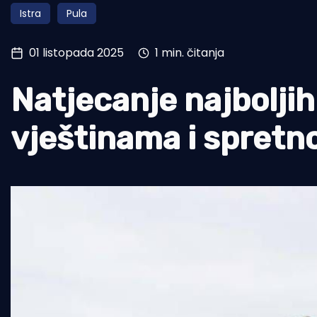
Istra
Pula
Pomorstvo
Ribolov
01 listopada 2025
1 min. čitanja
Ekologija
Natjecanje najboljih
Tradicija i kultura
vještinama i spretn