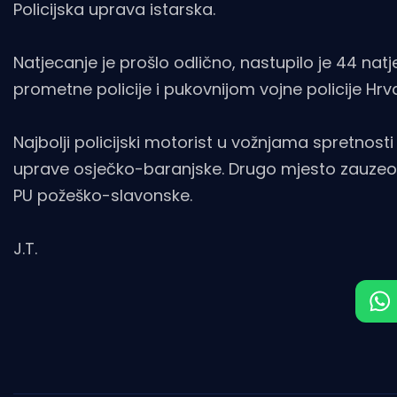
Policijska uprava istarska.
Natjecanje je prošlo odlično, nastupilo je 44 nat
prometne policije i pukovnijom vojne policije Hrv
Najbolji policijski motorist u vožnjama spretnos
uprave osječko-baranjske. Drugo mjesto zauzeo
PU požeško-slavonske.
J.T.