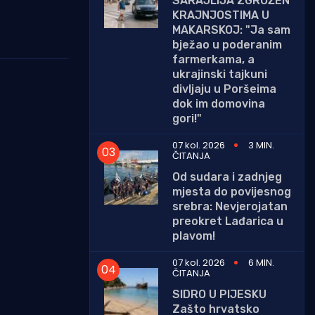
SARAJLIJA ZGROŽEN
KRAJNJOSTIMA U
MAKARSKOJ: "Ja sam
bježao u poderanim
farmerkama, a
ukrajinski tajkuni
divljaju u Poršeima
dok im domovina
gori!"
07 kol. 2026
3 MIN.
ČITANJA
Od sudara i zadnjeg
mjesta do povijesnog
srebra: Nevjerojatan
preokret Lađarica u
plavom!
07 kol. 2026
6 MIN.
ČITANJA
SIDRO U PIJESKU
Zašto hrvatsko