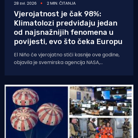
28 svi. 2026
2 MIN. ČITANJA
Vjerojatnost je čak 98%:
Klimatolozi predviđaju jedan
od najsnažnijih fenomena u
povijesti, evo što čeka Europu
El Niño će vjerojatno stići kasnije ove godine,
objavila je svemirska agencija NASA,
tumačeći podatke o razini mora koje je