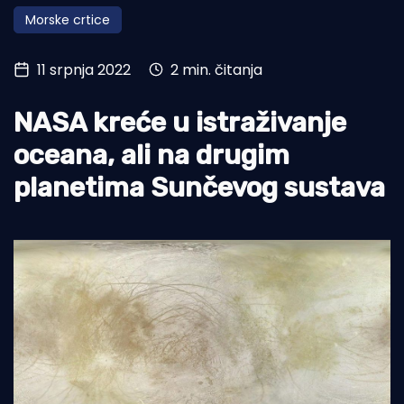
Morske crtice
Turizam i nautika
Pomorstvo
11 srpnja 2022
2 min. čitanja
Ribolov
NASA kreće u istraživanje
Ekologija
oceana, ali na drugim
Tradicija i kultura
planetima Sunčevog sustava