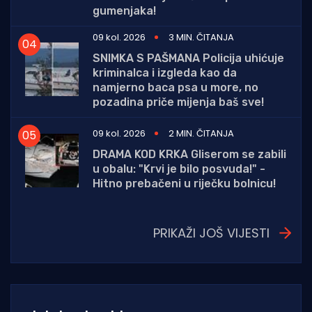
gumenjaka!
09 kol. 2026
3 MIN. ČITANJA
SNIMKA S PAŠMANA Policija uhićuje
kriminalca i izgleda kao da
namjerno baca psa u more, no
pozadina priče mijenja baš sve!
09 kol. 2026
2 MIN. ČITANJA
DRAMA KOD KRKA Gliserom se zabili
u obalu: "Krvi je bilo posvuda!" -
Hitno prebačeni u riječku bolnicu!
PRIKAŽI JOŠ VIJESTI