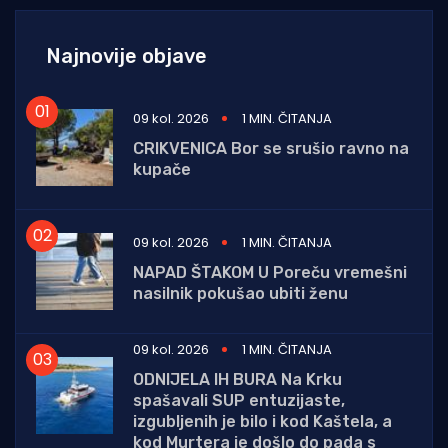
Najnovije objave
09 kol. 2026
1 MIN. ČITANJA
CRIKVENICA Bor se srušio ravno na
kupače
09 kol. 2026
1 MIN. ČITANJA
NAPAD ŠTAKOM U Poreču vremešni
nasilnik pokušao ubiti ženu
09 kol. 2026
1 MIN. ČITANJA
ODNIJELA IH BURA Na Krku
spašavali SUP entuzijaste,
izgubljenih je bilo i kod Kaštela, a
kod Murtera je došlo do pada s