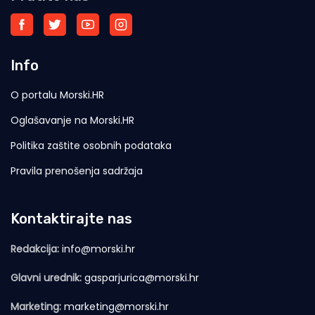
Info
O portalu Morski.HR
Oglašavanje na Morski.HR
Politika zaštite osobnih podataka
Pravila prenošenja sadržaja
Kontaktirajte nas
Redakcija:
info@morski.hr
Glavni urednik:
gasparjurica@morski.hr
Marketing:
marketing@morski.hr