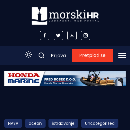
Pretplati se
Prijava
Početna
Morski plus
Morski TV
Obala
NASA
ocean
istraživanje
Uncategorized
Otoci