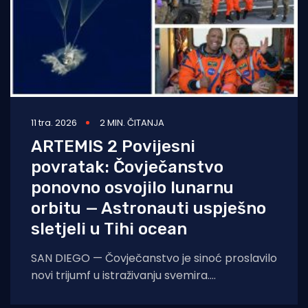
11 tra. 2026
2 MIN. ČITANJA
ARTEMIS 2 Povijesni
povratak: Čovječanstvo
ponovno osvojilo lunarnu
orbitu — Astronauti uspješno
sletjeli u Tihi ocean
SAN DIEGO — Čovječanstvo je sinoć proslavilo
novi trijumf u istraživanju svemira.
Kapsula Orion misije Artemis II uspješno je