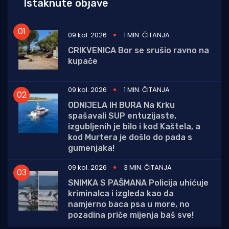
Istaknute objave
09 kol. 2026
1 MIN. ČITANJA
CRIKVENICA Bor se srušio ravno na
kupače
09 kol. 2026
1 MIN. ČITANJA
ODNIJELA IH BURA Na Krku
spašavali SUP entuzijaste,
izgubljenih je bilo i kod Kaštela, a
kod Murtera je došlo do pada s
gumenjaka!
09 kol. 2026
3 MIN. ČITANJA
SNIMKA S PAŠMANA Policija uhićuje
kriminalca i izgleda kao da
namjerno baca psa u more, no
pozadina priče mijenja baš sve!