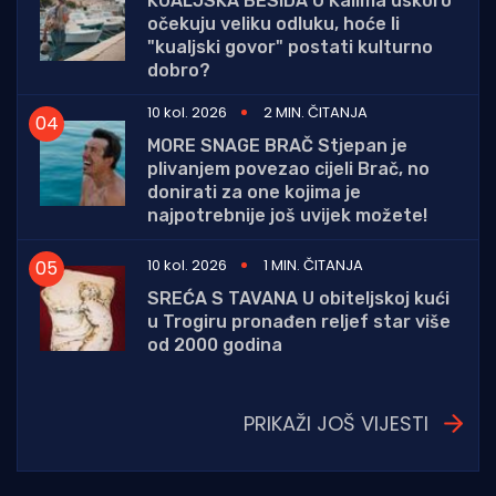
KUALJSKA BESIDA U Kalima uskoro
očekuju veliku odluku, hoće li
"kualjski govor" postati kulturno
dobro?
10 kol. 2026
2 MIN. ČITANJA
MORE SNAGE BRAČ Stjepan je
plivanjem povezao cijeli Brač, no
donirati za one kojima je
najpotrebnije još uvijek možete!
10 kol. 2026
1 MIN. ČITANJA
SREĆA S TAVANA U obiteljskoj kući
u Trogiru pronađen reljef star više
od 2000 godina
PRIKAŽI JOŠ VIJESTI