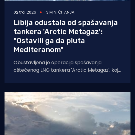
02 tra. 2026
3 MIN. ČITANJA
Libija odustala od spašavanja
tankera 'Arctic Metagaz':
"Ostavili ga da pluta
Mediteranom"
Obustavljena je operacija spašavanja
oštećenog LNG tankera 'Arctic Metagaz', koji
se sada nalazi bez nadzora u središnjem
Mediteranu,