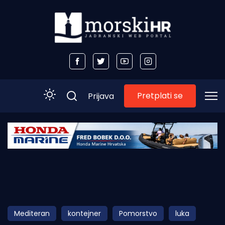
Pretplati se
Prijava
Početna
Morski plus
Morski TV
Obala
Mediteran
kontejner
Pomorstvo
luka
Otoci