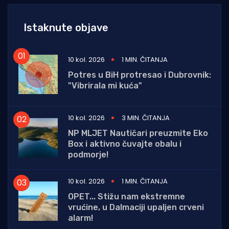
Istaknute objave
10 kol. 2026
1 MIN. ČITANJA
Potres u BiH protresao i Dubrovnik:
"Vibrirala mi kuća"
10 kol. 2026
3 MIN. ČITANJA
NP MLJET Nautičari preuzmite Eko
Box i aktivno čuvajte obalu i
podmorje!
10 kol. 2026
1 MIN. ČITANJA
OPET... Stižu nam ekstremne
vrućine, u Dalmaciji upaljen crveni
alarm!