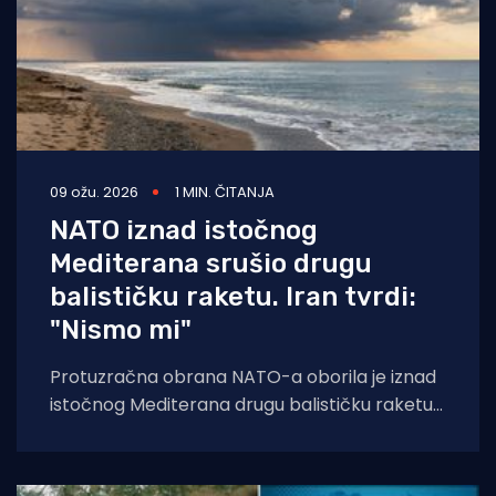
09 ožu. 2026
1 MIN. ČITANJA
NATO iznad istočnog
Mediterana srušio drugu
balističku raketu. Iran tvrdi:
"Nismo mi"
Protuzračna obrana NATO-a oborila je iznad
istočnog Mediterana drugu balističku raketu
koja je ispaljena iz Irana. Raketa je ušla