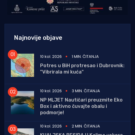
Najnovije objave
10 kol. 2026
1 MIN. ČITANJA
Potres u BiH protresao i Dubrovnik:
"Vibrirala mi kuća"
10 kol. 2026
3 MIN. ČITANJA
NP MLJET Nautičari preuzmite Eko
Box i aktivno čuvajte obalu i
podmorje!
10 kol. 2026
2 MIN. ČITANJA