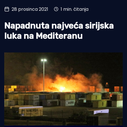
28 prosinca 2021
1 min. čitanja
Turizam i nautika
Pomorstvo
Napadnuta najveća sirijska
Ribolov
luka na Mediteranu
Ekologija
Tradicija i kultura