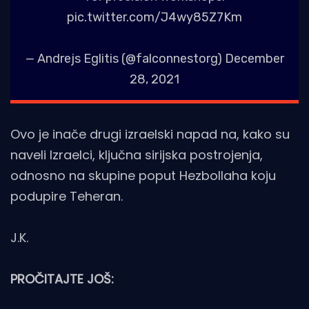
pic.twitter.com/J4wy85Z7Km
— Andrejs Eglitis (@falconnestorg)
December
28, 2021
Ovo je inače drugi izraelski napad na, kako su
naveli Izraelci, ključna sirijska postrojenja,
odnosno na skupine poput Hezbollaha koju
podupire Teheran.
J.K.
PROČITAJTE JOŠ: