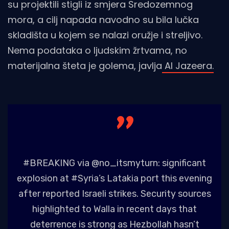
su projektili stigli iz smjera Sredozemnog
mora, a cilj napada navodno su bila lučka
skladišta u kojem se nalazi oružje i streljivo.
Nema podataka o ljudskim žrtvama, no
materijalna šteta je golema, javlja
Al Jazeera.
#BREAKING
via
@no_itsmyturn
: significant
explosion at
#Syria
’s Latakia port this evening
after reported Israeli strikes. Security sources
highlighted to Walla in recent days that
deterrence is strong as Hezbollah hasn’t