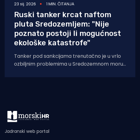
23 sij. 2026
1 MIN. ČITANJA
Ruski tanker krcat naftom
pluta Sredozemljem: "Nije
poznato postoji li mogućnost
ekološke katastrofe"
Tanker pod sankcijama trenutačno je u vrlo
ozbiljnim problemima u Sredozemnom moru i
to nedaleko od obale Alžira. Tanker klase
Jadranski web portal