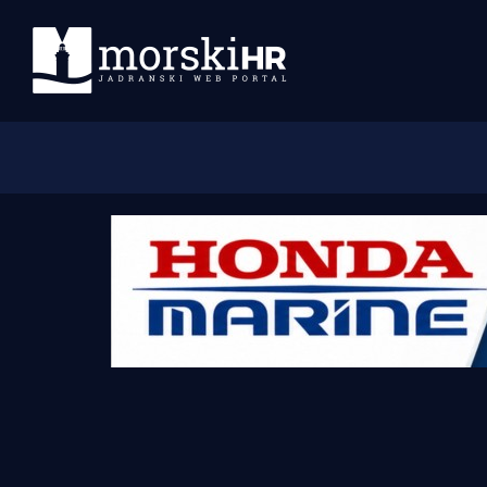
Početna
Morski plus
Morski TV
Obala
Otoci
Turizam i nautika