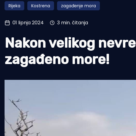
Rijeka
Kostrena
zagađenje mora
Pomorstvo
Ribolov
01 lipnja 2024
3 min. čitanja
Ekologija
Nakon velikog nevr
Tradicija i kultura
zagađeno more!