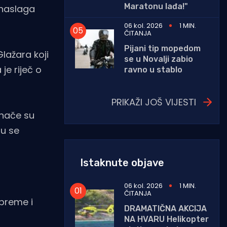
Maratonu lađa!"
 naslaga
06 kol. 2026
1 MIN.
ČITANJA
Pijani tip mopedom
lažara koji
se u Novalji zabio
 je riječ o
ravno u stablo
PRIKAŽI JOŠ VIJESTI
Inače su
su se
Istaknute objave
06 kol. 2026
1 MIN.
ČITANJA
opreme i
DRAMATIČNA AKCIJA
NA HVARU Helikopter