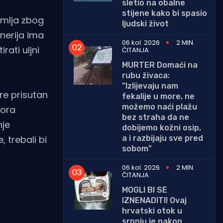
sletio na obalne
stijene kako bi spasio
zemlja zbog
ljudski život
inerija ima
06 kol. 2026
2 MIN.
rati uljni
ČITANJA
MURTER Domaći na
rubu živaca:
"Izlijevaju nam
re prisutan
fekalije u more, ne
možemo naći plažu
tora
bez straha da ne
nje
dobijemo kožni osip,
a i razbijaju sve pred
, trebali bi
sobom"
06 kol. 2026
2 MIN.
ČITANJA
MOGLI BI SE
IZNENADITI! Ovaj
hrvatski otok u
srpnju je nakon