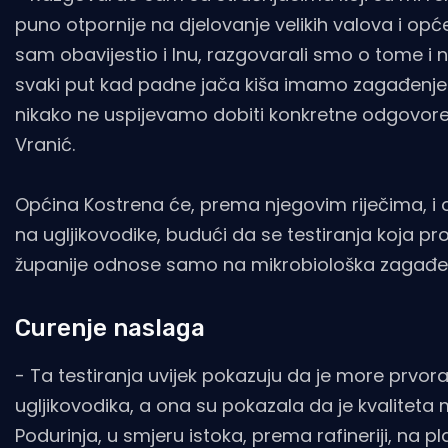
puno otpornije na djelovanje velikih valova i o
sam obavijestio i Inu, razgovarali smo o tome i 
svaki put kad padne jača kiša imamo zagađenje mo
nikako ne uspijevamo dobiti konkretne odgovore 
Vranić.
Općina Kostrena će, prema njegovim riječima, i 
na ugljikovodike, budući da se testiranja koja 
županije odnose samo na mikrobiološka zagađe
Curenje naslaga
- Ta testiranja uvijek pokazuju da je more prvoraz
ugljikovodika, a ona su pokazala da je kvaliteta
Podurinja, u smjeru istoka, prema rafineriji, na 