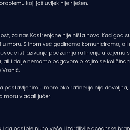
roblemu koji još uvijek nije riješen.
alost, za nas Kostrenjane nije ništa novo. Kad god su
ši u moru. S Inom već godinama komuniciramo, ali
ode istraživanja podzemlja rafinerije u kojemu 
a, ali i dalje nemamo odgovore o kojim se količina
e Vranić.
 postavljenim u more oko rafinerije nije dovoljna
na moru vladali jučer.
i da postoje puno veće i izdržljivije oceanske bran