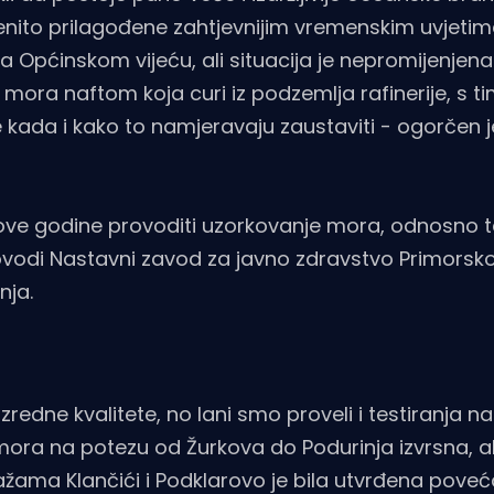
pćenito prilagođene zahtjevnijim vremenskim uvjeti
na Općinskom vijeću, ali situacija je nepromijenjen
ra naftom koja curi iz podzemlja rafinerije, s tim
kada i kako to namjeravaju zaustaviti - ogorčen j
ove godine provoditi uzorkovanje mora, odnosno t
provodi Nastavni zavod za javno zdravstvo Primors
nja.
redne kvalitete, no lani smo proveli i testiranja na
 mora na potezu od Žurkova do Podurinja izvrsna, al
plažama Klančići i Podklarovo je bila utvrđena pove