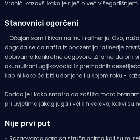
Vranić, kazavši kako je riječ o već višegodišnjem p
Stanovnici ogorčeni
- Očajan sam i kivan na Inu i rafineriju. Ovo, naž
događa se da nafta iz podzemlja rafinerije zavr
dobivamo konkretne odgovore. Znamo da oni prov
akumulirani ugljikovodici iz prethodnih desetljeć
kao ni kako će biti uklonjene i u kojem roku - kaž
Dodao je i kako smatra da zaštita mora branama
pri uvjetima jakog juga i velikih valova, kakvi su 
Nije prvi put
- Razgovarao sam sa stručnjacima koji su mi rekl