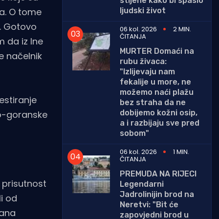
stijene kako bi spasio
ljudski život
ma. O tome
a. Gotovo
06 kol. 2026
2 MIN.
ČITANJA
 da iz Ine
MURTER Domaći na
e načelnik
rubu živaca:
"Izlijevaju nam
fekalije u more, ne
možemo naći plažu
estiranje
bez straha da ne
dobijemo kožni osip,
ko-goranske
a i razbijaju sve pred
sobom"
06 kol. 2026
1 MIN.
ČITANJA
PREMUDA NA RIJECI
 prisutnost
Legendarni
Jadrolinijin brod na
i od
Neretvi: "Bit će
ćana
zapovjedni brod u