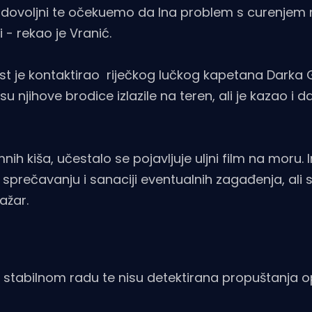
 zadovoljni te očekuemo da Ina problem s curenjem
i - rekao je Vranić.
t je kontaktirao riječkog lučkog kapetana Darka G
su njihove brodice izlazile na teren, ali je kazao i da
ih kiša, učestalo se pojavljuje uljni film na moru. 
sprečavanju i sanaciji eventualnih zagađenja, ali 
ažar.
 u stabilnom radu te nisu detektirana propuštanja 