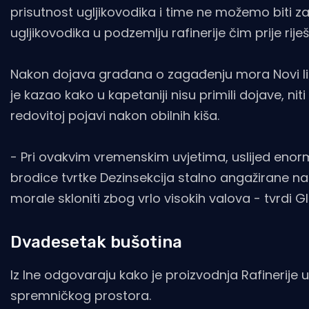
prisutnost ugljikovodika i time ne možemo biti
ugljikovodika u podzemlju rafinerije čim prije riješ
Nakon dojava građana o zagađenju mora Novi lis
je kazao kako u kapetaniji nisu primili dojave, niti 
redovitoj pojavi nakon obilnih kiša.
- Pri ovakvim vremenskim uvjetima, uslijed enormn
brodice tvrtke Dezinsekcija stalno angažirane na 
morale skloniti zbog vrlo visokih valova - tvrdi Gl
Dvadesetak bušotina
Iz Ine odgovaraju kako je proizvodnja Rafinerije
spremničkog prostora.