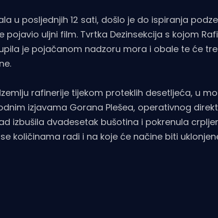
pala u posljednjih 12 sati, došlo je do ispiranja pod
e pojavio uljni film. Tvrtka Dezinsekcija s kojom Raf
upila je pojačanom nadzoru mora i obale te će treti
ne.
emlju rafinerije tijekom proteklih desetljeća, u mo
ethodnim izjavama Gorana Plešea, operativnog direk
 sad izbušila dvadesetak bušotina i pokrenula crplje
se količinama radi i na koje će načine biti uklonjene