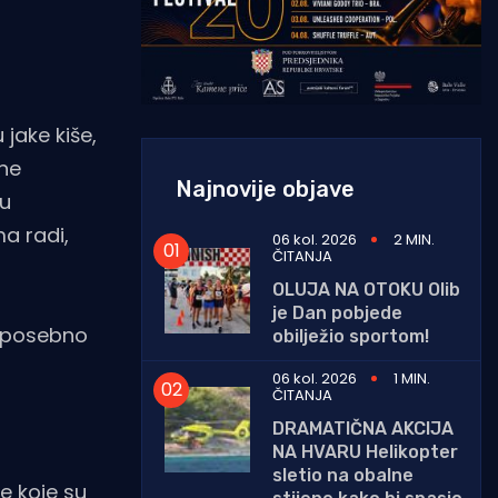
 jake kiše,
 ne
Najnovije objave
su
ma radi,
06 kol. 2026
2 MIN.
ČITANJA
OLUJA NA OTOKU Olib
je Dan pobjede
, posebno
obilježio sportom!
06 kol. 2026
1 MIN.
ČITANJA
DRAMATIČNA AKCIJA
NA HVARU Helikopter
sletio na obalne
e koje su