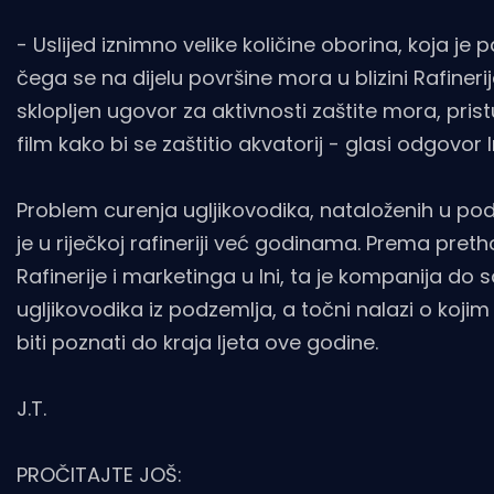
- Uslijed iznimno velike količine oborina, koja je 
čega se na dijelu površine mora u blizini Rafinerij
sklopljen ugovor za aktivnosti zaštite mora, prist
film kako bi se zaštitio akvatorij - glasi odgovor I
Problem curenja ugljikovodika, nataloženih u podz
je u riječkoj rafineriji već godinama. Prema pr
Rafinerije i marketinga u Ini, ta je kompanija do
ugljikovodika iz podzemlja, a točni nalazi o kojim 
biti poznati do kraja ljeta ove godine.
J.T.
PROČITAJTE JOŠ: