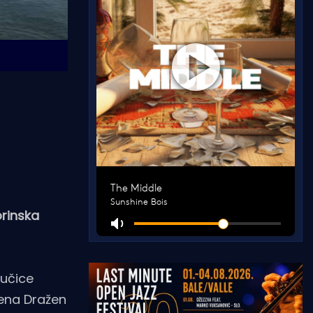
orinska
učice
rena Dražen