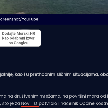
 Screenshot/YouTube
atnije, kao i u prethodnim sličnim situacijama, ob
ma na društvenim mrežama, na površini mora od l
, što je za
Novi list
potvrdio i načelnik Općine Kost