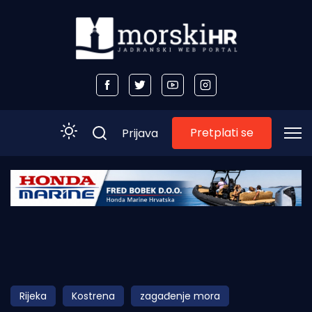
Pretplati se
Prijava
Početna
Morski plus
Morski TV
Obala
Rijeka
Kostrena
zagađenje mora
Otoci