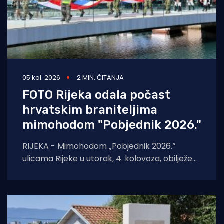
05 kol. 2026
2 MIN. ČITANJA
FOTO Rijeka odala počast
hrvatskim braniteljima
mimohodom "Pobjednik 2026."
RIJEKA - Mimohodom „Pobjednik 2026.“
ulicama Rijeke u utorak, 4. kolovoza, obilježeni
su Dan pobjede i domovinske zahvalnosti,
Dan hrvatskih branitelja