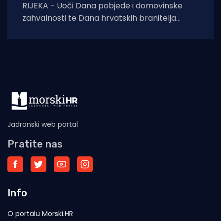
RIJEKA - Uoči Dana pobjede i domovinske
zahvalnosti te Dana hrvatskih branitelja
završeni su građevinski radovi na uređenju
spomen-obilježja u
Jadranski web portal
Pratite nas
Info
O portalu Morski.HR