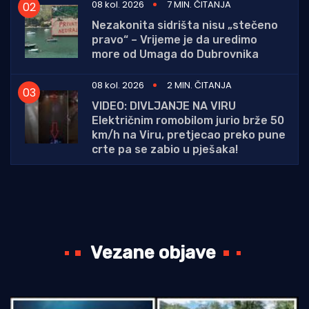
08 kol. 2026
7 MIN. ČITANJA
Nezakonita sidrišta nisu „stečeno
pravo“ – Vrijeme je da uredimo
more od Umaga do Dubrovnika
08 kol. 2026
2 MIN. ČITANJA
VIDEO: DIVLJANJE NA VIRU
Električnim romobilom jurio brže 50
km/h na Viru, pretjecao preko pune
crte pa se zabio u pješaka!
Vezane objave