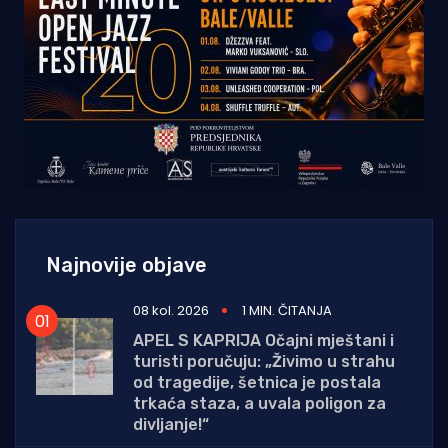
Najnovije objave
08 kol. 2026
1 MIN. ČITANJA
APEL S KAPRIJA Očajni mještani i
turisti poručuju: „Živimo u strahu
od tragedije, šetnica je postala
trkaća staza, a uvala poligon za
divljanje!“