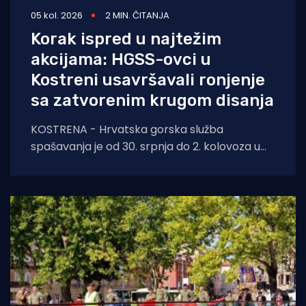
05 kol. 2026
2 MIN. ČITANJA
Korak ispred u najtežim
akcijama: HGSS-ovci u
Kostreni usavršavali ronjenje
sa zatvorenim krugom disanja
KOSTRENA - Hrvatska gorska služba
spašavanja je od 30. srpnja do 2. kolovoza u
Kostreni uspješno provela crossover tečaj
ronjenja za