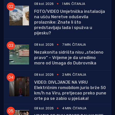
08 kol. 2026
1 MIN. ČITANJA
FOTO/VIDEO Umjetnička instalacija
na ušću Neretve oduševila
prolaznike: Znate li što
predstavljaju lađa i spužva u
pijesku?
08 kol. 2026
7 MIN. ČITANJA
Nezakonita sidrišta nisu „stečeno
pravo“ – Vrijeme je da uredimo
more od Umaga do Dubrovnika
08 kol. 2026
2 MIN. ČITANJA
VIDEO: DIVLJANJE NA VIRU
Električnim romobilom jurio brže 50
km/h na Viru, pretjecao preko pune
crte pa se zabio u pješaka!
08 kol. 2026
4 MIN. ČITANJA