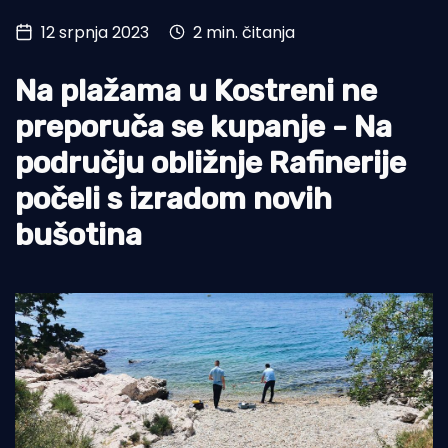
12 srpnja 2023
2 min. čitanja
Turizam i nautika
Pomorstvo
Na plažama u Kostreni ne
Ribolov
preporuča se kupanje - Na
području obližnje Rafinerije
Ekologija
počeli s izradom novih
Tradicija i kultura
bušotina