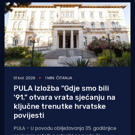
01 kol. 2026
1 MIN. ČITANJA
PULA Izložba "Gdje smo bili
'91." otvara vrata sjećanju na
ključne trenutke hrvatske
povijesti
PULA - U povodu obilježavanja 35. godišnjice