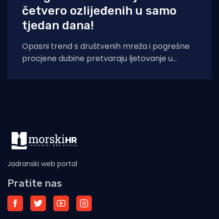
četvero ozlijeđenih u samo
tjedan dana!
Opasni trend s društvenih mreža i pogrešne
procjene dubine pretvaraju ljetovanje u
noćnu moru: Hitna pomoć u Puli bilježi porast
Jadranski web portal
Pratite nas