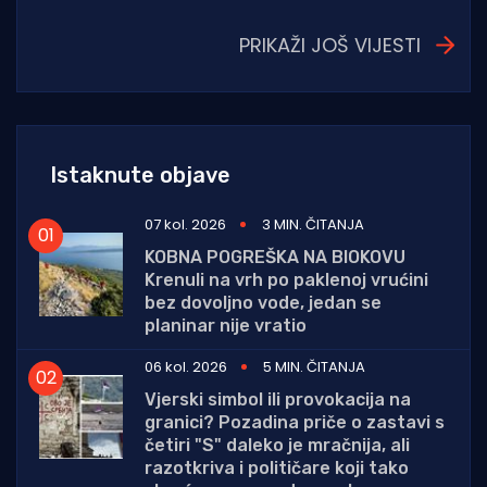
PRIKAŽI JOŠ VIJESTI
Istaknute objave
07 kol. 2026
3 MIN. ČITANJA
KOBNA POGREŠKA NA BIOKOVU
Krenuli na vrh po paklenoj vrućini
bez dovoljno vode, jedan se
planinar nije vratio
06 kol. 2026
5 MIN. ČITANJA
Vjerski simbol ili provokacija na
granici? Pozadina priče o zastavi s
četiri "S" daleko je mračnija, ali
razotkriva i političare koji tako