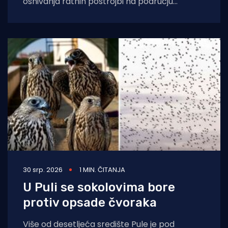
osnivanja ratnih postrojbi na području
Republike Hrvatske, a u sklopu proslave Dana
pobjede i
30 srp. 2026
1 MIN. ČITANJA
U Puli se sokolovima bore
protiv opsade čvoraka
Više od desetljeća središte Pule je pod