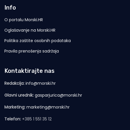
Info
O portalu Morski.HR
Oglašavanje na Morski.HR
Politika zaštite osobnih podataka
Pravila prenošenja sadržaja
Kontaktirajte nas
Redakcija:
info@morski.hr
Glavni urednik:
gasparjurica@morski.hr
Marketing:
marketing@morski.hr
Telefon:
+385 1 551 35 12